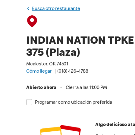
Busca otro restaurante
INDIAN NATION TPKE 
375 (Plaza)
Mcalester, OK 74501
Cómo llegar
(918) 426-4788
Abierto ahora
•
Cierra a las 11:00 PM
Programar como ubicación preferida
Algo delicioso al