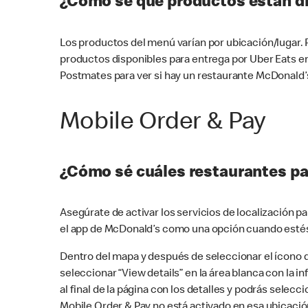
¿Cómo sé qué productos están di
Los productos del menú varían por ubicación/lugar.
productos disponibles para entrega por Uber Eats e
Postmates para ver si hay un restaurante McDonald’s
Mobile Order & Pay
¿Cómo sé cuáles restaurantes pa
Asegúrate de activar los servicios de localización 
el app de McDonald’s como una opción cuando estés
Dentro del mapa y después de seleccionar el ícono de
seleccionar “View details” en la área blanca con la 
al final de la página con los detalles y podrás sele
Mobile Order & Pay no está activado en esa ubicació