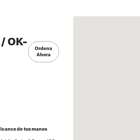
/ OK-
Ordena
Ahora
 alcance de tus manos