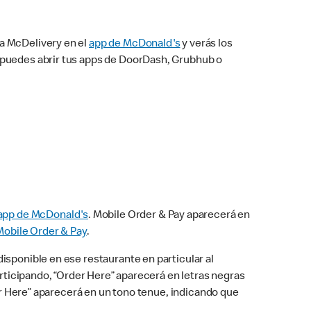
na McDelivery en el
app de McDonald's
y verás los
n puedes abrir tus apps de DoorDash, Grubhub o
app de McDonald's
. Mobile Order & Pay aparecerá en
Mobile Order & Pay
.
isponible en ese restaurante en particular al
articipando, “Order Here” aparecerá en letras negras
der Here” aparecerá en un tono tenue, indicando que