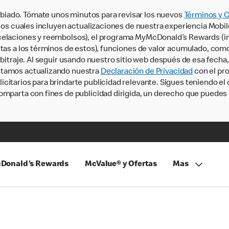
iado. Tómate unos minutos para revisar los nuevos
Términos y 
, los cuales incluyen actualizaciones de nuestra experiencia Mobi
ncelaciones y reembolsos), el programa MyMcDonald’s Rewards (
tas a los términos de estos), funciones de valor acumulado, como 
rbitraje. Al seguir usando nuestro sitio web después de esa fecha
stamos actualizando nuestra
Declaración de Privacidad
con el pro
citarios para brindarte publicidad relevante. Sigues teniendo el
omparta con fines de publicidad dirigida, un derecho que puedes 
Donald's Rewards
McValue® y Ofertas
Mas