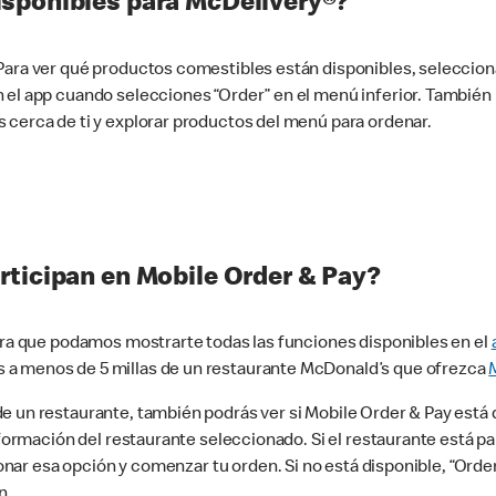
sponibles para McDelivery®?
 Para ver qué productos comestibles están disponibles, seleccio
n el app cuando selecciones “Order” en el menú inferior. Tambié
 cerca de ti y explorar productos del menú para ordenar.
rticipan en Mobile Order & Pay?
para que podamos mostrarte todas las funciones disponibles en el
 a menos de 5 millas de un restaurante McDonald’s que ofrezca
 un restaurante, también podrás ver si Mobile Order & Pay está d
información del restaurante seleccionado. Si el restaurante está p
ccionar esa opción y comenzar tu orden. Si no está disponible, “Or
n.