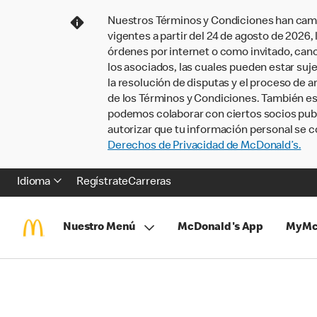
Nuestros Términos y Condiciones han camb
vigentes a partir del 24 de agosto de 2026
órdenes por internet o como invitado, ca
los asociados, las cuales pueden estar suje
la resolución de disputas y el proceso de a
de los Términos y Condiciones. También e
podemos colaborar con ciertos socios publi
autorizar que tu información personal se c
Derechos de Privacidad de McDonald’s.
Idioma
Regístrate
Carreras
Nuestro Menú
McDonald's App
MyMc