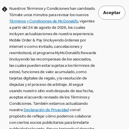
Nuestros Términos y Condiciones han cambiado.
Aceptar
Tómate unos minutos para revisar los nuevos
Términos y Condiciones de McDonald’s
, vigentes
a partir del 24 de agosto de 2026, los cuales
incluyen actualizaciones de nuestra experiencia
Mobile Order & Pay (incluyendo órdenes por
internet o como invitado, cancelaciones y
reembolsos), el programa MyMcDonald’s Rewards
(incluyendo las recompensas de los asociados,
las cuales pueden estar sujetas a los términos de
estos), funciones de valor acumulado, como
tarjetas digitales de regalo, y la resolución de
disputas y el proceso de arbitraje. Al seguir
usando nuestro sitio web después de esa fecha,
aceptas el acuerdo revisado de los Términos y
Condiciones. También estamos actualizando
nuestra
Declaración de Privacidad
con el
propósito de reflejar cómo podemos colaborar
con ciertos socios publicitarios para brindarte