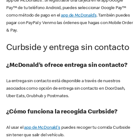
app de McDonald’s . Si registraste una tarjeta en el app Google
Pay™ de tu teléfono Android, puedes seleccionar Google Pay™
como método de pago en el
app de McDonald’s
. También puedes
pagar con PayPal y Venmo las órdenes que hagas con Mobile Order
& Pay.
Curbside y entrega sin contacto
¿McDonald’s ofrece entrega sin contacto?
La entrega sin contacto está disponible a través de nuestros
asociados como opción de entrega sin contacto en DoorDash,
Uber Eats, Grubhub y Postmates.
¿Cómo funciona la recogida Curbside?
Al usar el
app de McDonald's
puedes recoger tu comida Curbside
sin tener que salir del vehículo.