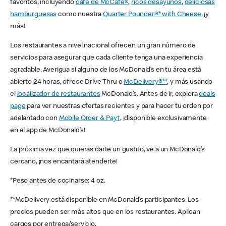
favoritos, incluyendo
café de McCafé®
,
ricos desayunos
,
deliciosas
hamburguesas
como nuestra
Quarter Pounder®* with Cheese
, ¡y
más!
Los restaurantes a nivel nacional ofrecen un gran número de
servicios para asegurar que cada cliente tenga una experiencia
agradable. Averigua si alguno de los McDonald’s en tu área está
abierto 24 horas, ofrece Drive Thru o
McDelivery®**
, y más usando
el
localizador de restaurantes
McDonald’s. Antes de ir, explora
deals
page
para ver nuestras ofertas recientes y para hacer tu orden por
adelantado con
Mobile Order & Pay†
, ¡disponible exclusivamente
en el app de McDonald’s!
La próxima vez que quieras darte un gustito, ve a un McDonald’s
cercano, ¡nos encantará atenderte!
*Peso antes de cocinarse: 4 oz.
**McDelivery está disponible en McDonald’s participantes. Los
precios pueden ser más altos que en los restaurantes. Aplican
cargos por entrega/servicio.