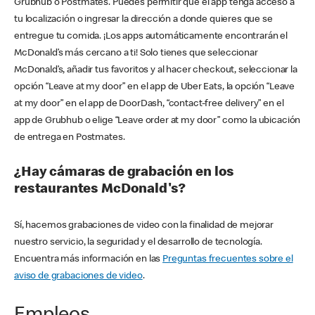
Grubhub o Postmates. Puedes permitir que el app tenga acceso a
tu localización o ingresar la dirección a donde quieres que se
entregue tu comida. ¡Los apps automáticamente encontrarán el
McDonald’s más cercano a ti! Solo tienes que seleccionar
McDonald’s, añadir tus favoritos y al hacer checkout, seleccionar la
opción “Leave at my door” en el app de Uber Eats, la opción “Leave
at my door” en el app de DoorDash, “contact-free delivery” en el
app de Grubhub o elige “Leave order at my door” como la ubicación
de entrega en Postmates.
¿Hay cámaras de grabación en los
restaurantes McDonald's?
Sí, hacemos grabaciones de video con la finalidad de mejorar
nuestro servicio, la seguridad y el desarrollo de tecnología.
Encuentra más información en las
Preguntas frecuentes sobre el
aviso de grabaciones de video
.