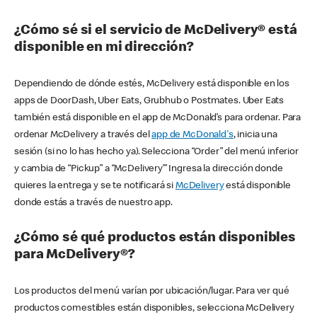
¿Cómo sé si el servicio de McDelivery® está
disponible en mi dirección?
Dependiendo de dónde estés, McDelivery está disponible en los
apps de DoorDash, Uber Eats, Grubhub o Postmates. Uber Eats
también está disponible en el app de McDonald’s para ordenar. Para
ordenar McDelivery a través del
app de McDonald's
, inicia una
sesión (si no lo has hecho ya). Selecciona “Order” del menú inferior
y cambia de “Pickup” a “McDelivery’” Ingresa la dirección donde
quieres la entrega y se te notificará si
McDelivery
está disponible
donde estás a través de nuestro app.
¿Cómo sé qué productos están disponibles
para McDelivery®?
Los productos del menú varían por ubicación/lugar. Para ver qué
productos comestibles están disponibles, selecciona McDelivery