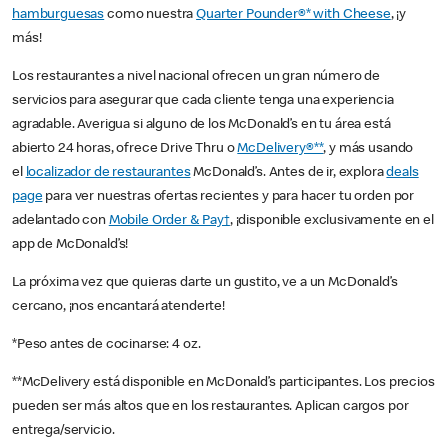
hamburguesas
como nuestra
Quarter Pounder®* with Cheese
, ¡y
más!
Los restaurantes a nivel nacional ofrecen un gran número de
servicios para asegurar que cada cliente tenga una experiencia
agradable. Averigua si alguno de los McDonald’s en tu área está
abierto 24 horas, ofrece Drive Thru o
McDelivery®**
, y más usando
el
localizador de restaurantes
McDonald’s. Antes de ir, explora
deals
page
para ver nuestras ofertas recientes y para hacer tu orden por
adelantado con
Mobile Order & Pay†
, ¡disponible exclusivamente en el
app de McDonald’s!
La próxima vez que quieras darte un gustito, ve a un McDonald’s
cercano, ¡nos encantará atenderte!
*Peso antes de cocinarse: 4 oz.
**McDelivery está disponible en McDonald’s participantes. Los precios
pueden ser más altos que en los restaurantes. Aplican cargos por
entrega/servicio.