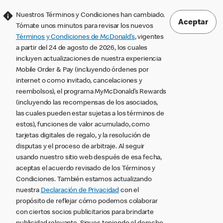
Nuestros Términos y Condiciones han cambiado.
Aceptar
Tómate unos minutos para revisar los nuevos
Términos y Condiciones de McDonald’s
, vigentes
a partir del 24 de agosto de 2026, los cuales
incluyen actualizaciones de nuestra experiencia
Mobile Order & Pay (incluyendo órdenes por
internet o como invitado, cancelaciones y
reembolsos), el programa MyMcDonald’s Rewards
(incluyendo las recompensas de los asociados,
las cuales pueden estar sujetas a los términos de
estos), funciones de valor acumulado, como
tarjetas digitales de regalo, y la resolución de
disputas y el proceso de arbitraje. Al seguir
usando nuestro sitio web después de esa fecha,
aceptas el acuerdo revisado de los Términos y
Condiciones. También estamos actualizando
nuestra
Declaración de Privacidad
con el
propósito de reflejar cómo podemos colaborar
con ciertos socios publicitarios para brindarte