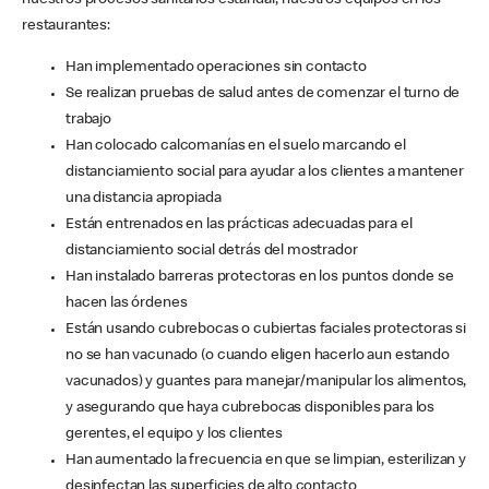
nuestros procesos sanitarios estándar, nuestros equipos en los
restaurantes:
Han implementado operaciones sin contacto
Se realizan pruebas de salud antes de comenzar el turno de
trabajo
Han colocado calcomanías en el suelo marcando el
distanciamiento social para ayudar a los clientes a mantener
una distancia apropiada
Están entrenados en las prácticas adecuadas para el
distanciamiento social detrás del mostrador
Han instalado barreras protectoras en los puntos donde se
hacen las órdenes
Están usando cubrebocas o cubiertas faciales protectoras si
no se han vacunado (o cuando eligen hacerlo aun estando
vacunados) y guantes para manejar/manipular los alimentos,
y asegurando que haya cubrebocas disponibles para los
gerentes, el equipo y los clientes
Han aumentado la frecuencia en que se limpian, esterilizan y
desinfectan las superficies de alto contacto