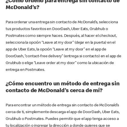
¿Cómo ordeno para entrega sin contacto de
McDonald’s?
Para ordenar una entrega sin contacto de McDonald’s, selecciona
tus productos favoritos en DoorDash, Uber Eats, Grubhub o
Postmates como siempre haces. Después, al hacer el checkout,
selecciona la opción “Leave at my door” (dejar en la puerta) en el
app de Uber Eats, la opción “Leave at my door” en el app de
DoorDash, “contact-free delivery” (entrega si contacto) en el app de
Grubhub o elige “Leave order at my door” como la ubicación de
entrega en Postmates.
¿Cómo encuentro un método de entrega sin
contacto de McDonald’s cerca de mí?
Para encontrar un método de entrega sin contacto de McDonald’s
cerca de ti, simplemente descarga el app de DoorDash, Uber Eats,
Grubhub o Postmates. Puedes permitir que el app tenga acceso a
tu localización o ingresar la dirección a donde quieres que se