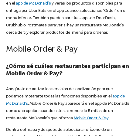
en el
app de McDonald's
y verás los productos disponibles para
entrega por Uber Eats en el app cuando selecciones “Order” en el
menú inferior. También puedes abrir tus apps de DoorDash,
Grubhub o Postmates para ver si hay un restaurante McDonald’s
cerca de ti y explorar productos del menú para ordenar.
Mobile Order & Pay
¿Cómo sé cuáles restaurantes participan en
Mobile Order & Pay?
Asegúrate de activar los servicios de localización para que
podamos mostrarte todas las funciones disponibles en el
app de
McDonald's
. Mobile Order & Pay aparecerá en el app de McDonald’s
como una opción cuando estés a menos de 5 millas de un
restaurante McDonald’s que ofrezca
Mobile Order & Pay
.
Dentro del mapa y después de seleccionar el ícono de un