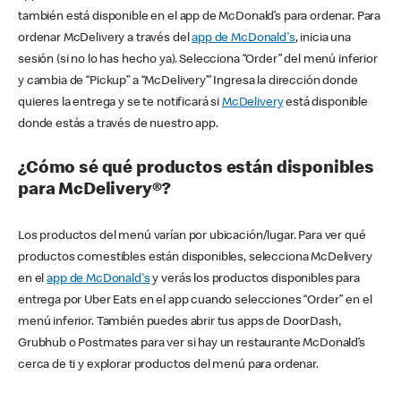
también está disponible en el app de McDonald’s para ordenar. Para
ordenar McDelivery a través del
app de McDonald's
, inicia una
sesión (si no lo has hecho ya). Selecciona “Order” del menú inferior
y cambia de “Pickup” a “McDelivery’” Ingresa la dirección donde
quieres la entrega y se te notificará si
McDelivery
está disponible
donde estás a través de nuestro app.
¿Cómo sé qué productos están disponibles
para McDelivery®?
Los productos del menú varían por ubicación/lugar. Para ver qué
productos comestibles están disponibles, selecciona McDelivery
en el
app de McDonald's
y verás los productos disponibles para
entrega por Uber Eats en el app cuando selecciones “Order” en el
menú inferior. También puedes abrir tus apps de DoorDash,
Grubhub o Postmates para ver si hay un restaurante McDonald’s
cerca de ti y explorar productos del menú para ordenar.