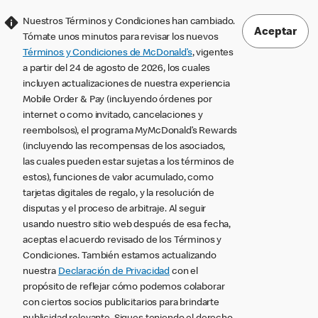
Nuestros Términos y Condiciones han cambiado.
Aceptar
Tómate unos minutos para revisar los nuevos
Términos y Condiciones de McDonald’s
, vigentes
a partir del 24 de agosto de 2026, los cuales
incluyen actualizaciones de nuestra experiencia
Mobile Order & Pay (incluyendo órdenes por
internet o como invitado, cancelaciones y
reembolsos), el programa MyMcDonald’s Rewards
(incluyendo las recompensas de los asociados,
las cuales pueden estar sujetas a los términos de
estos), funciones de valor acumulado, como
tarjetas digitales de regalo, y la resolución de
disputas y el proceso de arbitraje. Al seguir
usando nuestro sitio web después de esa fecha,
aceptas el acuerdo revisado de los Términos y
Condiciones. También estamos actualizando
nuestra
Declaración de Privacidad
con el
propósito de reflejar cómo podemos colaborar
con ciertos socios publicitarios para brindarte