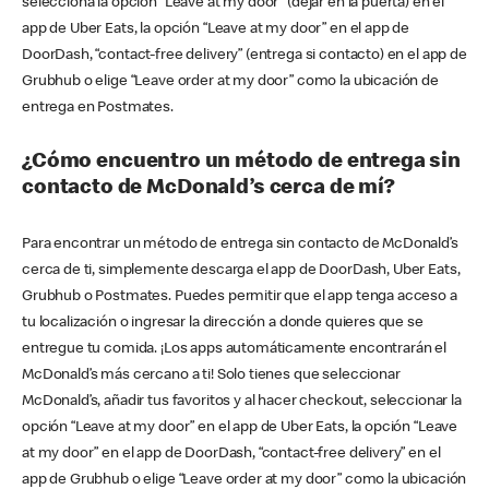
selecciona la opción “Leave at my door” (dejar en la puerta) en el
app de Uber Eats, la opción “Leave at my door” en el app de
DoorDash, “contact-free delivery” (entrega si contacto) en el app de
Grubhub o elige “Leave order at my door” como la ubicación de
entrega en Postmates.
¿Cómo encuentro un método de entrega sin
contacto de McDonald’s cerca de mí?
Para encontrar un método de entrega sin contacto de McDonald’s
cerca de ti, simplemente descarga el app de DoorDash, Uber Eats,
Grubhub o Postmates. Puedes permitir que el app tenga acceso a
tu localización o ingresar la dirección a donde quieres que se
entregue tu comida. ¡Los apps automáticamente encontrarán el
McDonald’s más cercano a ti! Solo tienes que seleccionar
McDonald’s, añadir tus favoritos y al hacer checkout, seleccionar la
opción “Leave at my door” en el app de Uber Eats, la opción “Leave
at my door” en el app de DoorDash, “contact-free delivery” en el
app de Grubhub o elige “Leave order at my door” como la ubicación