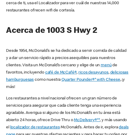
cerca de ti, usa el Localizador para ver cuál de nuestras 14,000
restaurantes ofrecen wifi de cortesía.
Acerca de 1003 S Hwy 2
Desde 1954, McDonald’s se ha dedicado a servir comida de calidad
y a dar un servicio rápido a precios asequibles para nuestros
clientes. Visita un McDonald’s cercano y elige de un
menú
de
favoritos, incluyendo
café de McCafé®
,
ricos desayunos
,
deliciosas
hamburguesas
como nuestra
Quarter Pounder®* with Cheese
, ¡y
más!
Los restaurantes a nivel nacional ofrecen un gran número de
servicios para asegurar que cada cliente tenga una experiencia
agradable. Averigua si alguno de los McDonald’s en tu área está
abierto 24 horas, ofrece Drive Thru o
McDelivery®**
, y más usando
el
localizador de restaurantes
McDonald’s. Antes de ir, explora
deals
page
para ver nuestras ofertas recientes y para hacer tu orden por