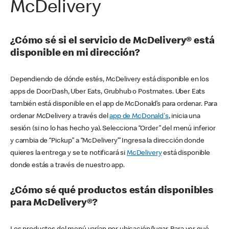
McDelivery
¿Cómo sé si el servicio de McDelivery® está
disponible en mi dirección?
Dependiendo de dónde estés, McDelivery está disponible en los
apps de DoorDash, Uber Eats, Grubhub o Postmates. Uber Eats
también está disponible en el app de McDonald’s para ordenar. Para
ordenar McDelivery a través del
app de McDonald's
, inicia una
sesión (si no lo has hecho ya). Selecciona “Order” del menú inferior
y cambia de “Pickup” a “McDelivery’” Ingresa la dirección donde
quieres la entrega y se te notificará si
McDelivery
está disponible
donde estás a través de nuestro app.
¿Cómo sé qué productos están disponibles
para McDelivery®?