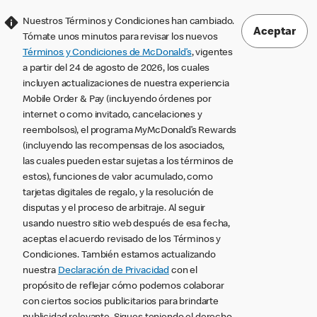
Nuestros Términos y Condiciones han cambiado.
Aceptar
Tómate unos minutos para revisar los nuevos
Términos y Condiciones de McDonald’s
, vigentes
a partir del 24 de agosto de 2026, los cuales
incluyen actualizaciones de nuestra experiencia
Mobile Order & Pay (incluyendo órdenes por
internet o como invitado, cancelaciones y
reembolsos), el programa MyMcDonald’s Rewards
(incluyendo las recompensas de los asociados,
las cuales pueden estar sujetas a los términos de
estos), funciones de valor acumulado, como
tarjetas digitales de regalo, y la resolución de
disputas y el proceso de arbitraje. Al seguir
usando nuestro sitio web después de esa fecha,
aceptas el acuerdo revisado de los Términos y
Condiciones. También estamos actualizando
nuestra
Declaración de Privacidad
con el
propósito de reflejar cómo podemos colaborar
con ciertos socios publicitarios para brindarte