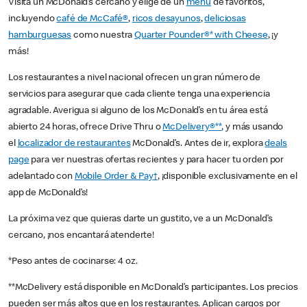
Visita un McDonald’s cercano y elige de un
menú
de favoritos,
incluyendo
café de McCafé®
,
ricos desayunos
,
deliciosas
hamburguesas
como nuestra
Quarter Pounder®* with Cheese
, ¡y
más!
Los restaurantes a nivel nacional ofrecen un gran número de
servicios para asegurar que cada cliente tenga una experiencia
agradable. Averigua si alguno de los McDonald’s en tu área está
abierto 24 horas, ofrece Drive Thru o
McDelivery®**
, y más usando
el
localizador de restaurantes
McDonald’s. Antes de ir, explora
deals
page
para ver nuestras ofertas recientes y para hacer tu orden por
adelantado con
Mobile Order & Pay†
, ¡disponible exclusivamente en el
app de McDonald’s!
La próxima vez que quieras darte un gustito, ve a un McDonald’s
cercano, ¡nos encantará atenderte!
*Peso antes de cocinarse: 4 oz.
**McDelivery está disponible en McDonald’s participantes. Los precios
pueden ser más altos que en los restaurantes. Aplican cargos por