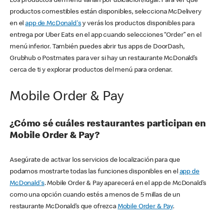
Los productos del menú varían por ubicación/lugar. Para ver qué
productos comestibles están disponibles, selecciona McDelivery
en el
app de McDonald's
y verás los productos disponibles para
entrega por Uber Eats en el app cuando selecciones “Order” en el
menú inferior. También puedes abrir tus apps de DoorDash,
Grubhub o Postmates para ver si hay un restaurante McDonald’s
cerca de ti y explorar productos del menú para ordenar.
Mobile Order & Pay
¿Cómo sé cuáles restaurantes participan en
Mobile Order & Pay?
Asegúrate de activar los servicios de localización para que
podamos mostrarte todas las funciones disponibles en el
app de
McDonald's
. Mobile Order & Pay aparecerá en el app de McDonald’s
como una opción cuando estés a menos de 5 millas de un
restaurante McDonald’s que ofrezca
Mobile Order & Pay
.