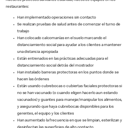
nuestros procesos sanitarios estándar, nuestros equipos en los
restaurantes:
Han implementado operaciones sin contacto
Se realizan pruebas de salud antes de comenzar el turno de
trabajo
Han colocado calcomanías en el suelo marcando el
distanciamiento social para ayudar a los clientes a mantener
una distancia apropiada
Están entrenados en las prácticas adecuadas para el
distanciamiento social detrás del mostrador
Han instalado barreras protectoras en los puntos donde se
hacen las órdenes
Están usando cubrebocas o cubiertas faciales protectoras si
no se han vacunado (o cuando eligen hacerlo aun estando
vacunados) y guantes para manejar/manipular los alimentos,
y asegurando que haya cubrebocas disponibles para los
gerentes, el equipo y los clientes
Han aumentado la frecuencia en que se limpian, esterilizan y
desinfectan las superficies de alto contacto