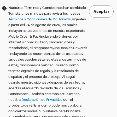
Nuestros Términos y Condiciones han cambiado.
Aceptar
Tómate unos minutos para revisar los nuevos
Términos y Condiciones de McDonald’s
, vigentes
a partir del 24 de agosto de 2026, los cuales
incluyen actualizaciones de nuestra experiencia
Mobile Order & Pay (incluyendo órdenes por
internet o como invitado, cancelaciones y
reembolsos), el programa MyMcDonald’s Rewards
(incluyendo las recompensas de los asociados,
las cuales pueden estar sujetas a los términos de
estos), funciones de valor acumulado, como
tarjetas digitales de regalo, y la resolución de
disputas y el proceso de arbitraje. Al seguir
usando nuestro sitio web después de esa fecha,
aceptas el acuerdo revisado de los Términos y
Condiciones. También estamos actualizando
nuestra
Declaración de Privacidad
con el
propósito de reflejar cómo podemos colaborar
con ciertos socios publicitarios para brindarte