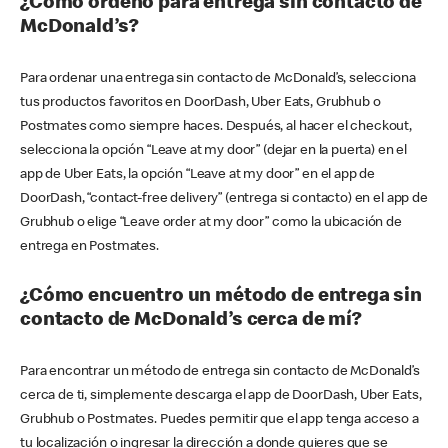
¿Cómo ordeno para entrega sin contacto de
McDonald’s?
Para ordenar una entrega sin contacto de McDonald’s, selecciona
tus productos favoritos en DoorDash, Uber Eats, Grubhub o
Postmates como siempre haces. Después, al hacer el checkout,
selecciona la opción “Leave at my door” (dejar en la puerta) en el
app de Uber Eats, la opción “Leave at my door” en el app de
DoorDash, “contact-free delivery” (entrega si contacto) en el app de
Grubhub o elige “Leave order at my door” como la ubicación de
entrega en Postmates.
¿Cómo encuentro un método de entrega sin
contacto de McDonald’s cerca de mí?
Para encontrar un método de entrega sin contacto de McDonald’s
cerca de ti, simplemente descarga el app de DoorDash, Uber Eats,
Grubhub o Postmates. Puedes permitir que el app tenga acceso a
tu localización o ingresar la dirección a donde quieres que se