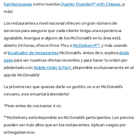
hamburguesas
como nuestra
Quarter Pounder®* with Cheese
, ¡y
más!
Los restaurantes a nivel nacional ofrecen un gran número de
servicios para asegurar que cada cliente tenga una experiencia
agradable. Averigua si alguno de los McDonald’s en tu área está
abierto 24 horas, ofrece Drive Thru o
McDelivery®**
, y más usando
el
localizador de restaurantes
McDonald’s. Antes de ir, explora
deals
page
para ver nuestras ofertas recientes y para hacer tu orden por
adelantado con
Mobile Order & Pay†
, ¡disponible exclusivamente en el
app de McDonald’s!
La próxima vez que quieras darte un gustito, ve a un McDonald’s
cercano, ¡nos encantará atenderte!
*Peso antes de cocinarse: 4 oz.
**McDelivery está disponible en McDonald’s participantes. Los precios
pueden ser más altos que en los restaurantes. Aplican cargos por
entrega/servicio.