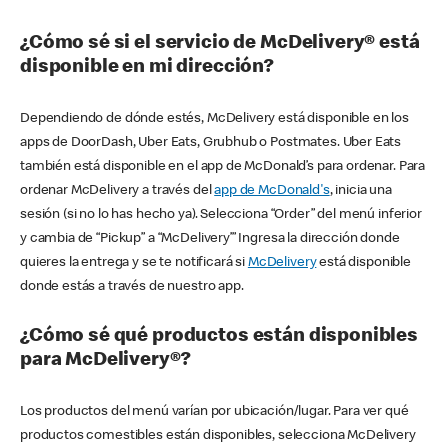
¿Cómo sé si el servicio de McDelivery® está
disponible en mi dirección?
Dependiendo de dónde estés, McDelivery está disponible en los
apps de DoorDash, Uber Eats, Grubhub o Postmates. Uber Eats
también está disponible en el app de McDonald’s para ordenar. Para
ordenar McDelivery a través del
app de McDonald's
, inicia una
sesión (si no lo has hecho ya). Selecciona “Order” del menú inferior
y cambia de “Pickup” a “McDelivery’” Ingresa la dirección donde
quieres la entrega y se te notificará si
McDelivery
está disponible
donde estás a través de nuestro app.
¿Cómo sé qué productos están disponibles
para McDelivery®?
Los productos del menú varían por ubicación/lugar. Para ver qué
productos comestibles están disponibles, selecciona McDelivery