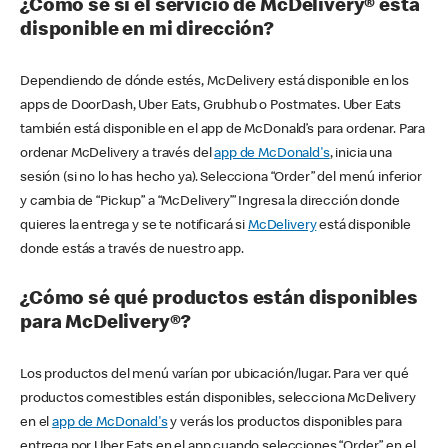
¿Cómo sé si el servicio de McDelivery® está
disponible en mi dirección?
Dependiendo de dónde estés, McDelivery está disponible en los
apps de DoorDash, Uber Eats, Grubhub o Postmates. Uber Eats
también está disponible en el app de McDonald’s para ordenar. Para
ordenar McDelivery a través del
app de McDonald's
, inicia una
sesión (si no lo has hecho ya). Selecciona “Order” del menú inferior
y cambia de “Pickup” a “McDelivery’” Ingresa la dirección donde
quieres la entrega y se te notificará si
McDelivery
está disponible
donde estás a través de nuestro app.
¿Cómo sé qué productos están disponibles
para McDelivery®?
Los productos del menú varían por ubicación/lugar. Para ver qué
productos comestibles están disponibles, selecciona McDelivery
en el
app de McDonald's
y verás los productos disponibles para
entrega por Uber Eats en el app cuando selecciones “Order” en el