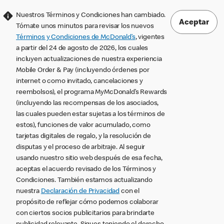
Nuestros Términos y Condiciones han cambiado.
Aceptar
Tómate unos minutos para revisar los nuevos
Términos y Condiciones de McDonald’s
, vigentes
a partir del 24 de agosto de 2026, los cuales
incluyen actualizaciones de nuestra experiencia
Mobile Order & Pay (incluyendo órdenes por
internet o como invitado, cancelaciones y
reembolsos), el programa MyMcDonald’s Rewards
(incluyendo las recompensas de los asociados,
las cuales pueden estar sujetas a los términos de
estos), funciones de valor acumulado, como
tarjetas digitales de regalo, y la resolución de
disputas y el proceso de arbitraje. Al seguir
usando nuestro sitio web después de esa fecha,
aceptas el acuerdo revisado de los Términos y
Condiciones. También estamos actualizando
nuestra
Declaración de Privacidad
con el
propósito de reflejar cómo podemos colaborar
con ciertos socios publicitarios para brindarte