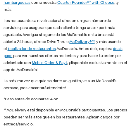
hamburguesas
como nuestra
Quarter Pounder®* with Cheese
, ¡y
más!
Los restaurantes a nivel nacional ofrecen un gran número de
servicios para asegurar que cada cliente tenga una experiencia
agradable. Averigua si alguno de los McDonald’s en tu área está
abierto 24 horas, ofrece Drive Thru o
McDelivery®**
, y más usando
el
localizador de restaurantes
McDonald’s. Antes de ir, explora
deals
page
para ver nuestras ofertas recientes y para hacer tu orden por
adelantado con
Mobile Order & Pay†
, ¡disponible exclusivamente en el
app de McDonald’s!
La próxima vez que quieras darte un gustito, ve a un McDonald’s
cercano, ¡nos encantará atenderte!
*Peso antes de cocinarse: 4 oz.
**McDelivery está disponible en McDonald’s participantes. Los precios
pueden ser más altos que en los restaurantes. Aplican cargos por
entrega/servicio.