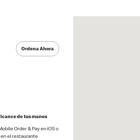
Ordena Ahora
 alcance de tus manos
obile Order & Pay en iOS o
 en el restaurante