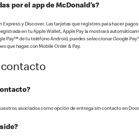
as por el app de McDonald’s?
n Express y Discover. Las tarjetas que registres para hacer pago
tá registrada en tu Apple Wallet, Apple Pay la mostrará automáti
Google Pay™ de tu teléfono Android, puedes seleccionar Google P
es que hagas con Mobile Order & Pay.
 contacto
contacto?
e nuestros asociados como opción de entrega sin contacto en Doo
side?