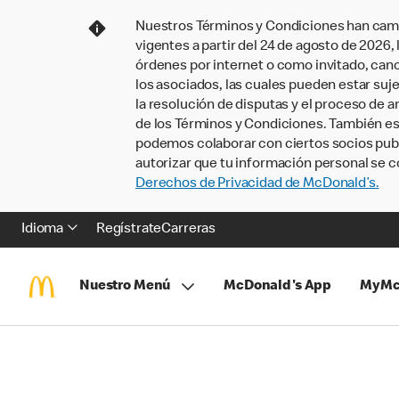
Nuestros Términos y Condiciones han camb
vigentes a partir del 24 de agosto de 2026
órdenes por internet o como invitado, ca
los asociados, las cuales pueden estar suje
la resolución de disputas y el proceso de a
de los Términos y Condiciones. También e
podemos colaborar con ciertos socios publi
autorizar que tu información personal se c
Derechos de Privacidad de McDonald’s.
Idioma
Regístrate
Carreras
Nuestro Menú
McDonald's App
MyMc