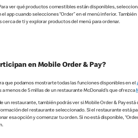
 Para ver qué productos comestibles están disponibles, seleccio
n el app cuando selecciones “Order” en el menú inferior. Tambié
 cerca de ti y explorar productos del menú para ordenar.
rticipan en Mobile Order & Pay?
para que podamos mostrarte todas las funciones disponibles en el
 a menos de 5 millas de un restaurante McDonald’s que ofrezca
 un restaurante, también podrás ver si Mobile Order & Pay está d
información del restaurante seleccionado. Si el restaurante está p
ccionar esa opción y comenzar tu orden. Si no está disponible, “Or
n.