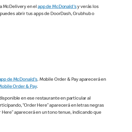
na McDelivery en el
app de McDonald's
y verás los
n puedes abrir tus apps de DoorDash, Grubhub o
app de McDonald's
. Mobile Order & Pay aparecerá en
Mobile Order & Pay
.
isponible en ese restaurante en particular al
articipando, “Order Here” aparecerá en letras negras
der Here” aparecerá en un tono tenue, indicando que