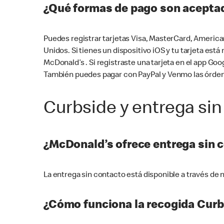
¿Qué formas de pago son aceptad
Puedes registrar tarjetas Visa, MasterCard, America
Unidos. Si tienes un dispositivo iOS y tu tarjeta es
McDonald’s . Si registraste una tarjeta en el app 
También puedes pagar con PayPal y Venmo las órden
Curbside y entrega sin
¿McDonald’s ofrece entrega sin 
La entrega sin contacto está disponible a través d
¿Cómo funciona la recogida Curb