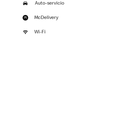
Auto-servicio
McDelivery
Wi-Fi