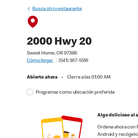
Busca otro restaurante
2000 Hwy 20
Sweet Home, OR 97386
Cómo llegar
(541) 367-5516
Abierto ahora
•
Cierra a las 01:00 AM
Programar como ubicación preferida
Algo delicioso al
Ordena ahora con M
Android y recógelo