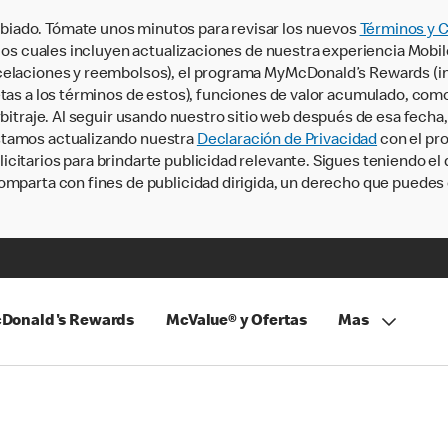
iado. Tómate unos minutos para revisar los nuevos
Términos y 
, los cuales incluyen actualizaciones de nuestra experiencia Mobi
ncelaciones y reembolsos), el programa MyMcDonald’s Rewards (
tas a los términos de estos), funciones de valor acumulado, como 
rbitraje. Al seguir usando nuestro sitio web después de esa fecha
stamos actualizando nuestra
Declaración de Privacidad
con el pro
citarios para brindarte publicidad relevante. Sigues teniendo el
omparta con fines de publicidad dirigida, un derecho que puedes 
Donald's Rewards
McValue® y Ofertas
Mas