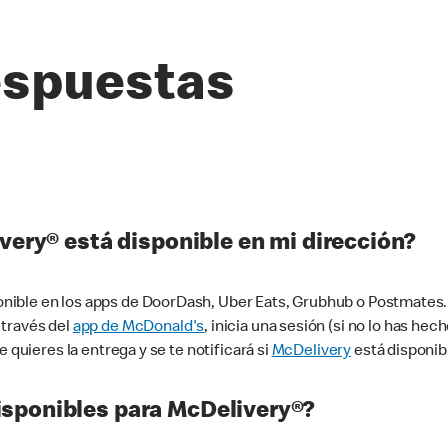
espuestas
very® está disponible en mi dirección?
ible en los apps de DoorDash, Uber Eats, Grubhub o Postmates. 
 través del
app de McDonald's
, inicia una sesión (si no lo has he
 quieres la entrega y se te notificará si
McDelivery
está disponib
sponibles para McDelivery®?