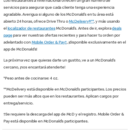
Los restaurantes a nivel nacional ofrecen un gran número de
servicios para asegurar que cada cliente tenga una experiencia
agradable. Averigua si alguno de los McDonald’s en tu área está
abierto 24 horas, ofrece Drive Thru o
McDelivery®**
, y más usando
el
localizador de restaurantes
McDonald’s. Antes de ir, explora
deals
page
para ver nuestras ofertas recientes y para hacer tu orden por
adelantado con
Mobile Order & Pay†
, ¡disponible exclusivamente en el
app de McDonald’s!
La próxima vez que quieras darte un gustito, ve a un McDonald’s
cercano, ¡nos encantará atenderte!
*Peso antes de cocinarse: 4 oz.
**McDelivery está disponible en McDonald’s participantes. Los precios
pueden ser más altos que en los restaurantes. Aplican cargos por
entrega/servicio.
†Se requiere la descarga del app de McD y el registro. Mobile Order &
Pay está disponible en McDonald’s participantes.