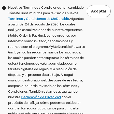
Nuestros Términos y Condiciones han cambiado.
Aceptar
Tómate unos minutos para revisar los nuevos
Términos y Condiciones de McDonald’s
, vigentes
a partir del 24 de agosto de 2026, los cuales
incluyen actualizaciones de nuestra experiencia
Mobile Order & Pay (incluyendo órdenes por
internet o como invitado, cancelaciones y
reembolsos), el programa MyMcDonald’s Rewards
(incluyendo las recompensas de los asociados,
las cuales pueden estar sujetas a los términos de
estos), funciones de valor acumulado, como
tarjetas digitales de regalo, y la resolución de
disputas y el proceso de arbitraje. Al seguir
usando nuestro sitio web después de esa fecha,
aceptas el acuerdo revisado de los Términos y
Condiciones. También estamos actualizando
nuestra
Declaración de Privacidad
con el
propósito de reflejar cómo podemos colaborar
con ciertos socios publicitarios para brindarte