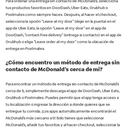
Para ordenar una entrega sin contacto de McDonald’s, selecciona
tus productos favoritos en DoorDash, Uber Eats, Grubhub o
Postmates como siempre haces. Después, al hacer el checkout,
selecciona la opción “Leave at my door” (dejar en la puerta) en el
app de Uber Eats, la opción “Leave at my door” en el app de
DoorDash, “contact-free delivery” (entrega si contacto) en el app de
Grubhub o elige “Leave order at my door” como la ubicación de
entrega en Postmates.
¿Cómo encuentro un método de entrega sin
contacto de McDonald’s cerca de mí?
Para encontrar un método de entrega sin contacto de McDonald’s
cerca de ti, simplemente descarga el app de DoorDash, Uber Eats,
Grubhub o Postmates. Puedes permitir que el app tenga acceso a
tu localización o ingresar la dirección a donde quieres que se
entregue tu comida. ¡Los apps automáticamente encontrarán el
McDonald’s más cercano a ti! Solo tienes que seleccionar
McDonald’s, añadir tus favoritos y al hacer checkout, seleccionar la