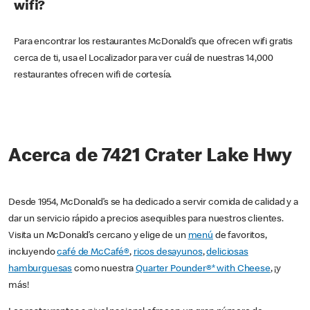
wifi?
Para encontrar los restaurantes McDonald’s que ofrecen wifi gratis
cerca de ti, usa el Localizador para ver cuál de nuestras 14,000
restaurantes ofrecen wifi de cortesía.
Acerca de 7421 Crater Lake Hwy
Desde 1954, McDonald’s se ha dedicado a servir comida de calidad y a
dar un servicio rápido a precios asequibles para nuestros clientes.
Visita un McDonald’s cercano y elige de un
menú
de favoritos,
incluyendo
café de McCafé®
,
ricos desayunos
,
deliciosas
hamburguesas
como nuestra
Quarter Pounder®* with Cheese
, ¡y
más!