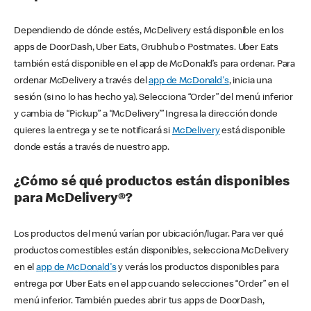
Dependiendo de dónde estés, McDelivery está disponible en los
apps de DoorDash, Uber Eats, Grubhub o Postmates. Uber Eats
también está disponible en el app de McDonald’s para ordenar. Para
ordenar McDelivery a través del
app de McDonald's
, inicia una
sesión (si no lo has hecho ya). Selecciona “Order” del menú inferior
y cambia de “Pickup” a “McDelivery’” Ingresa la dirección donde
quieres la entrega y se te notificará si
McDelivery
está disponible
donde estás a través de nuestro app.
¿Cómo sé qué productos están disponibles
para McDelivery®?
Los productos del menú varían por ubicación/lugar. Para ver qué
productos comestibles están disponibles, selecciona McDelivery
en el
app de McDonald's
y verás los productos disponibles para
entrega por Uber Eats en el app cuando selecciones “Order” en el
menú inferior. También puedes abrir tus apps de DoorDash,