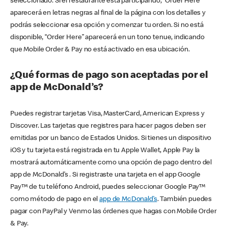
seleccionado. Si el restaurante está participando, “Order Here”
aparecerá en letras negras al final de la página con los detalles y
podrás seleccionar esa opción y comenzar tu orden. Si no está
disponible, “Order Here” aparecerá en un tono tenue, indicando
que Mobile Order & Pay no está activado en esa ubicación.
¿Qué formas de pago son aceptadas por el
app de McDonald’s?
Puedes registrar tarjetas Visa, MasterCard, American Express y
Discover. Las tarjetas que registres para hacer pagos deben ser
emitidas por un banco de Estados Unidos. Si tienes un dispositivo
iOS y tu tarjeta está registrada en tu Apple Wallet, Apple Pay la
mostrará automáticamente como una opción de pago dentro del
app de McDonald’s . Si registraste una tarjeta en el app Google
Pay™ de tu teléfono Android, puedes seleccionar Google Pay™
como método de pago en el
app de McDonald’s
. También puedes
pagar con PayPal y Venmo las órdenes que hagas con Mobile Order
& Pay.