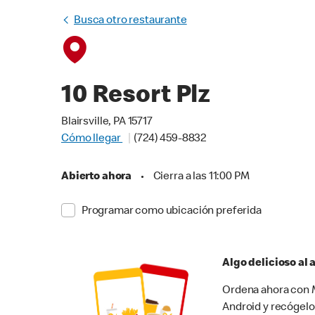
Busca otro restaurante
10 Resort Plz
Blairsville, PA 15717
Cómo llegar
(724) 459-8832
Abierto ahora
•
Cierra a las 11:00 PM
Programar como ubicación preferida
Algo delicioso al
Ordena ahora con M
Android y recógelo