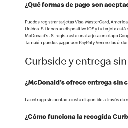
¿Qué formas de pago son aceptad
Puedes registrar tarjetas Visa, MasterCard, America
Unidos. Si tienes un dispositivo iOS y tu tarjeta es
McDonald’s . Si registraste una tarjeta en el app 
También puedes pagar con PayPal y Venmo las órden
Curbside y entrega sin
¿McDonald’s ofrece entrega sin 
La entrega sin contacto está disponible a través d
¿Cómo funciona la recogida Curb