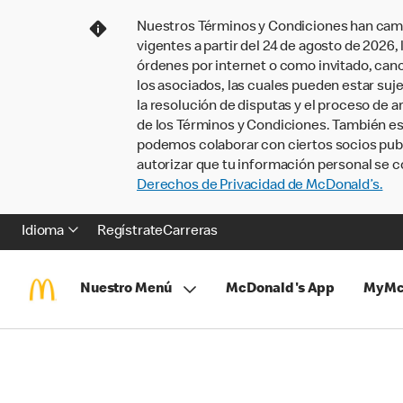
Nuestros Términos y Condiciones han camb
vigentes a partir del 24 de agosto de 2026
órdenes por internet o como invitado, ca
los asociados, las cuales pueden estar suje
la resolución de disputas y el proceso de a
de los Términos y Condiciones. También e
podemos colaborar con ciertos socios publi
autorizar que tu información personal se c
Derechos de Privacidad de McDonald’s.
Idioma
Regístrate
Carreras
Nuestro Menú
McDonald's App
MyMc