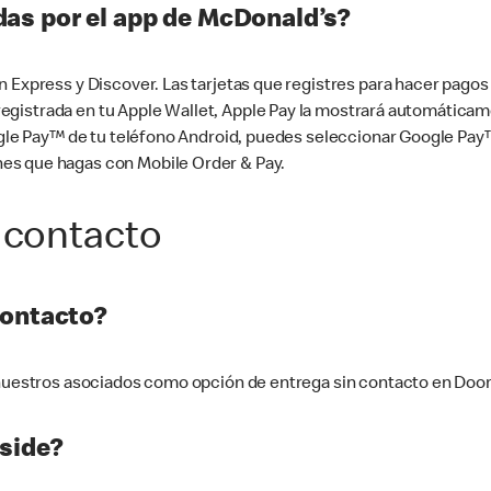
as por el app de McDonald’s?
n Express y Discover. Las tarjetas que registres para hacer pago
tá registrada en tu Apple Wallet, Apple Pay la mostrará automáti
Google Pay™ de tu teléfono Android, puedes seleccionar Google P
es que hagas con Mobile Order & Pay.
 contacto
contacto?
e nuestros asociados como opción de entrega sin contacto en Doo
side?