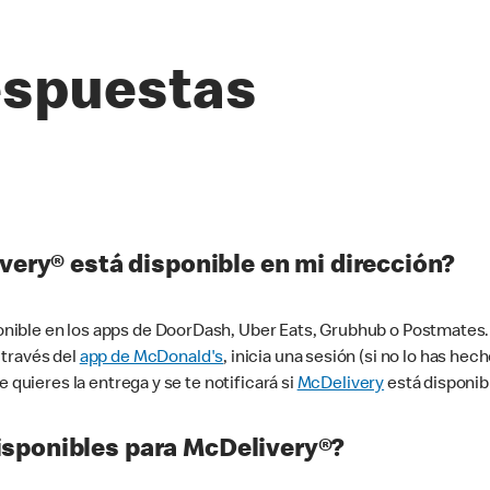
espuestas
very® está disponible en mi dirección?
ible en los apps de DoorDash, Uber Eats, Grubhub o Postmates. 
 través del
app de McDonald's
, inicia una sesión (si no lo has he
 quieres la entrega y se te notificará si
McDelivery
está disponib
sponibles para McDelivery®?