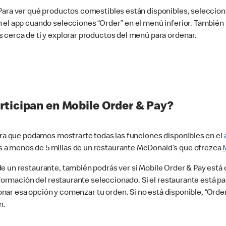
 Para ver qué productos comestibles están disponibles, seleccio
n el app cuando selecciones “Order” en el menú inferior. Tambié
 cerca de ti y explorar productos del menú para ordenar.
rticipan en Mobile Order & Pay?
para que podamos mostrarte todas las funciones disponibles en el
 a menos de 5 millas de un restaurante McDonald’s que ofrezca
 un restaurante, también podrás ver si Mobile Order & Pay está d
información del restaurante seleccionado. Si el restaurante está p
ccionar esa opción y comenzar tu orden. Si no está disponible, “Or
n.