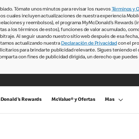
iado. Tómate unos minutos para revisar los nuevos
Términos y 
, los cuales incluyen actualizaciones de nuestra experiencia Mobi
ncelaciones y reembolsos), el programa MyMcDonald’s Rewards (
tas a los términos de estos), funciones de valor acumulado, como 
rbitraje. Al seguir usando nuestro sitio web después de esa fecha
stamos actualizando nuestra
Declaración de Privacidad
con el pro
citarios para brindarte publicidad relevante. Sigues teniendo el
omparta con fines de publicidad dirigida, un derecho que puedes 
Donald's Rewards
McValue® y Ofertas
Mas