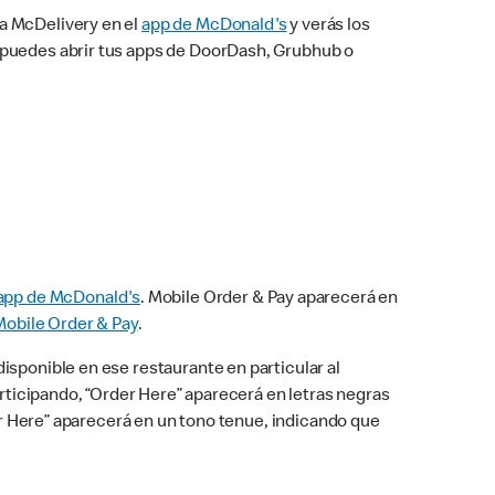
na McDelivery en el
app de McDonald's
y verás los
n puedes abrir tus apps de DoorDash, Grubhub o
app de McDonald's
. Mobile Order & Pay aparecerá en
Mobile Order & Pay
.
isponible en ese restaurante en particular al
articipando, “Order Here” aparecerá en letras negras
der Here” aparecerá en un tono tenue, indicando que