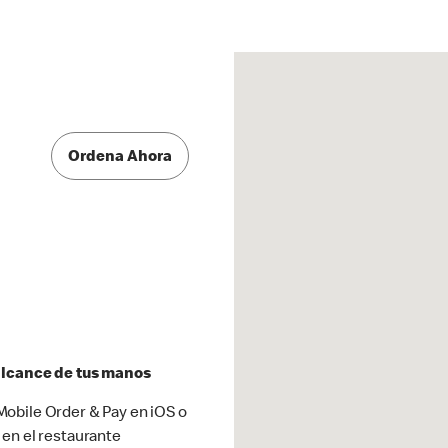
Ordena Ahora
 alcance de tus manos
obile Order & Pay en iOS o
 en el restaurante