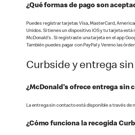
¿Qué formas de pago son aceptad
Puedes registrar tarjetas Visa, MasterCard, America
Unidos. Si tienes un dispositivo iOS y tu tarjeta es
McDonald’s . Si registraste una tarjeta en el app 
También puedes pagar con PayPal y Venmo las órden
Curbside y entrega sin
¿McDonald’s ofrece entrega sin 
La entrega sin contacto está disponible a través d
¿Cómo funciona la recogida Curb