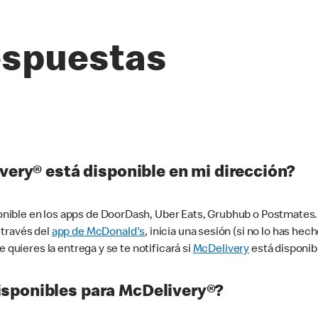
espuestas
very® está disponible en mi dirección?
ible en los apps de DoorDash, Uber Eats, Grubhub o Postmates. 
 través del
app de McDonald's
, inicia una sesión (si no lo has he
 quieres la entrega y se te notificará si
McDelivery
está disponib
sponibles para McDelivery®?