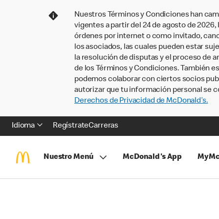
Nuestros Términos y Condiciones han camb
vigentes a partir del 24 de agosto de 2026
órdenes por internet o como invitado, ca
los asociados, las cuales pueden estar suje
la resolución de disputas y el proceso de a
de los Términos y Condiciones. También e
podemos colaborar con ciertos socios publi
autorizar que tu información personal se c
Derechos de Privacidad de McDonald’s.
Idioma
Regístrate
Carreras
Nuestro Menú
McDonald's App
MyMc