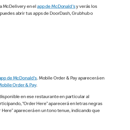
na McDelivery en el
app de McDonald's
y verás los
n puedes abrir tus apps de DoorDash, Grubhub o
app de McDonald's
. Mobile Order & Pay aparecerá en
Mobile Order & Pay
.
isponible en ese restaurante en particular al
articipando, “Order Here” aparecerá en letras negras
der Here” aparecerá en un tono tenue, indicando que