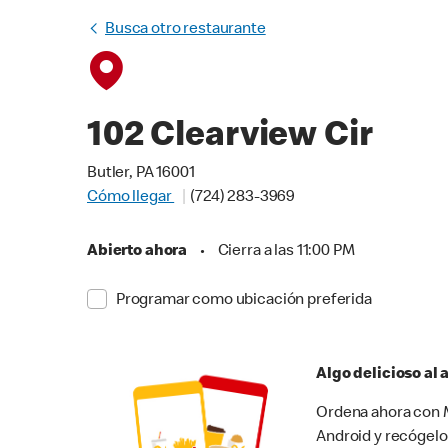
Busca otro restaurante
102 Clearview Cir
Butler, PA 16001
Cómo llegar
(724) 283-3969
Abierto ahora
•
Cierra a las 11:00 PM
Programar como ubicación preferida
Algo delicioso al
Ordena ahora con M
Android y recógelo