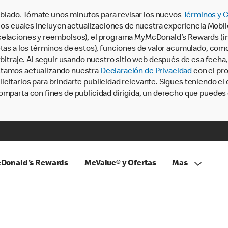
iado. Tómate unos minutos para revisar los nuevos
Términos y 
, los cuales incluyen actualizaciones de nuestra experiencia Mobi
ncelaciones y reembolsos), el programa MyMcDonald’s Rewards (
tas a los términos de estos), funciones de valor acumulado, como 
rbitraje. Al seguir usando nuestro sitio web después de esa fecha
stamos actualizando nuestra
Declaración de Privacidad
con el pro
citarios para brindarte publicidad relevante. Sigues teniendo el
omparta con fines de publicidad dirigida, un derecho que puedes 
Donald's Rewards
McValue® y Ofertas
Mas