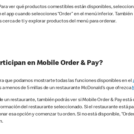
 Para ver qué productos comestibles están disponibles, seleccio
n el app cuando selecciones “Order” en el menú inferior. Tambié
 cerca de ti y explorar productos del menú para ordenar.
rticipan en Mobile Order & Pay?
para que podamos mostrarte todas las funciones disponibles en el
 a menos de 5 millas de un restaurante McDonald’s que ofrezca
 un restaurante, también podrás ver si Mobile Order & Pay está d
información del restaurante seleccionado. Si el restaurante está p
ccionar esa opción y comenzar tu orden. Si no está disponible, “Or
n.