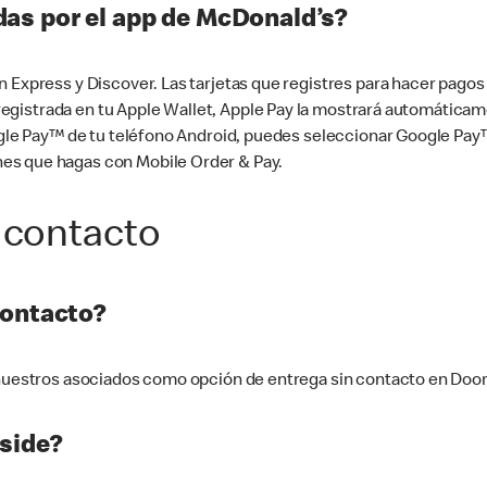
as por el app de McDonald’s?
n Express y Discover. Las tarjetas que registres para hacer pago
tá registrada en tu Apple Wallet, Apple Pay la mostrará automáti
Google Pay™ de tu teléfono Android, puedes seleccionar Google P
es que hagas con Mobile Order & Pay.
 contacto
contacto?
e nuestros asociados como opción de entrega sin contacto en Doo
side?