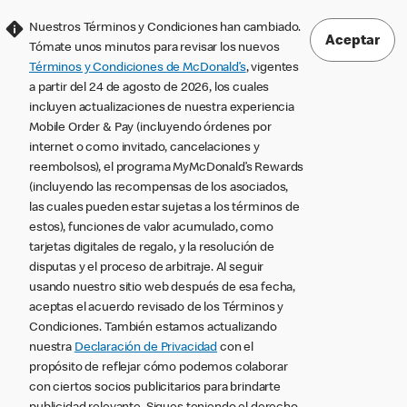
Nuestros Términos y Condiciones han cambiado.
Aceptar
Tómate unos minutos para revisar los nuevos
Términos y Condiciones de McDonald’s
, vigentes
a partir del 24 de agosto de 2026, los cuales
incluyen actualizaciones de nuestra experiencia
Mobile Order & Pay (incluyendo órdenes por
internet o como invitado, cancelaciones y
reembolsos), el programa MyMcDonald’s Rewards
(incluyendo las recompensas de los asociados,
las cuales pueden estar sujetas a los términos de
estos), funciones de valor acumulado, como
tarjetas digitales de regalo, y la resolución de
disputas y el proceso de arbitraje. Al seguir
usando nuestro sitio web después de esa fecha,
aceptas el acuerdo revisado de los Términos y
Condiciones. También estamos actualizando
nuestra
Declaración de Privacidad
con el
propósito de reflejar cómo podemos colaborar
con ciertos socios publicitarios para brindarte