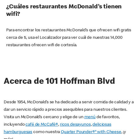
¿Cuáles restaurantes McDonald’s tienen
wifi?
Para encontrar los restaurantes McDonald’s que ofrecen wifi gratis
cerca de ti, usa el Localizador para ver cuál de nuestras 14,000
restaurantes ofrecen wifi de cortesía.
Acerca de 101 Hoffman Blvd
Desde 1954, McDonald’s se ha dedicado a servir comida de calidad y a
dar un servicio rápido a precios asequibles para nuestros clientes.
Visita un McDonald’s cercano y elige de un
menú
de favoritos,
incluyendo
café de McCafé®
,
ricos desayunos
,
deliciosas
hamburguesas
como nuestra
Quarter Pounder®* with Cheese
, ¡y