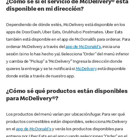
¿Cómo sé si el servicio de McDelivery® está
disponible en mi dirección?
Dependiendo de dónde estés, McDelivery está disponible en los
apps de DoorDash, Uber Eats, Grubhub o Postmates. Uber Eats
también está disponible en el app de McDonald’s para ordenar. Para
ordenar McDelivery a través del
app de McDonald's
, inicia una
sesión (si no lo has hecho ya). Selecciona “Order” del menú inferior
y cambia de “Pickup” a “McDelivery’” Ingresa la dirección donde
quieres la entrega y se te notificará si
McDelivery
está disponible
donde estás a través de nuestro app.
¿Cómo sé qué productos están disponibles
para McDelivery®?
Los productos del menú varían por ubicación/lugar. Para ver qué
productos comestibles están disponibles, selecciona McDelivery
en el
app de McDonald's
y verás los productos disponibles para
entrega por Uber Eats en el app cuando selecciones “Order” en el