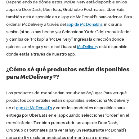
Dependiendo de dónde estés, McDelivery está disponible en los
apps de DoorDash, Uber Eats, Grubhub o Postmates. Uber Eats
también está disponible en el app de McDonald’s para ordenar. Para
ordenar McDelivery a través del
app de McDonald's
, inicia una
sesión (si no lo has hecho ya). Selecciona “Order” del menú inferior
y cambia de “Pickup” a “McDelivery’” Ingresa la dirección donde
quieres la entrega y se te notificará si
McDelivery
está disponible
donde estás a través de nuestro app.
¿Cómo sé qué productos están disponibles
para McDelivery®?
Los productos del menú varían por ubicación/lugar. Para ver qué
productos comestibles están disponibles, selecciona McDelivery
en el
app de McDonald's
y verás los productos disponibles para
entrega por Uber Eats en el app cuando selecciones “Order” en el
menú inferior. También puedes abrir tus apps de DoorDash,
Grubhub o Postmates para ver si hay un restaurante McDonald’s
cerca de ti y explorar productos del menú para ordenar.