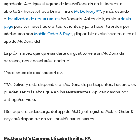
agradable. Averigua si alguno de los McDonald’s en tu área está
abierto 24 horas, ofrece Drive Thru o
McDelivery®**
, y más usando
el
localizador de restaurantes
McDonald’s. Antes de ir, explora
deals
page
para ver nuestras ofertas recientes y para hacer tu orden por
adelantado con
Mobile Order & Pay†
, ¡disponible exclusivamente en el
app de McDonald’s!
La próxima vez que quieras darte un gustito, ve a un McDonald’s
cercano, ¡nos encantará atenderte!
*Peso antes de cocinarse: 4 oz.
**McDelivery está disponible en McDonald’s participantes. Los precios
pueden ser más altos que en los restaurantes. Aplican cargos por
entrega/servicio.
†Se requiere la descarga del app de McD y el registro. Mobile Order &
Pay está disponible en McDonald’s participantes.
McDonald's Careers Elizabethville, PA