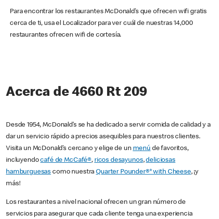
Para encontrar los restaurantes McDonald’s que ofrecen wifi gratis
cerca de ti, usa el Localizador para ver cuál de nuestras 14,000
restaurantes ofrecen wifi de cortesía.
Acerca de 4660 Rt 209
Desde 1954, McDonald’s se ha dedicado a servir comida de calidad y a
dar un servicio rápido a precios asequibles para nuestros clientes.
Visita un McDonald’s cercano y elige de un
menú
de favoritos,
incluyendo
café de McCafé®
,
ricos desayunos
,
deliciosas
hamburguesas
como nuestra
Quarter Pounder®* with Cheese
, ¡y
más!
Los restaurantes a nivel nacional ofrecen un gran número de
servicios para asegurar que cada cliente tenga una experiencia