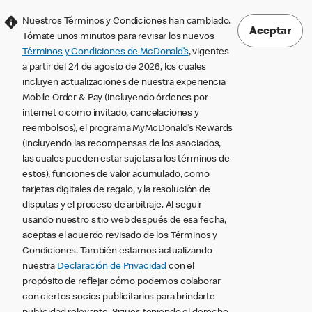
Nuestros Términos y Condiciones han cambiado.
Aceptar
Tómate unos minutos para revisar los nuevos
Términos y Condiciones de McDonald’s
, vigentes
a partir del 24 de agosto de 2026, los cuales
incluyen actualizaciones de nuestra experiencia
Mobile Order & Pay (incluyendo órdenes por
internet o como invitado, cancelaciones y
reembolsos), el programa MyMcDonald’s Rewards
(incluyendo las recompensas de los asociados,
las cuales pueden estar sujetas a los términos de
estos), funciones de valor acumulado, como
tarjetas digitales de regalo, y la resolución de
disputas y el proceso de arbitraje. Al seguir
usando nuestro sitio web después de esa fecha,
aceptas el acuerdo revisado de los Términos y
Condiciones. También estamos actualizando
nuestra
Declaración de Privacidad
con el
propósito de reflejar cómo podemos colaborar
con ciertos socios publicitarios para brindarte