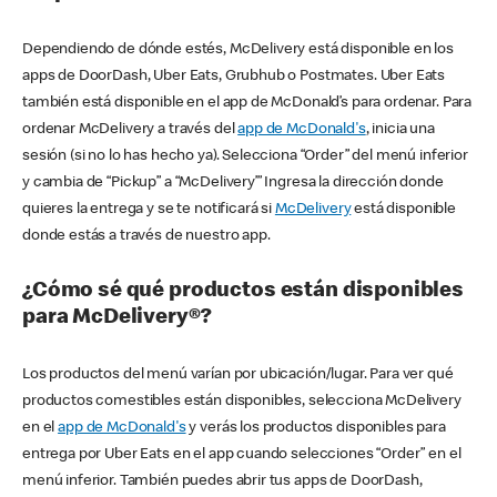
Dependiendo de dónde estés, McDelivery está disponible en los
apps de DoorDash, Uber Eats, Grubhub o Postmates. Uber Eats
también está disponible en el app de McDonald’s para ordenar. Para
ordenar McDelivery a través del
app de McDonald's
, inicia una
sesión (si no lo has hecho ya). Selecciona “Order” del menú inferior
y cambia de “Pickup” a “McDelivery’” Ingresa la dirección donde
quieres la entrega y se te notificará si
McDelivery
está disponible
donde estás a través de nuestro app.
¿Cómo sé qué productos están disponibles
para McDelivery®?
Los productos del menú varían por ubicación/lugar. Para ver qué
productos comestibles están disponibles, selecciona McDelivery
en el
app de McDonald's
y verás los productos disponibles para
entrega por Uber Eats en el app cuando selecciones “Order” en el
menú inferior. También puedes abrir tus apps de DoorDash,