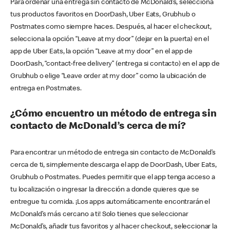
Para ordenar una entrega sin contacto de McDonald’s, selecciona
tus productos favoritos en DoorDash, Uber Eats, Grubhub o
Postmates como siempre haces. Después, al hacer el checkout,
selecciona la opción “Leave at my door” (dejar en la puerta) en el
app de Uber Eats, la opción “Leave at my door” en el app de
DoorDash, “contact-free delivery” (entrega si contacto) en el app de
Grubhub o elige “Leave order at my door” como la ubicación de
entrega en Postmates.
¿Cómo encuentro un método de entrega sin
contacto de McDonald’s cerca de mí?
Para encontrar un método de entrega sin contacto de McDonald’s
cerca de ti, simplemente descarga el app de DoorDash, Uber Eats,
Grubhub o Postmates. Puedes permitir que el app tenga acceso a
tu localización o ingresar la dirección a donde quieres que se
entregue tu comida. ¡Los apps automáticamente encontrarán el
McDonald’s más cercano a ti! Solo tienes que seleccionar
McDonald’s, añadir tus favoritos y al hacer checkout, seleccionar la