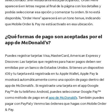
seleccionado. Si el restaurante está participando, “Order Here”
aparecerá en letras negras al final de la página con los detalles y
podrás seleccionar esa opción y comenzar tu orden. Si no está
disponible, “Order Here” aparecerá en un tono tenue, indicando
que Mobile Order & Pay no está activado en esa ubicación.
¿Qué formas de pago son aceptadas por el
app de McDonald’s?
Puedes registrar tarjetas Visa, MasterCard, American Express y
Discover. Las tarjetas que registres para hacer pagos deben ser
emitidas por un banco de Estados Unidos. Si tienes un dispositivo
iOS y tu tarjeta está registrada en tu Apple Wallet, Apple Pay la
mostrará automáticamente como una opción de pago dentro del
app de McDonald’s . Si registraste una tarjeta en el app Google
Pay™ de tu teléfono Android, puedes seleccionar Google Pay™
como método de pago en el
app de McDonald’s
. También puedes
pagar con PayPal y Venmo las órdenes que hagas con Mobile Order
& Pay.