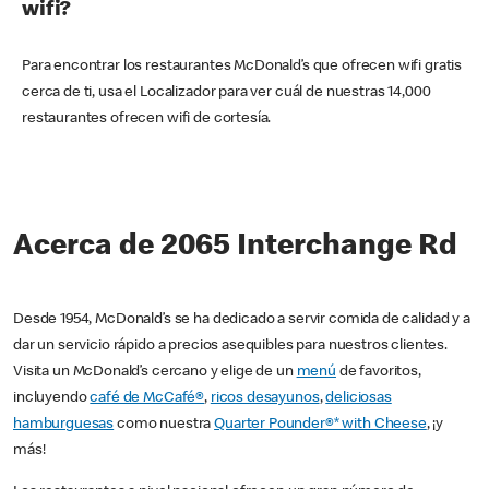
wifi?
Para encontrar los restaurantes McDonald’s que ofrecen wifi gratis
cerca de ti, usa el Localizador para ver cuál de nuestras 14,000
restaurantes ofrecen wifi de cortesía.
Acerca de 2065 Interchange Rd
Desde 1954, McDonald’s se ha dedicado a servir comida de calidad y a
dar un servicio rápido a precios asequibles para nuestros clientes.
Visita un McDonald’s cercano y elige de un
menú
de favoritos,
incluyendo
café de McCafé®
,
ricos desayunos
,
deliciosas
hamburguesas
como nuestra
Quarter Pounder®* with Cheese
, ¡y
más!