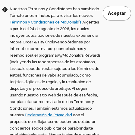
Nuestros Términos y Condiciones han cambiado.
Aceptar
Tómate unos minutos para revisar los nuevos
Términos y Condiciones de McDonald’s
, vigentes
a partir del 24 de agosto de 2026, los cuales
incluyen actualizaciones de nuestra experiencia
Mobile Order & Pay (incluyendo órdenes por
internet o como invitado, cancelaciones y
reembolsos), el programa MyMcDonald’s Rewards
(incluyendo las recompensas de los asociados,
las cuales pueden estar sujetas a los términos de
estos), funciones de valor acumulado, como
tarjetas digitales de regalo, y la resolución de
disputas y el proceso de arbitraje. Al seguir
usando nuestro sitio web después de esa fecha,
aceptas el acuerdo revisado de los Términos y
Condiciones. También estamos actualizando
nuestra
Declaración de Privacidad
con el
propósito de reflejar cómo podemos colaborar
con ciertos socios publicitarios para brindarte