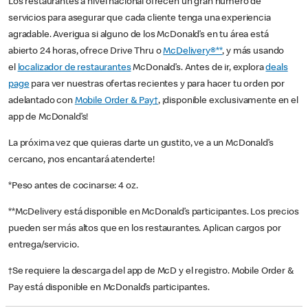
Los restaurantes a nivel nacional ofrecen un gran número de
servicios para asegurar que cada cliente tenga una experiencia
agradable. Averigua si alguno de los McDonald’s en tu área está
abierto 24 horas, ofrece Drive Thru o
McDelivery®**
, y más usando
el
localizador de restaurantes
McDonald’s. Antes de ir, explora
deals
page
para ver nuestras ofertas recientes y para hacer tu orden por
adelantado con
Mobile Order & Pay†
, ¡disponible exclusivamente en el
app de McDonald’s!
La próxima vez que quieras darte un gustito, ve a un McDonald’s
cercano, ¡nos encantará atenderte!
*Peso antes de cocinarse: 4 oz.
**McDelivery está disponible en McDonald’s participantes. Los precios
pueden ser más altos que en los restaurantes. Aplican cargos por
entrega/servicio.
†Se requiere la descarga del app de McD y el registro. Mobile Order &
Pay está disponible en McDonald’s participantes.