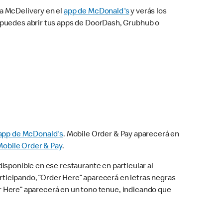
na McDelivery en el
app de McDonald's
y verás los
n puedes abrir tus apps de DoorDash, Grubhub o
app de McDonald's
. Mobile Order & Pay aparecerá en
Mobile Order & Pay
.
isponible en ese restaurante en particular al
articipando, “Order Here” aparecerá en letras negras
der Here” aparecerá en un tono tenue, indicando que