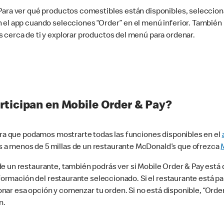
 Para ver qué productos comestibles están disponibles, seleccio
n el app cuando selecciones “Order” en el menú inferior. Tambié
 cerca de ti y explorar productos del menú para ordenar.
rticipan en Mobile Order & Pay?
para que podamos mostrarte todas las funciones disponibles en el
 a menos de 5 millas de un restaurante McDonald’s que ofrezca
 un restaurante, también podrás ver si Mobile Order & Pay está d
información del restaurante seleccionado. Si el restaurante está p
ccionar esa opción y comenzar tu orden. Si no está disponible, “Or
n.