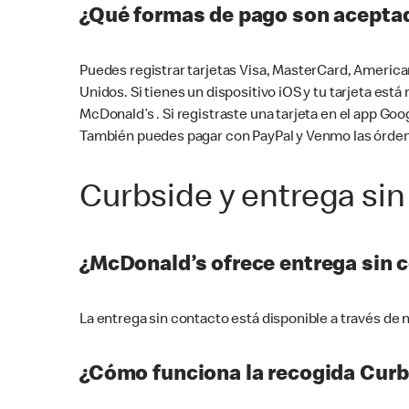
¿Qué formas de pago son aceptad
Puedes registrar tarjetas Visa, MasterCard, America
Unidos. Si tienes un dispositivo iOS y tu tarjeta es
McDonald’s . Si registraste una tarjeta en el app 
También puedes pagar con PayPal y Venmo las órden
Curbside y entrega sin
¿McDonald’s ofrece entrega sin 
La entrega sin contacto está disponible a través d
¿Cómo funciona la recogida Curb