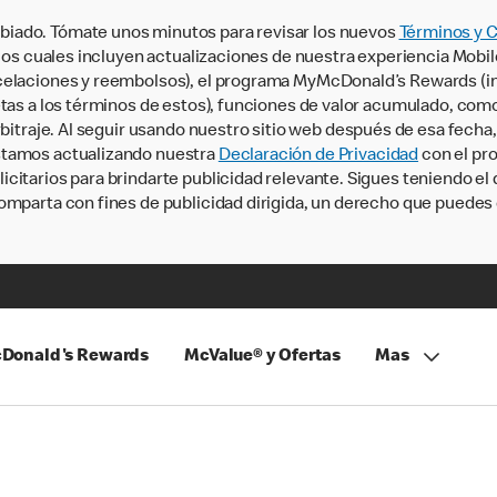
iado. Tómate unos minutos para revisar los nuevos
Términos y 
, los cuales incluyen actualizaciones de nuestra experiencia Mobi
ncelaciones y reembolsos), el programa MyMcDonald’s Rewards (
tas a los términos de estos), funciones de valor acumulado, como 
rbitraje. Al seguir usando nuestro sitio web después de esa fecha
stamos actualizando nuestra
Declaración de Privacidad
con el pro
citarios para brindarte publicidad relevante. Sigues teniendo el
omparta con fines de publicidad dirigida, un derecho que puedes 
Donald's Rewards
McValue® y Ofertas
Mas