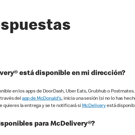
espuestas
very® está disponible en mi dirección?
ible en los apps de DoorDash, Uber Eats, Grubhub o Postmates. 
 través del
app de McDonald's
, inicia una sesión (si no lo has he
 quieres la entrega y se te notificará si
McDelivery
está disponib
sponibles para McDelivery®?