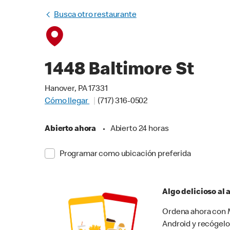
Busca otro restaurante
1448 Baltimore St
Hanover, PA 17331
Cómo llegar
(717) 316-0502
Abierto ahora
•
Abierto 24 horas
Programar como ubicación preferida
Algo delicioso al
Ordena ahora con M
Android y recógelo