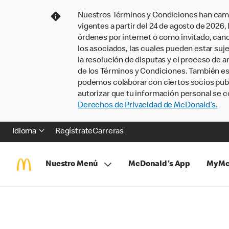
Nuestros Términos y Condiciones han camb
vigentes a partir del 24 de agosto de 2026
órdenes por internet o como invitado, ca
los asociados, las cuales pueden estar suje
la resolución de disputas y el proceso de a
de los Términos y Condiciones. También e
podemos colaborar con ciertos socios publi
autorizar que tu información personal se c
Derechos de Privacidad de McDonald’s.
Idioma
Regístrate
Carreras
Nuestro Menú
McDonald's App
MyMc