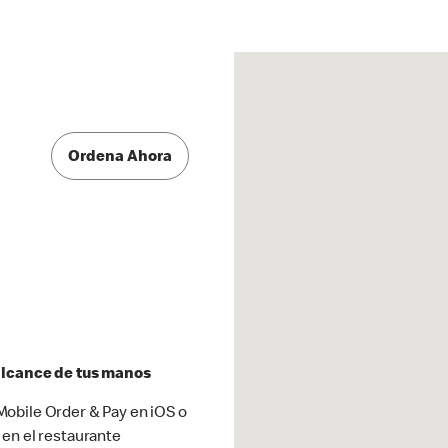
Ordena Ahora
 alcance de tus manos
obile Order & Pay en iOS o
 en el restaurante