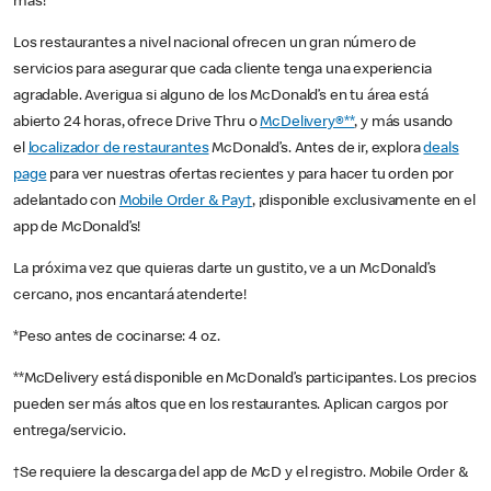
más!
Los restaurantes a nivel nacional ofrecen un gran número de
servicios para asegurar que cada cliente tenga una experiencia
agradable. Averigua si alguno de los McDonald’s en tu área está
abierto 24 horas, ofrece Drive Thru o
McDelivery®**
, y más usando
el
localizador de restaurantes
McDonald’s. Antes de ir, explora
deals
page
para ver nuestras ofertas recientes y para hacer tu orden por
adelantado con
Mobile Order & Pay†
, ¡disponible exclusivamente en el
app de McDonald’s!
La próxima vez que quieras darte un gustito, ve a un McDonald’s
cercano, ¡nos encantará atenderte!
*Peso antes de cocinarse: 4 oz.
**McDelivery está disponible en McDonald’s participantes. Los precios
pueden ser más altos que en los restaurantes. Aplican cargos por
entrega/servicio.
†Se requiere la descarga del app de McD y el registro. Mobile Order &