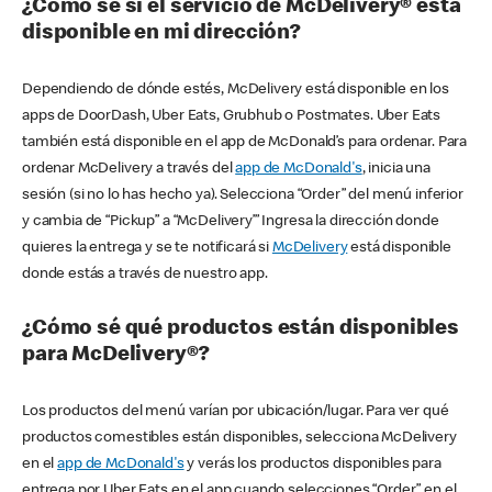
¿Cómo sé si el servicio de McDelivery® está
disponible en mi dirección?
Dependiendo de dónde estés, McDelivery está disponible en los
apps de DoorDash, Uber Eats, Grubhub o Postmates. Uber Eats
también está disponible en el app de McDonald’s para ordenar. Para
ordenar McDelivery a través del
app de McDonald's
, inicia una
sesión (si no lo has hecho ya). Selecciona “Order” del menú inferior
y cambia de “Pickup” a “McDelivery’” Ingresa la dirección donde
quieres la entrega y se te notificará si
McDelivery
está disponible
donde estás a través de nuestro app.
¿Cómo sé qué productos están disponibles
para McDelivery®?
Los productos del menú varían por ubicación/lugar. Para ver qué
productos comestibles están disponibles, selecciona McDelivery
en el
app de McDonald's
y verás los productos disponibles para
entrega por Uber Eats en el app cuando selecciones “Order” en el