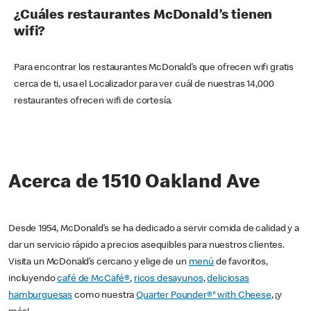
¿Cuáles restaurantes McDonald’s tienen
wifi?
Para encontrar los restaurantes McDonald’s que ofrecen wifi gratis
cerca de ti, usa el Localizador para ver cuál de nuestras 14,000
restaurantes ofrecen wifi de cortesía.
Acerca de 1510 Oakland Ave
Desde 1954, McDonald’s se ha dedicado a servir comida de calidad y a
dar un servicio rápido a precios asequibles para nuestros clientes.
Visita un McDonald’s cercano y elige de un
menú
de favoritos,
incluyendo
café de McCafé®
,
ricos desayunos
,
deliciosas
hamburguesas
como nuestra
Quarter Pounder®* with Cheese
, ¡y