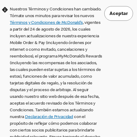
Nuestros Términos y Condiciones han cambiado.
Aceptar
Tómate unos minutos para revisar los nuevos
Términos y Condiciones de McDonald’s
, vigentes
a partir del 24 de agosto de 2026, los cuales
incluyen actualizaciones de nuestra experiencia
Mobile Order & Pay (incluyendo órdenes por
internet o como invitado, cancelaciones y
reembolsos), el programa MyMcDonald’s Rewards
(incluyendo las recompensas de los asociados,
las cuales pueden estar sujetas a los términos de
estos), funciones de valor acumulado, como
tarjetas digitales de regalo, y la resolución de
disputas y el proceso de arbitraje. Al seguir
usando nuestro sitio web después de esa fecha,
aceptas el acuerdo revisado de los Términos y
Condiciones. También estamos actualizando
nuestra
Declaración de Privacidad
con el
propósito de reflejar cómo podemos colaborar
con ciertos socios publicitarios para brindarte