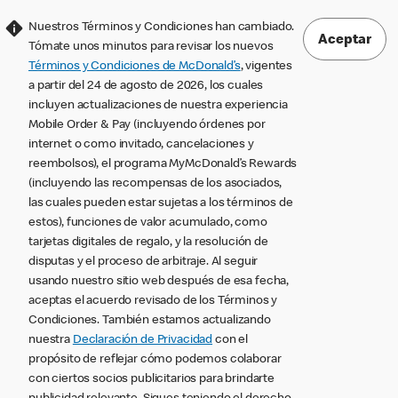
Nuestros Términos y Condiciones han cambiado.
Aceptar
Tómate unos minutos para revisar los nuevos
Términos y Condiciones de McDonald’s
, vigentes
a partir del 24 de agosto de 2026, los cuales
incluyen actualizaciones de nuestra experiencia
Mobile Order & Pay (incluyendo órdenes por
internet o como invitado, cancelaciones y
reembolsos), el programa MyMcDonald’s Rewards
(incluyendo las recompensas de los asociados,
las cuales pueden estar sujetas a los términos de
estos), funciones de valor acumulado, como
tarjetas digitales de regalo, y la resolución de
disputas y el proceso de arbitraje. Al seguir
usando nuestro sitio web después de esa fecha,
aceptas el acuerdo revisado de los Términos y
Condiciones. También estamos actualizando
nuestra
Declaración de Privacidad
con el
propósito de reflejar cómo podemos colaborar
con ciertos socios publicitarios para brindarte