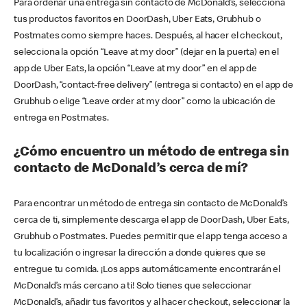
Para ordenar una entrega sin contacto de McDonald’s, selecciona
tus productos favoritos en DoorDash, Uber Eats, Grubhub o
Postmates como siempre haces. Después, al hacer el checkout,
selecciona la opción “Leave at my door” (dejar en la puerta) en el
app de Uber Eats, la opción “Leave at my door” en el app de
DoorDash, “contact-free delivery” (entrega si contacto) en el app de
Grubhub o elige “Leave order at my door” como la ubicación de
entrega en Postmates.
¿Cómo encuentro un método de entrega sin
contacto de McDonald’s cerca de mí?
Para encontrar un método de entrega sin contacto de McDonald’s
cerca de ti, simplemente descarga el app de DoorDash, Uber Eats,
Grubhub o Postmates. Puedes permitir que el app tenga acceso a
tu localización o ingresar la dirección a donde quieres que se
entregue tu comida. ¡Los apps automáticamente encontrarán el
McDonald’s más cercano a ti! Solo tienes que seleccionar
McDonald’s, añadir tus favoritos y al hacer checkout, seleccionar la