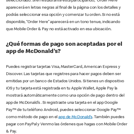
seleccionado. Si el restaurante está participando, “Order Here”
aparecerá en letras negras al final de la página con los detalles y
podrás seleccionar esa opción y comenzar tu orden. Si no está
disponible, “Order Here” aparecerá en un tono tenue, indicando
que Mobile Order & Pay no está activado en esa ubicación.
¿Qué formas de pago son aceptadas por el
app de McDonald’s?
Puedes registrar tarjetas Visa, MasterCard, American Express y
Discover. Las tarjetas que registres para hacer pagos deben ser
emitidas por un banco de Estados Unidos. Si tienes un dispositivo
iOS y tu tarjeta está registrada en tu Apple Wallet, Apple Pay la
mostrará automáticamente como una opción de pago dentro del
app de McDonald’s . Si registraste una tarjeta en el app Google
Pay™ de tu teléfono Android, puedes seleccionar Google Pay™
como método de pago en el
app de McDonald’s
. También puedes
pagar con PayPal y Venmo las órdenes que hagas con Mobile Order
& Pay.