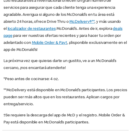
Los restaurantes a nivel nacional ofrecen un gran número de
servicios para asegurar que cada cliente tenga una experiencia
agradable. Averigua si alguno de los McDonald’s en tu área está
abierto 24 horas, ofrece Drive Thru o
McDelivery®**
, y más usando
el
localizador de restaurantes
McDonald’s. Antes de ir, explora
deals
page
para ver nuestras ofertas recientes y para hacer tu orden por
adelantado con
Mobile Order & Pay†
, ¡disponible exclusivamente en el
app de McDonald’s!
La próxima vez que quieras darte un gustito, ve a un McDonald’s
cercano, ¡nos encantará atenderte!
*Peso antes de cocinarse: 4 oz.
**McDelivery está disponible en McDonald’s participantes. Los precios
pueden ser más altos que en los restaurantes. Aplican cargos por
entrega/servicio.
†Se requiere la descarga del app de McD y el registro. Mobile Order &
Pay está disponible en McDonald’s participantes.