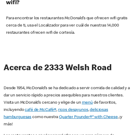
wifi?
Para encontrar los restaurantes McDonald’s que ofrecen wifi gratis
cerca de ti, usa el Localizador para ver cuál de nuestras 14,000
restaurantes ofrecen wifi de cortesía.
Acerca de 2333 Welsh Road
Desde 1954, McDonald’s se ha dedicado a servir comida de calidad y a
dar un servicio rápido a precios asequibles para nuestros clientes.
Visita un McDonald’s cercano y elige de un
menú
de favoritos,
incluyendo
café de McCafé®
,
ricos desayunos
,
deliciosas
hamburguesas
como nuestra
Quarter Pounder®* with Cheese
, ¡y
más!