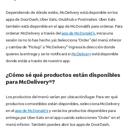
Dependiendo de dónde estés, McDelivery está disponible en los
apps de DoorDash, Uber Eats, Grubhub o Postmates. Uber Eats
también está disponible en el app de McDonald’s para ordenar. Para
ordenar McDelivery a través del
app de McDonald's
, inicia una
sesión (si no lo has hecho ya). Selecciona “Order” del menú inferior
y cambia de “Pickup” a “McDelivery’” Ingresa la dirección donde
quieres la entrega y se te notificará si
McDelivery
está disponible
donde estás a través de nuestro app.
¿Cómo sé qué productos están disponibles
para McDelivery®?
Los productos del menú varían por ubicación/lugar. Para ver qué
productos comestibles están disponibles, selecciona McDelivery
en el
app de McDonald's
y verás los productos disponibles para
entrega por Uber Eats en el app cuando selecciones “Order” en el
menú inferior. También puedes abrir tus apps de DoorDash,