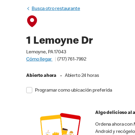
Busca otro restaurante
1 Lemoyne Dr
Lemoyne, PA 17043
Cómo llegar
(717) 761-7992
Abierto ahora
•
Abierto 24 horas
Programar como ubicación preferida
Algo delicioso al
Ordena ahora con M
Android y recógelo