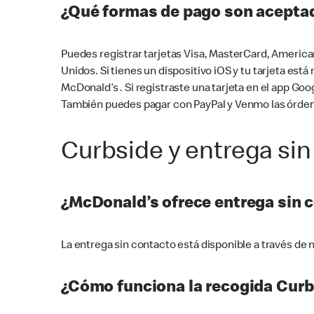
¿Qué formas de pago son aceptad
Puedes registrar tarjetas Visa, MasterCard, America
Unidos. Si tienes un dispositivo iOS y tu tarjeta es
McDonald’s . Si registraste una tarjeta en el app 
También puedes pagar con PayPal y Venmo las órden
Curbside y entrega sin
¿McDonald’s ofrece entrega sin 
La entrega sin contacto está disponible a través d
¿Cómo funciona la recogida Curb