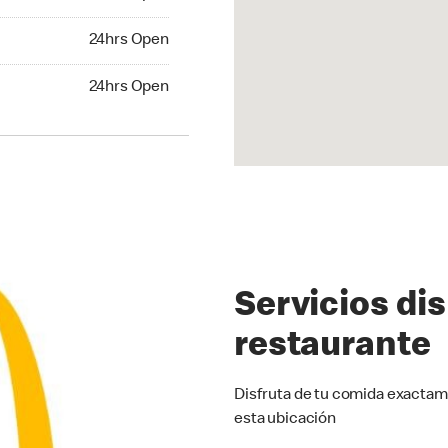
24hrs Open
24hrs Open
hrs Open
24hrs Open
Servicios di
restaurante
Disfruta de tu comida exactam
esta ubicación