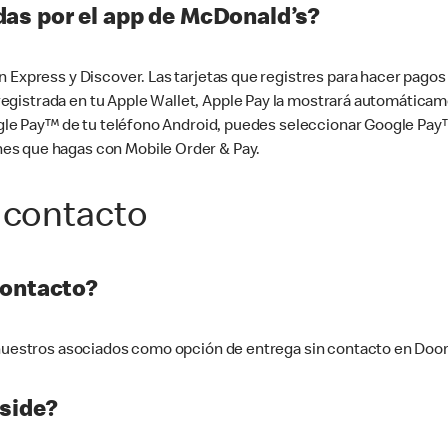
as por el app de McDonald’s?
n Express y Discover. Las tarjetas que registres para hacer pago
tá registrada en tu Apple Wallet, Apple Pay la mostrará automáti
Google Pay™ de tu teléfono Android, puedes seleccionar Google P
es que hagas con Mobile Order & Pay.
 contacto
contacto?
e nuestros asociados como opción de entrega sin contacto en Doo
side?