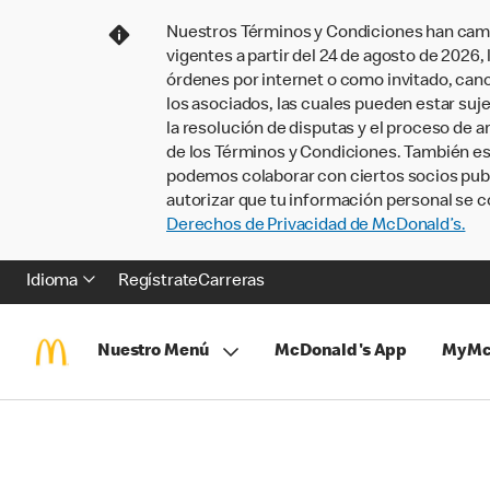
Nuestros Términos y Condiciones han camb
vigentes a partir del 24 de agosto de 2026
órdenes por internet o como invitado, ca
los asociados, las cuales pueden estar suje
la resolución de disputas y el proceso de a
de los Términos y Condiciones. También e
podemos colaborar con ciertos socios publi
autorizar que tu información personal se c
Derechos de Privacidad de McDonald’s.
Idioma
Regístrate
Carreras
Nuestro Menú
McDonald's App
MyMc