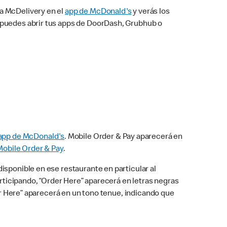
na McDelivery en el
app de McDonald's
y verás los
n puedes abrir tus apps de DoorDash, Grubhub o
app de McDonald's
. Mobile Order & Pay aparecerá en
Mobile Order & Pay
.
isponible en ese restaurante en particular al
articipando, “Order Here” aparecerá en letras negras
der Here” aparecerá en un tono tenue, indicando que