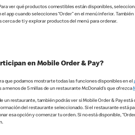
 Para ver qué productos comestibles están disponibles, seleccio
n el app cuando selecciones “Order” en el menú inferior. Tambié
 cerca de ti y explorar productos del menú para ordenar.
rticipan en Mobile Order & Pay?
para que podamos mostrarte todas las funciones disponibles en el
 a menos de 5 millas de un restaurante McDonald’s que ofrezca
 un restaurante, también podrás ver si Mobile Order & Pay está d
información del restaurante seleccionado. Si el restaurante está p
ccionar esa opción y comenzar tu orden. Si no está disponible, “Or
n.