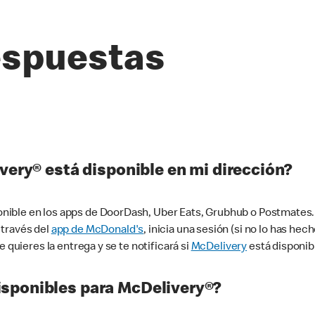
espuestas
very® está disponible en mi dirección?
ible en los apps de DoorDash, Uber Eats, Grubhub o Postmates. 
 través del
app de McDonald's
, inicia una sesión (si no lo has he
 quieres la entrega y se te notificará si
McDelivery
está disponib
sponibles para McDelivery®?