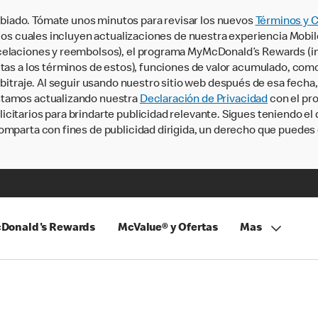
iado. Tómate unos minutos para revisar los nuevos
Términos y 
, los cuales incluyen actualizaciones de nuestra experiencia Mobi
ncelaciones y reembolsos), el programa MyMcDonald’s Rewards (
tas a los términos de estos), funciones de valor acumulado, como 
rbitraje. Al seguir usando nuestro sitio web después de esa fecha
stamos actualizando nuestra
Declaración de Privacidad
con el pro
citarios para brindarte publicidad relevante. Sigues teniendo el
omparta con fines de publicidad dirigida, un derecho que puedes 
Donald's Rewards
McValue® y Ofertas
Mas