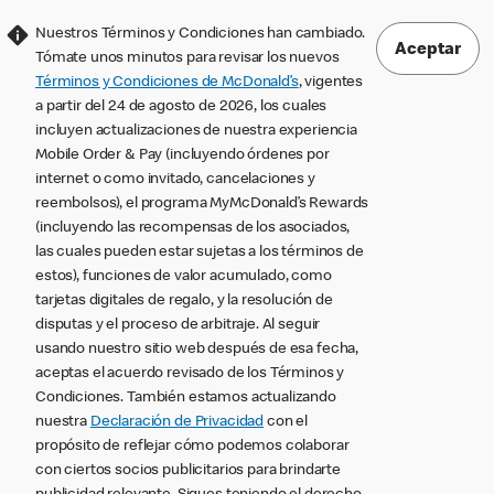
Nuestros Términos y Condiciones han cambiado.
Aceptar
Tómate unos minutos para revisar los nuevos
Términos y Condiciones de McDonald’s
, vigentes
a partir del 24 de agosto de 2026, los cuales
incluyen actualizaciones de nuestra experiencia
Mobile Order & Pay (incluyendo órdenes por
internet o como invitado, cancelaciones y
reembolsos), el programa MyMcDonald’s Rewards
(incluyendo las recompensas de los asociados,
las cuales pueden estar sujetas a los términos de
estos), funciones de valor acumulado, como
tarjetas digitales de regalo, y la resolución de
disputas y el proceso de arbitraje. Al seguir
usando nuestro sitio web después de esa fecha,
aceptas el acuerdo revisado de los Términos y
Condiciones. También estamos actualizando
nuestra
Declaración de Privacidad
con el
propósito de reflejar cómo podemos colaborar
con ciertos socios publicitarios para brindarte