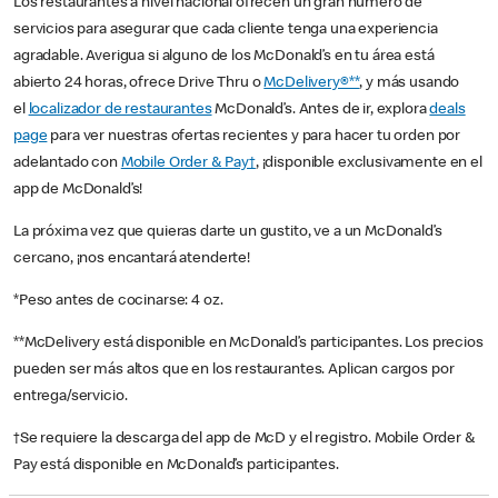
Los restaurantes a nivel nacional ofrecen un gran número de
servicios para asegurar que cada cliente tenga una experiencia
agradable. Averigua si alguno de los McDonald’s en tu área está
abierto 24 horas, ofrece Drive Thru o
McDelivery®**
, y más usando
el
localizador de restaurantes
McDonald’s. Antes de ir, explora
deals
page
para ver nuestras ofertas recientes y para hacer tu orden por
adelantado con
Mobile Order & Pay†
, ¡disponible exclusivamente en el
app de McDonald’s!
La próxima vez que quieras darte un gustito, ve a un McDonald’s
cercano, ¡nos encantará atenderte!
*Peso antes de cocinarse: 4 oz.
**McDelivery está disponible en McDonald’s participantes. Los precios
pueden ser más altos que en los restaurantes. Aplican cargos por
entrega/servicio.
†Se requiere la descarga del app de McD y el registro. Mobile Order &
Pay está disponible en McDonald’s participantes.