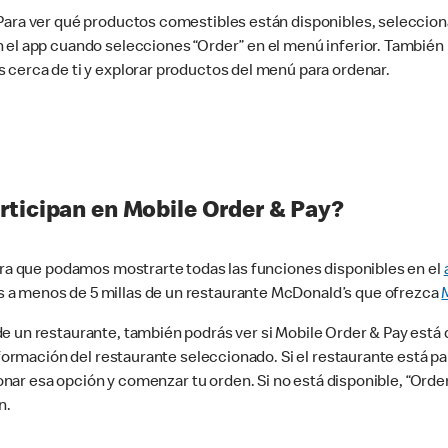
 Para ver qué productos comestibles están disponibles, seleccio
n el app cuando selecciones “Order” en el menú inferior. Tambié
 cerca de ti y explorar productos del menú para ordenar.
rticipan en Mobile Order & Pay?
para que podamos mostrarte todas las funciones disponibles en el
 a menos de 5 millas de un restaurante McDonald’s que ofrezca
 un restaurante, también podrás ver si Mobile Order & Pay está d
información del restaurante seleccionado. Si el restaurante está p
ccionar esa opción y comenzar tu orden. Si no está disponible, “Or
n.