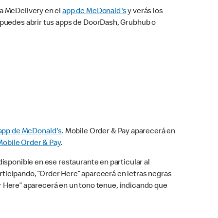
na McDelivery en el
app de McDonald's
y verás los
n puedes abrir tus apps de DoorDash, Grubhub o
app de McDonald's
. Mobile Order & Pay aparecerá en
Mobile Order & Pay
.
isponible en ese restaurante en particular al
articipando, “Order Here” aparecerá en letras negras
der Here” aparecerá en un tono tenue, indicando que