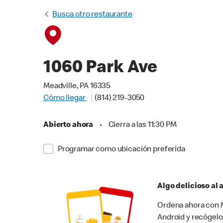
Busca otro restaurante
1060 Park Ave
Meadville, PA 16335
Cómo llegar
(814) 219-3050
Abierto ahora
•
Cierra a las 11:30 PM
Programar como ubicación preferida
Algo delicioso al
Ordena ahora con M
Android y recógelo