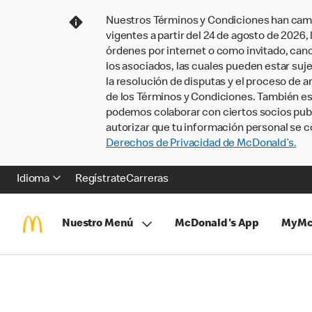
Nuestros Términos y Condiciones han camb
vigentes a partir del 24 de agosto de 2026
órdenes por internet o como invitado, ca
los asociados, las cuales pueden estar suje
la resolución de disputas y el proceso de a
de los Términos y Condiciones. También e
podemos colaborar con ciertos socios publi
autorizar que tu información personal se c
Derechos de Privacidad de McDonald’s.
Idioma
Regístrate
Carreras
Nuestro Menú
McDonald's App
MyMc