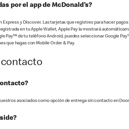
as por el app de McDonald’s?
n Express y Discover. Las tarjetas que registres para hacer pago
tá registrada en tu Apple Wallet, Apple Pay la mostrará automáti
Google Pay™ de tu teléfono Android, puedes seleccionar Google P
es que hagas con Mobile Order & Pay.
 contacto
contacto?
e nuestros asociados como opción de entrega sin contacto en Doo
side?