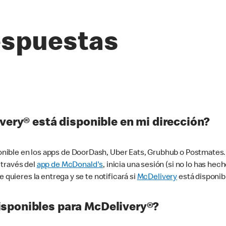
espuestas
very® está disponible en mi dirección?
ible en los apps de DoorDash, Uber Eats, Grubhub o Postmates. 
 través del
app de McDonald's
, inicia una sesión (si no lo has he
 quieres la entrega y se te notificará si
McDelivery
está disponib
sponibles para McDelivery®?