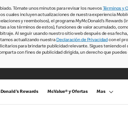
iado. Tómate unos minutos para revisar los nuevos
Términos y 
, los cuales incluyen actualizaciones de nuestra experiencia Mobi
ncelaciones y reembolsos), el programa MyMcDonald’s Rewards (
tas a los términos de estos), funciones de valor acumulado, como 
rbitraje. Al seguir usando nuestro sitio web después de esa fecha
stamos actualizando nuestra
Declaración de Privacidad
con el pro
citarios para brindarte publicidad relevante. Sigues teniendo el
omparta con fines de publicidad dirigida, un derecho que puedes 
Donald's Rewards
McValue® y Ofertas
Mas