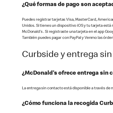
¿Qué formas de pago son aceptad
Puedes registrar tarjetas Visa, MasterCard, America
Unidos. Si tienes un dispositivo iOS y tu tarjeta es
McDonald’s . Si registraste una tarjeta en el app 
También puedes pagar con PayPal y Venmo las órden
Curbside y entrega sin
¿McDonald’s ofrece entrega sin 
La entrega sin contacto está disponible a través d
¿Cómo funciona la recogida Curb