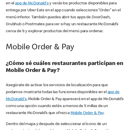
en el
app de McDonald's
y verás los productos disponibles para
entrega por Uber Eats en el app cuando selecciones “Order” en el
menú inferior. También puedes abrir tus apps de DoorDash,
Grubhub o Postmates para ver si hay un restaurante McDonald’s
cerca de ti y explorar productos del menú para ordenar.
Mobile Order & Pay
¿Cómo sé cuáles restaurantes participan en
Mobile Order & Pay?
Asegúrate de activar los servicios de localización para que
podamos mostrarte todas las funciones disponibles en el
app de
McDonald's
. Mobile Order & Pay aparecerá en el app de McDonald’s
como una opción cuando estés a menos de 5 millas de un
restaurante McDonald’s que ofrezca
Mobile Order & Pay
.
Dentro del mapa y después de seleccionar el ícono de un