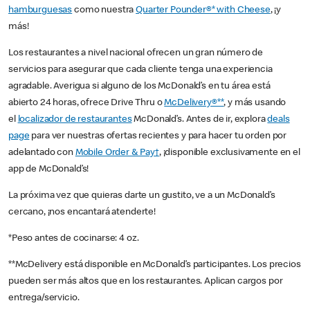
hamburguesas
como nuestra
Quarter Pounder®* with Cheese
, ¡y
más!
Los restaurantes a nivel nacional ofrecen un gran número de
servicios para asegurar que cada cliente tenga una experiencia
agradable. Averigua si alguno de los McDonald’s en tu área está
abierto 24 horas, ofrece Drive Thru o
McDelivery®**
, y más usando
el
localizador de restaurantes
McDonald’s. Antes de ir, explora
deals
page
para ver nuestras ofertas recientes y para hacer tu orden por
adelantado con
Mobile Order & Pay†
, ¡disponible exclusivamente en el
app de McDonald’s!
La próxima vez que quieras darte un gustito, ve a un McDonald’s
cercano, ¡nos encantará atenderte!
*Peso antes de cocinarse: 4 oz.
**McDelivery está disponible en McDonald’s participantes. Los precios
pueden ser más altos que en los restaurantes. Aplican cargos por
entrega/servicio.