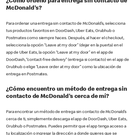
¿Cómo ordeno para entrega sin contacto de
McDonald’s?
Para ordenar una entrega sin contacto de McDonald’s, selecciona
tus productos favoritos en DoorDash, Uber Eats, Grubhub o
Postmates como siempre haces. Después, al hacer el checkout,
selecciona la opción “Leave at my door” (dejar en la puerta) en el
app de Uber Eats, la opción “Leave at my door” en el app de
DoorDash, “contact-free delivery” (entrega si contacto) en el app de
Grubhub o elige “Leave order at my door” como la ubicación de
entrega en Postmates.
¿Cómo encuentro un método de entrega sin
contacto de McDonald’s cerca de mí?
Para encontrar un método de entrega sin contacto de McDonald’s
cerca de ti, simplemente descarga el app de DoorDash, Uber Eats,
Grubhub o Postmates. Puedes permitir que el app tenga acceso a
tu localización o ingresar la dirección a donde quieres que se