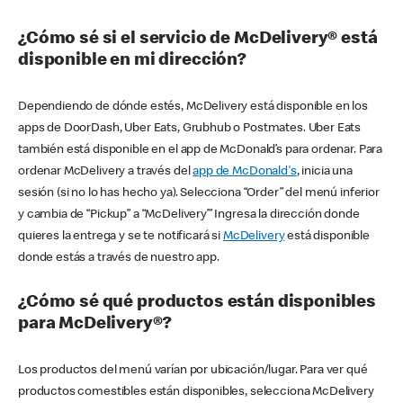
¿Cómo sé si el servicio de McDelivery® está
disponible en mi dirección?
Dependiendo de dónde estés, McDelivery está disponible en los
apps de DoorDash, Uber Eats, Grubhub o Postmates. Uber Eats
también está disponible en el app de McDonald’s para ordenar. Para
ordenar McDelivery a través del
app de McDonald's
, inicia una
sesión (si no lo has hecho ya). Selecciona “Order” del menú inferior
y cambia de “Pickup” a “McDelivery’” Ingresa la dirección donde
quieres la entrega y se te notificará si
McDelivery
está disponible
donde estás a través de nuestro app.
¿Cómo sé qué productos están disponibles
para McDelivery®?
Los productos del menú varían por ubicación/lugar. Para ver qué
productos comestibles están disponibles, selecciona McDelivery