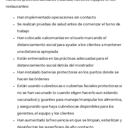
nuestros procesos sanitarios estándar, nuestros equipos en los
restaurantes:
Han implementado operaciones sin contacto
Se realizan pruebas de salud antes de comenzar el turno de
trabajo
Han colocado calcomanías en el suelo marcando el
distanciamiento social para ayudar a los clientes a mantener
una distancia apropiada
Están entrenados en las prácticas adecuadas para el
distanciamiento social detrás del mostrador
Han instalado barreras protectoras en los puntos donde se
hacen las órdenes
Están usando cubrebocas o cubiertas faciales protectoras si
no se han vacunado (o cuando eligen hacerlo aun estando
vacunados) y guantes para manejar/manipular los alimentos,
y asegurando que haya cubrebocas disponibles para los
gerentes, el equipo y los clientes
Han aumentado la frecuencia en que se limpian, esterilizan y
desinfectan las superficies de alto contacto