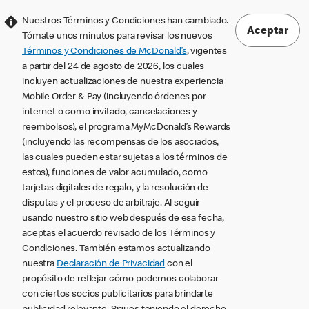
Nuestros Términos y Condiciones han cambiado.
Aceptar
Tómate unos minutos para revisar los nuevos
Términos y Condiciones de McDonald’s
, vigentes
a partir del 24 de agosto de 2026, los cuales
incluyen actualizaciones de nuestra experiencia
Mobile Order & Pay (incluyendo órdenes por
internet o como invitado, cancelaciones y
reembolsos), el programa MyMcDonald’s Rewards
(incluyendo las recompensas de los asociados,
las cuales pueden estar sujetas a los términos de
estos), funciones de valor acumulado, como
tarjetas digitales de regalo, y la resolución de
disputas y el proceso de arbitraje. Al seguir
usando nuestro sitio web después de esa fecha,
aceptas el acuerdo revisado de los Términos y
Condiciones. También estamos actualizando
nuestra
Declaración de Privacidad
con el
propósito de reflejar cómo podemos colaborar
con ciertos socios publicitarios para brindarte