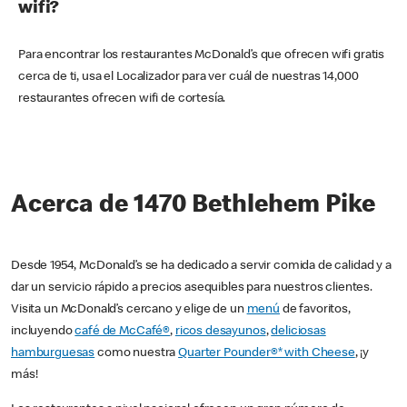
wifi?
Para encontrar los restaurantes McDonald’s que ofrecen wifi gratis
cerca de ti, usa el Localizador para ver cuál de nuestras 14,000
restaurantes ofrecen wifi de cortesía.
Acerca de 1470 Bethlehem Pike
Desde 1954, McDonald’s se ha dedicado a servir comida de calidad y a
dar un servicio rápido a precios asequibles para nuestros clientes.
Visita un McDonald’s cercano y elige de un
menú
de favoritos,
incluyendo
café de McCafé®
,
ricos desayunos
,
deliciosas
hamburguesas
como nuestra
Quarter Pounder®* with Cheese
, ¡y
más!