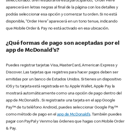
seleccionado. Si el restaurante está participando, “Order Here”
aparecerá en letras negras al final de la página con los detalles y
podrás seleccionar esa opción y comenzar tu orden. Si no está
disponible, “Order Here” aparecerá en un tono tenue, indicando
que Mobile Order & Pay no está activado en esa ubicación.
¿Qué formas de pago son aceptadas por el
app de McDonald’s?
Puedes registrar tarjetas Visa, MasterCard, American Express y
Discover. Las tarjetas que registres para hacer pagos deben ser
emitidas por un banco de Estados Unidos. Si tienes un dispositivo
iOS y tu tarjeta está registrada en tu Apple Wallet, Apple Pay la
mostrará automáticamente como una opción de pago dentro del
app de McDonald’s . Si registraste una tarjeta en el app Google
Pay™ de tu teléfono Android, puedes seleccionar Google Pay™
como método de pago en el
app de McDonald’s
. También puedes
pagar con PayPal y Venmo las órdenes que hagas con Mobile Order
& Pay.