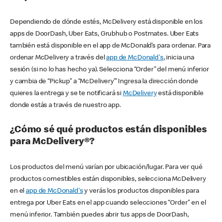
Dependiendo de dónde estés, McDelivery está disponible en los
apps de DoorDash, Uber Eats, Grubhub o Postmates. Uber Eats
también está disponible en el app de McDonald’s para ordenar. Para
ordenar McDelivery a través del
app de McDonald's
, inicia una
sesión (si no lo has hecho ya). Selecciona “Order” del menú inferior
y cambia de “Pickup” a “McDelivery’” Ingresa la dirección donde
quieres la entrega y se te notificará si
McDelivery
está disponible
donde estás a través de nuestro app.
¿Cómo sé qué productos están disponibles
para McDelivery®?
Los productos del menú varían por ubicación/lugar. Para ver qué
productos comestibles están disponibles, selecciona McDelivery
en el
app de McDonald's
y verás los productos disponibles para
entrega por Uber Eats en el app cuando selecciones “Order” en el
menú inferior. También puedes abrir tus apps de DoorDash,