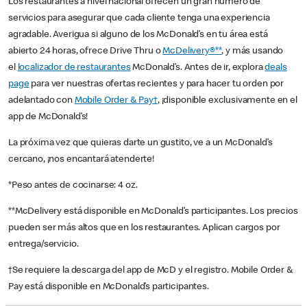
Los restaurantes a nivel nacional ofrecen un gran número de
servicios para asegurar que cada cliente tenga una experiencia
agradable. Averigua si alguno de los McDonald’s en tu área está
abierto 24 horas, ofrece Drive Thru o
McDelivery®**
, y más usando
el
localizador de restaurantes
McDonald’s. Antes de ir, explora
deals
page
para ver nuestras ofertas recientes y para hacer tu orden por
adelantado con
Mobile Order & Pay†
, ¡disponible exclusivamente en el
app de McDonald’s!
La próxima vez que quieras darte un gustito, ve a un McDonald’s
cercano, ¡nos encantará atenderte!
*Peso antes de cocinarse: 4 oz.
**McDelivery está disponible en McDonald’s participantes. Los precios
pueden ser más altos que en los restaurantes. Aplican cargos por
entrega/servicio.
†Se requiere la descarga del app de McD y el registro. Mobile Order &
Pay está disponible en McDonald’s participantes.