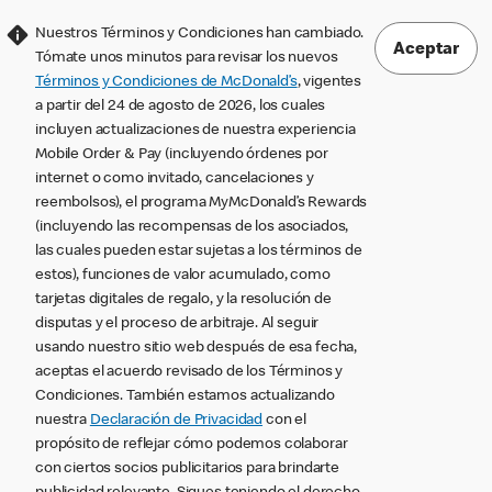
Nuestros Términos y Condiciones han cambiado.
Aceptar
Tómate unos minutos para revisar los nuevos
Términos y Condiciones de McDonald’s
, vigentes
a partir del 24 de agosto de 2026, los cuales
incluyen actualizaciones de nuestra experiencia
Mobile Order & Pay (incluyendo órdenes por
internet o como invitado, cancelaciones y
reembolsos), el programa MyMcDonald’s Rewards
(incluyendo las recompensas de los asociados,
las cuales pueden estar sujetas a los términos de
estos), funciones de valor acumulado, como
tarjetas digitales de regalo, y la resolución de
disputas y el proceso de arbitraje. Al seguir
usando nuestro sitio web después de esa fecha,
aceptas el acuerdo revisado de los Términos y
Condiciones. También estamos actualizando
nuestra
Declaración de Privacidad
con el
propósito de reflejar cómo podemos colaborar
con ciertos socios publicitarios para brindarte