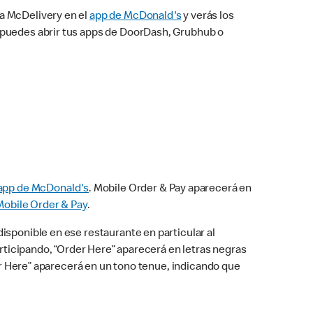
na McDelivery en el
app de McDonald's
y verás los
n puedes abrir tus apps de DoorDash, Grubhub o
app de McDonald's
. Mobile Order & Pay aparecerá en
Mobile Order & Pay
.
isponible en ese restaurante en particular al
articipando, “Order Here” aparecerá en letras negras
der Here” aparecerá en un tono tenue, indicando que