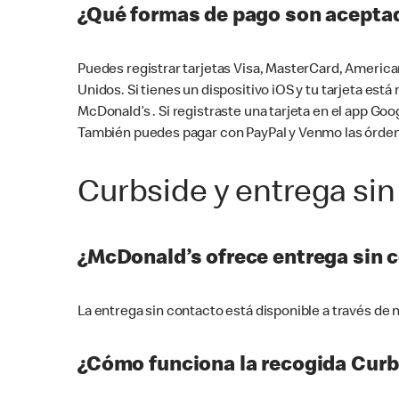
¿Qué formas de pago son aceptad
Puedes registrar tarjetas Visa, MasterCard, America
Unidos. Si tienes un dispositivo iOS y tu tarjeta es
McDonald’s . Si registraste una tarjeta en el app 
También puedes pagar con PayPal y Venmo las órden
Curbside y entrega sin
¿McDonald’s ofrece entrega sin 
La entrega sin contacto está disponible a través d
¿Cómo funciona la recogida Curb