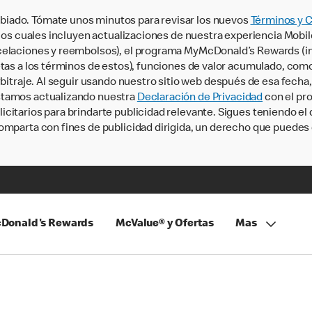
iado. Tómate unos minutos para revisar los nuevos
Términos y 
, los cuales incluyen actualizaciones de nuestra experiencia Mobi
ncelaciones y reembolsos), el programa MyMcDonald’s Rewards (
tas a los términos de estos), funciones de valor acumulado, como 
rbitraje. Al seguir usando nuestro sitio web después de esa fecha
stamos actualizando nuestra
Declaración de Privacidad
con el pro
citarios para brindarte publicidad relevante. Sigues teniendo el
omparta con fines de publicidad dirigida, un derecho que puedes 
Donald's Rewards
McValue® y Ofertas
Mas