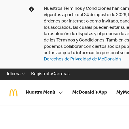
Nuestros Términos y Condiciones han camb
vigentes a partir del 24 de agosto de 2026
órdenes por internet o como invitado, ca
los asociados, las cuales pueden estar suje
la resolución de disputas y el proceso de a
de los Términos y Condiciones. También e
podemos colaborar con ciertos socios publi
autorizar que tu información personal se c
Derechos de Privacidad de McDonald’s.
Idioma
Regístrate
Carreras
Nuestro Menú
McDonald's App
MyMc