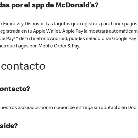
as por el app de McDonald’s?
n Express y Discover. Las tarjetas que registres para hacer pago
tá registrada en tu Apple Wallet, Apple Pay la mostrará automáti
Google Pay™ de tu teléfono Android, puedes seleccionar Google P
es que hagas con Mobile Order & Pay.
 contacto
contacto?
e nuestros asociados como opción de entrega sin contacto en Doo
side?