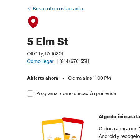
Busca otro restaurante
5 Elm St
Oil City, PA 16301
Cómo llegar
(814) 676-5511
Abierto ahora
•
Cierra a las 11:00 PM
Programar como ubicación preferida
Algo delicioso al
Ordena ahora con M
Android y recógelo