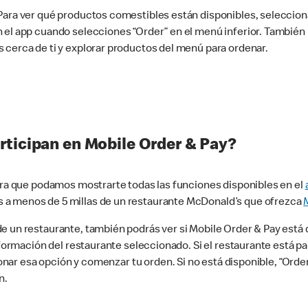
 Para ver qué productos comestibles están disponibles, seleccio
n el app cuando selecciones “Order” en el menú inferior. Tambié
 cerca de ti y explorar productos del menú para ordenar.
rticipan en Mobile Order & Pay?
para que podamos mostrarte todas las funciones disponibles en el
 a menos de 5 millas de un restaurante McDonald’s que ofrezca
 un restaurante, también podrás ver si Mobile Order & Pay está d
información del restaurante seleccionado. Si el restaurante está p
ccionar esa opción y comenzar tu orden. Si no está disponible, “Or
n.