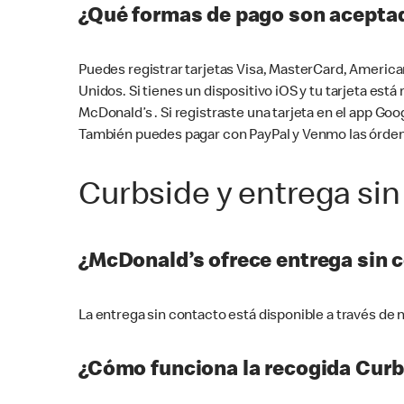
¿Qué formas de pago son aceptad
Puedes registrar tarjetas Visa, MasterCard, America
Unidos. Si tienes un dispositivo iOS y tu tarjeta es
McDonald’s . Si registraste una tarjeta en el app 
También puedes pagar con PayPal y Venmo las órden
Curbside y entrega sin
¿McDonald’s ofrece entrega sin 
La entrega sin contacto está disponible a través d
¿Cómo funciona la recogida Curb