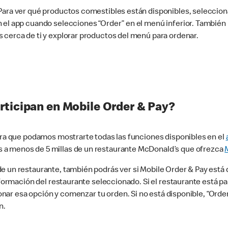
 Para ver qué productos comestibles están disponibles, seleccio
n el app cuando selecciones “Order” en el menú inferior. Tambié
 cerca de ti y explorar productos del menú para ordenar.
rticipan en Mobile Order & Pay?
para que podamos mostrarte todas las funciones disponibles en el
 a menos de 5 millas de un restaurante McDonald’s que ofrezca
 un restaurante, también podrás ver si Mobile Order & Pay está d
información del restaurante seleccionado. Si el restaurante está p
ccionar esa opción y comenzar tu orden. Si no está disponible, “Or
n.