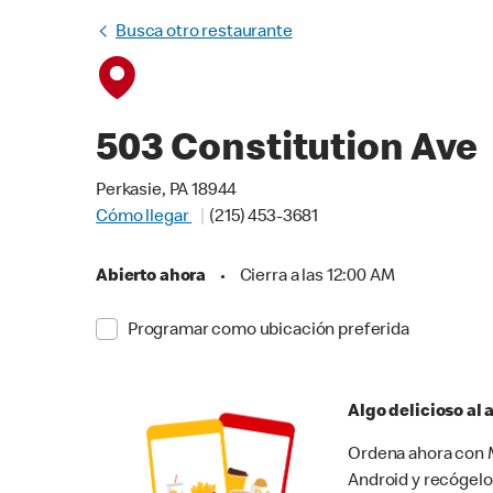
Busca otro restaurante
503 Constitution Ave
Perkasie, PA 18944
Cómo llegar
(215) 453-3681
Abierto ahora
•
Cierra a las 12:00 AM
Programar como ubicación preferida
Algo delicioso al
Ordena ahora con M
Android y recógelo