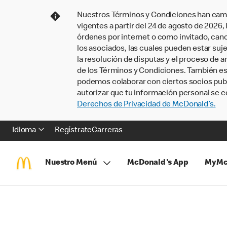
Nuestros Términos y Condiciones han camb
vigentes a partir del 24 de agosto de 2026
órdenes por internet o como invitado, ca
los asociados, las cuales pueden estar suje
la resolución de disputas y el proceso de a
de los Términos y Condiciones. También e
podemos colaborar con ciertos socios publi
autorizar que tu información personal se c
Derechos de Privacidad de McDonald’s.
Idioma
Regístrate
Carreras
Nuestro Menú
McDonald's App
MyMc