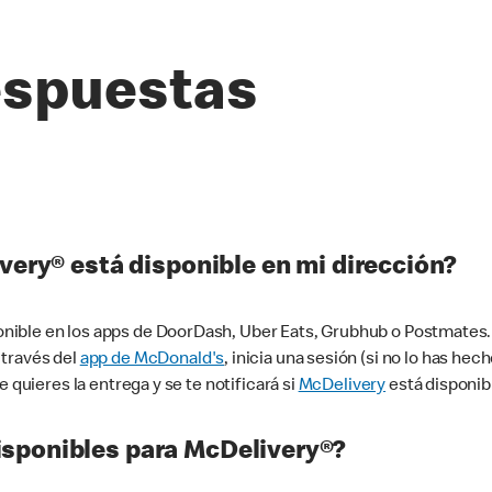
espuestas
very® está disponible en mi dirección?
ible en los apps de DoorDash, Uber Eats, Grubhub o Postmates. 
 través del
app de McDonald's
, inicia una sesión (si no lo has he
 quieres la entrega y se te notificará si
McDelivery
está disponib
sponibles para McDelivery®?