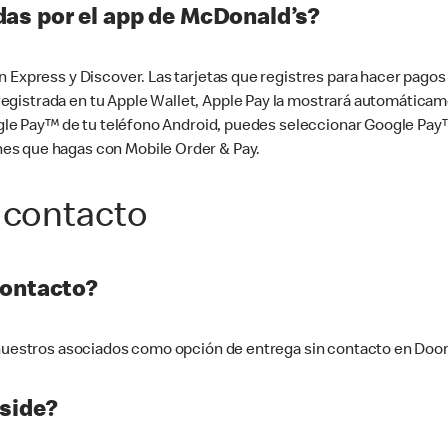
as por el app de McDonald’s?
n Express y Discover. Las tarjetas que registres para hacer pago
tá registrada en tu Apple Wallet, Apple Pay la mostrará automáti
Google Pay™ de tu teléfono Android, puedes seleccionar Google P
es que hagas con Mobile Order & Pay.
 contacto
contacto?
e nuestros asociados como opción de entrega sin contacto en Doo
side?