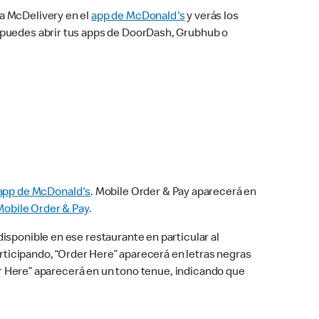
na McDelivery en el
app de McDonald's
y verás los
n puedes abrir tus apps de DoorDash, Grubhub o
app de McDonald's
. Mobile Order & Pay aparecerá en
Mobile Order & Pay
.
isponible en ese restaurante en particular al
articipando, “Order Here” aparecerá en letras negras
der Here” aparecerá en un tono tenue, indicando que