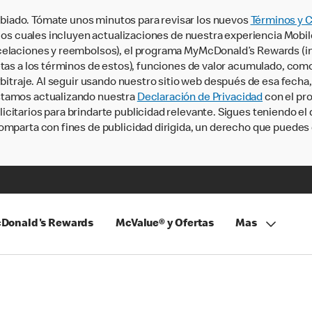
iado. Tómate unos minutos para revisar los nuevos
Términos y 
, los cuales incluyen actualizaciones de nuestra experiencia Mobi
ncelaciones y reembolsos), el programa MyMcDonald’s Rewards (
tas a los términos de estos), funciones de valor acumulado, como 
rbitraje. Al seguir usando nuestro sitio web después de esa fecha
stamos actualizando nuestra
Declaración de Privacidad
con el pro
citarios para brindarte publicidad relevante. Sigues teniendo el
omparta con fines de publicidad dirigida, un derecho que puedes 
Donald's Rewards
McValue® y Ofertas
Mas