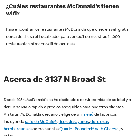
¿Cuáles restaurantes McDonald’s tienen
wifi?
Para encontrar los restaurantes McDonald’s que ofrecen wifi gratis
cerca de ti, usa el Localizador para ver cuál de nuestras 14,000
restaurantes ofrecen wifi de cortesía.
Acerca de 3137 N Broad St
Desde 1954, McDonald’s se ha dedicado a servir comida de calidad y a
dar un servicio rápido a precios asequibles para nuestros clientes.
Visita un McDonald’s cercano y elige de un
menú
de favoritos,
incluyendo
café de McCafé®
,
ricos desayunos
,
deliciosas
hamburguesas
como nuestra
Quarter Pounder®* with Cheese
, ¡y