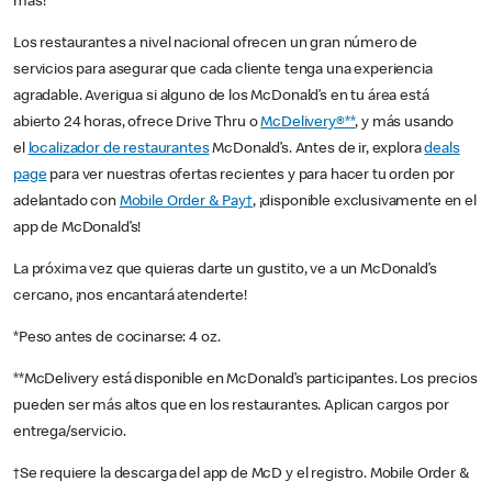
más!
Los restaurantes a nivel nacional ofrecen un gran número de
servicios para asegurar que cada cliente tenga una experiencia
agradable. Averigua si alguno de los McDonald’s en tu área está
abierto 24 horas, ofrece Drive Thru o
McDelivery®**
, y más usando
el
localizador de restaurantes
McDonald’s. Antes de ir, explora
deals
page
para ver nuestras ofertas recientes y para hacer tu orden por
adelantado con
Mobile Order & Pay†
, ¡disponible exclusivamente en el
app de McDonald’s!
La próxima vez que quieras darte un gustito, ve a un McDonald’s
cercano, ¡nos encantará atenderte!
*Peso antes de cocinarse: 4 oz.
**McDelivery está disponible en McDonald’s participantes. Los precios
pueden ser más altos que en los restaurantes. Aplican cargos por
entrega/servicio.
†Se requiere la descarga del app de McD y el registro. Mobile Order &