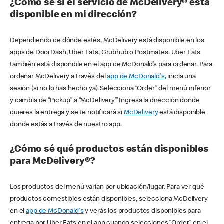
¿Cómo sé si el servicio de McDelivery® está
disponible en mi dirección?
Dependiendo de dónde estés, McDelivery está disponible en los
apps de DoorDash, Uber Eats, Grubhub o Postmates. Uber Eats
también está disponible en el app de McDonald’s para ordenar. Para
ordenar McDelivery a través del
app de McDonald's
, inicia una
sesión (si no lo has hecho ya). Selecciona “Order” del menú inferior
y cambia de “Pickup” a “McDelivery’” Ingresa la dirección donde
quieres la entrega y se te notificará si
McDelivery
está disponible
donde estás a través de nuestro app.
¿Cómo sé qué productos están disponibles
para McDelivery®?
Los productos del menú varían por ubicación/lugar. Para ver qué
productos comestibles están disponibles, selecciona McDelivery
en el
app de McDonald's
y verás los productos disponibles para
entrega por Uber Eats en el app cuando selecciones “Order” en el