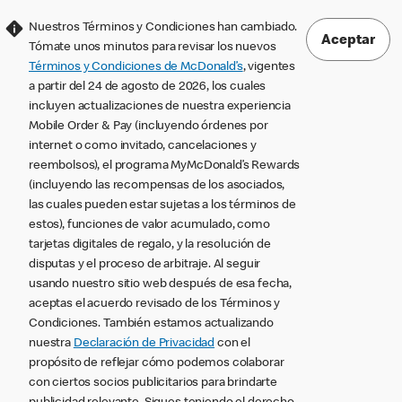
Nuestros Términos y Condiciones han cambiado.
Aceptar
Tómate unos minutos para revisar los nuevos
Términos y Condiciones de McDonald’s
, vigentes
a partir del 24 de agosto de 2026, los cuales
incluyen actualizaciones de nuestra experiencia
Mobile Order & Pay (incluyendo órdenes por
internet o como invitado, cancelaciones y
reembolsos), el programa MyMcDonald’s Rewards
(incluyendo las recompensas de los asociados,
las cuales pueden estar sujetas a los términos de
estos), funciones de valor acumulado, como
tarjetas digitales de regalo, y la resolución de
disputas y el proceso de arbitraje. Al seguir
usando nuestro sitio web después de esa fecha,
aceptas el acuerdo revisado de los Términos y
Condiciones. También estamos actualizando
nuestra
Declaración de Privacidad
con el
propósito de reflejar cómo podemos colaborar
con ciertos socios publicitarios para brindarte