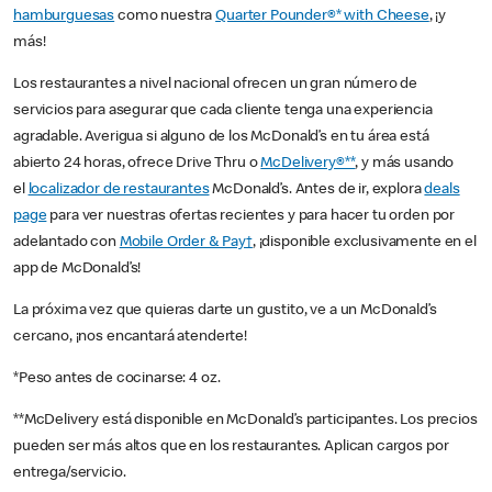
hamburguesas
como nuestra
Quarter Pounder®* with Cheese
, ¡y
más!
Los restaurantes a nivel nacional ofrecen un gran número de
servicios para asegurar que cada cliente tenga una experiencia
agradable. Averigua si alguno de los McDonald’s en tu área está
abierto 24 horas, ofrece Drive Thru o
McDelivery®**
, y más usando
el
localizador de restaurantes
McDonald’s. Antes de ir, explora
deals
page
para ver nuestras ofertas recientes y para hacer tu orden por
adelantado con
Mobile Order & Pay†
, ¡disponible exclusivamente en el
app de McDonald’s!
La próxima vez que quieras darte un gustito, ve a un McDonald’s
cercano, ¡nos encantará atenderte!
*Peso antes de cocinarse: 4 oz.
**McDelivery está disponible en McDonald’s participantes. Los precios
pueden ser más altos que en los restaurantes. Aplican cargos por
entrega/servicio.