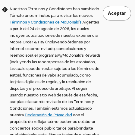
Nuestros Términos y Condiciones han cambiado.
Aceptar
Tómate unos minutos para revisar los nuevos
Términos y Condiciones de McDonald’s
, vigentes
a partir del 24 de agosto de 2026, los cuales
incluyen actualizaciones de nuestra experiencia
Mobile Order & Pay (incluyendo órdenes por
internet o como invitado, cancelaciones y
reembolsos), el programa MyMcDonald’s Rewards
(incluyendo las recompensas de los asociados,
las cuales pueden estar sujetas a los términos de
estos), funciones de valor acumulado, como
tarjetas digitales de regalo, y la resolución de
disputas y el proceso de arbitraje. Al seguir
usando nuestro sitio web después de esa fecha,
aceptas el acuerdo revisado de los Términos y
Condiciones. También estamos actualizando
nuestra
Declaración de Privacidad
con el
propósito de reflejar cómo podemos colaborar
con ciertos socios publicitarios para brindarte