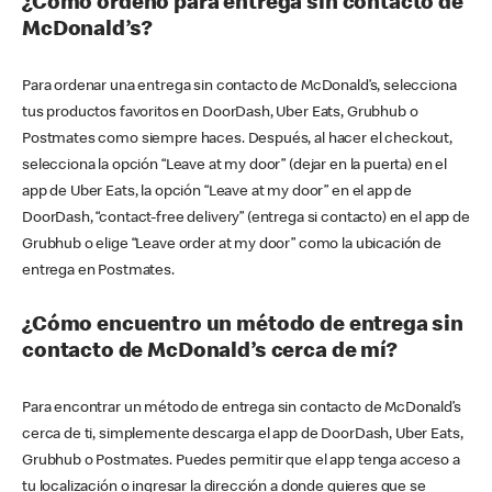
¿Cómo ordeno para entrega sin contacto de
McDonald’s?
Para ordenar una entrega sin contacto de McDonald’s, selecciona
tus productos favoritos en DoorDash, Uber Eats, Grubhub o
Postmates como siempre haces. Después, al hacer el checkout,
selecciona la opción “Leave at my door” (dejar en la puerta) en el
app de Uber Eats, la opción “Leave at my door” en el app de
DoorDash, “contact-free delivery” (entrega si contacto) en el app de
Grubhub o elige “Leave order at my door” como la ubicación de
entrega en Postmates.
¿Cómo encuentro un método de entrega sin
contacto de McDonald’s cerca de mí?
Para encontrar un método de entrega sin contacto de McDonald’s
cerca de ti, simplemente descarga el app de DoorDash, Uber Eats,
Grubhub o Postmates. Puedes permitir que el app tenga acceso a
tu localización o ingresar la dirección a donde quieres que se