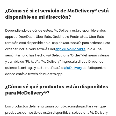
¿Cómo sé si el servicio de McDelivery® está
disponible en mi dirección?
Dependiendo de dónde estés, McDelivery está disponible en los
apps de DoorDash, Uber Eats, Grubhub o Postmates. Uber Eats
también está disponible en el app de McDonald’s para ordenar. Para
ordenar McDelivery a través del
app de McDonald's
, inicia una
sesión (si no lo has hecho ya). Selecciona “Order” del menú inferior
y cambia de “Pickup” a “McDelivery’” Ingresa la dirección donde
quieres la entrega y se te notificará si
McDelivery
está disponible
donde estás a través de nuestro app.
¿Cómo sé qué productos están disponibles
para McDelivery®?
Los productos del menú varían por ubicación/lugar. Para ver qué
productos comestibles están disponibles, selecciona McDelivery