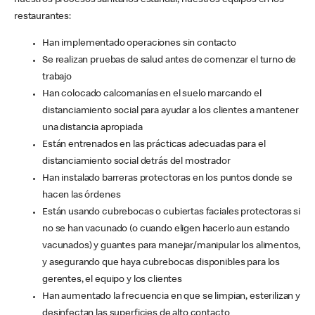
nuestros procesos sanitarios estándar, nuestros equipos en los
restaurantes:
Han implementado operaciones sin contacto
Se realizan pruebas de salud antes de comenzar el turno de
trabajo
Han colocado calcomanías en el suelo marcando el
distanciamiento social para ayudar a los clientes a mantener
una distancia apropiada
Están entrenados en las prácticas adecuadas para el
distanciamiento social detrás del mostrador
Han instalado barreras protectoras en los puntos donde se
hacen las órdenes
Están usando cubrebocas o cubiertas faciales protectoras si
no se han vacunado (o cuando eligen hacerlo aun estando
vacunados) y guantes para manejar/manipular los alimentos,
y asegurando que haya cubrebocas disponibles para los
gerentes, el equipo y los clientes
Han aumentado la frecuencia en que se limpian, esterilizan y
desinfectan las superficies de alto contacto