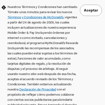
Nuestros Términos y Condiciones han cambiado.
Aceptar
Tómate unos minutos para revisar los nuevos
Términos y Condiciones de McDonald’s
, vigentes
a partir del 24 de agosto de 2026, los cuales
incluyen actualizaciones de nuestra experiencia
Mobile Order & Pay (incluyendo órdenes por
internet o como invitado, cancelaciones y
reembolsos), el programa MyMcDonald’s Rewards
(incluyendo las recompensas de los asociados,
las cuales pueden estar sujetas a los términos de
estos), funciones de valor acumulado, como
tarjetas digitales de regalo, y la resolución de
disputas y el proceso de arbitraje. Al seguir
usando nuestro sitio web después de esa fecha,
aceptas el acuerdo revisado de los Términos y
Condiciones. También estamos actualizando
nuestra
Declaración de Privacidad
con el
propósito de reflejar cómo podemos colaborar
con ciertos socios publicitarios para brindarte