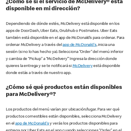
¿Cómo sé si el servicio de McDelivery® está
disponible en mi dirección?
Dependiendo de dónde estés, McDelivery está disponible en los
apps de DoorDash, Uber Eats, Grubhub o Postmates. Uber Eats
también está disponible en el app de McDonald’s para ordenar. Para
ordenar McDelivery a través del
app de McDonald's
, inicia una
sesión (si no lo has hecho ya). Selecciona “Order” del menú inferior
y cambia de “Pickup” a “McDelivery’” Ingresa la dirección donde
quieres la entrega y se te notificará si
McDelivery
está disponible
donde estás a través de nuestro app.
¿Cómo sé qué productos están disponibles
para McDelivery®?
Los productos del menú varían por ubicación/lugar. Para ver qué
productos comestibles están disponibles, selecciona McDelivery
en el
app de McDonald's
y verás los productos disponibles para
entrega por Uber Eats en el app cuando selecciones “Order” en el