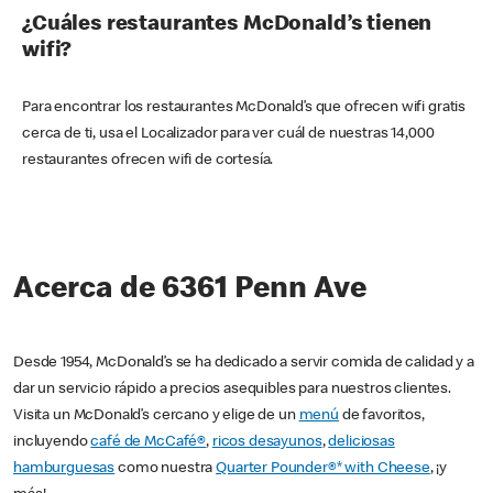
¿Cuáles restaurantes McDonald’s tienen
wifi?
Para encontrar los restaurantes McDonald’s que ofrecen wifi gratis
cerca de ti, usa el Localizador para ver cuál de nuestras 14,000
restaurantes ofrecen wifi de cortesía.
Acerca de 6361 Penn Ave
Desde 1954, McDonald’s se ha dedicado a servir comida de calidad y a
dar un servicio rápido a precios asequibles para nuestros clientes.
Visita un McDonald’s cercano y elige de un
menú
de favoritos,
incluyendo
café de McCafé®
,
ricos desayunos
,
deliciosas
hamburguesas
como nuestra
Quarter Pounder®* with Cheese
, ¡y