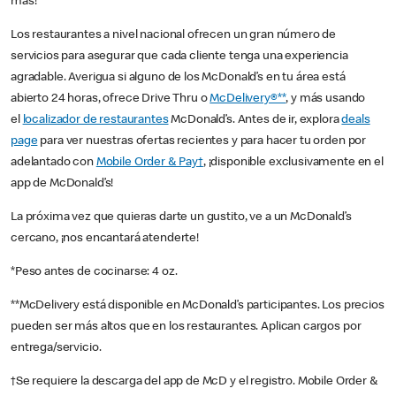
más!
Los restaurantes a nivel nacional ofrecen un gran número de
servicios para asegurar que cada cliente tenga una experiencia
agradable. Averigua si alguno de los McDonald’s en tu área está
abierto 24 horas, ofrece Drive Thru o
McDelivery®**
, y más usando
el
localizador de restaurantes
McDonald’s. Antes de ir, explora
deals
page
para ver nuestras ofertas recientes y para hacer tu orden por
adelantado con
Mobile Order & Pay†
, ¡disponible exclusivamente en el
app de McDonald’s!
La próxima vez que quieras darte un gustito, ve a un McDonald’s
cercano, ¡nos encantará atenderte!
*Peso antes de cocinarse: 4 oz.
**McDelivery está disponible en McDonald’s participantes. Los precios
pueden ser más altos que en los restaurantes. Aplican cargos por
entrega/servicio.
†Se requiere la descarga del app de McD y el registro. Mobile Order &