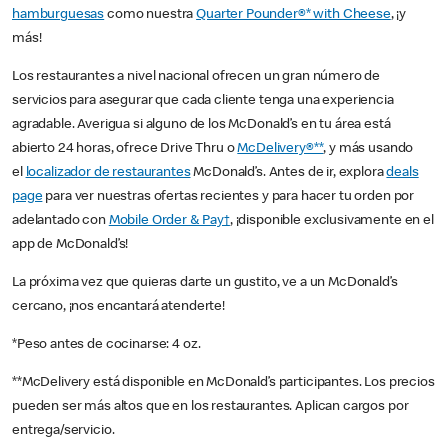
hamburguesas
como nuestra
Quarter Pounder®* with Cheese
, ¡y
más!
Los restaurantes a nivel nacional ofrecen un gran número de
servicios para asegurar que cada cliente tenga una experiencia
agradable. Averigua si alguno de los McDonald’s en tu área está
abierto 24 horas, ofrece Drive Thru o
McDelivery®**
, y más usando
el
localizador de restaurantes
McDonald’s. Antes de ir, explora
deals
page
para ver nuestras ofertas recientes y para hacer tu orden por
adelantado con
Mobile Order & Pay†
, ¡disponible exclusivamente en el
app de McDonald’s!
La próxima vez que quieras darte un gustito, ve a un McDonald’s
cercano, ¡nos encantará atenderte!
*Peso antes de cocinarse: 4 oz.
**McDelivery está disponible en McDonald’s participantes. Los precios
pueden ser más altos que en los restaurantes. Aplican cargos por
entrega/servicio.