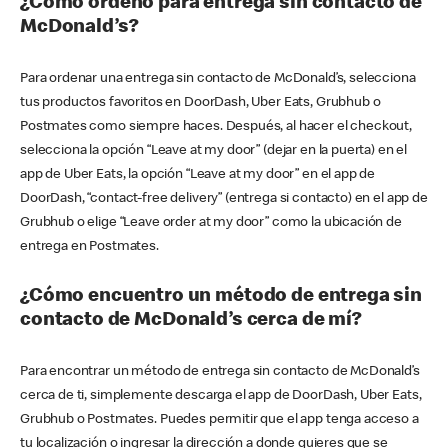
¿Cómo ordeno para entrega sin contacto de
McDonald’s?
Para ordenar una entrega sin contacto de McDonald’s, selecciona
tus productos favoritos en DoorDash, Uber Eats, Grubhub o
Postmates como siempre haces. Después, al hacer el checkout,
selecciona la opción “Leave at my door” (dejar en la puerta) en el
app de Uber Eats, la opción “Leave at my door” en el app de
DoorDash, “contact-free delivery” (entrega si contacto) en el app de
Grubhub o elige “Leave order at my door” como la ubicación de
entrega en Postmates.
¿Cómo encuentro un método de entrega sin
contacto de McDonald’s cerca de mí?
Para encontrar un método de entrega sin contacto de McDonald’s
cerca de ti, simplemente descarga el app de DoorDash, Uber Eats,
Grubhub o Postmates. Puedes permitir que el app tenga acceso a
tu localización o ingresar la dirección a donde quieres que se