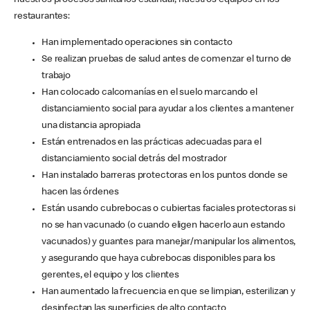
nuestros procesos sanitarios estándar, nuestros equipos en los
restaurantes:
Han implementado operaciones sin contacto
Se realizan pruebas de salud antes de comenzar el turno de
trabajo
Han colocado calcomanías en el suelo marcando el
distanciamiento social para ayudar a los clientes a mantener
una distancia apropiada
Están entrenados en las prácticas adecuadas para el
distanciamiento social detrás del mostrador
Han instalado barreras protectoras en los puntos donde se
hacen las órdenes
Están usando cubrebocas o cubiertas faciales protectoras si
no se han vacunado (o cuando eligen hacerlo aun estando
vacunados) y guantes para manejar/manipular los alimentos,
y asegurando que haya cubrebocas disponibles para los
gerentes, el equipo y los clientes
Han aumentado la frecuencia en que se limpian, esterilizan y
desinfectan las superficies de alto contacto