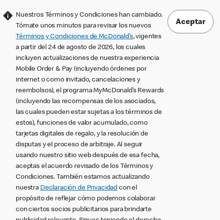
Nuestros Términos y Condiciones han cambiado.
Aceptar
Tómate unos minutos para revisar los nuevos
Términos y Condiciones de McDonald’s
, vigentes
a partir del 24 de agosto de 2026, los cuales
incluyen actualizaciones de nuestra experiencia
Mobile Order & Pay (incluyendo órdenes por
internet o como invitado, cancelaciones y
reembolsos), el programa MyMcDonald’s Rewards
(incluyendo las recompensas de los asociados,
las cuales pueden estar sujetas a los términos de
estos), funciones de valor acumulado, como
tarjetas digitales de regalo, y la resolución de
disputas y el proceso de arbitraje. Al seguir
usando nuestro sitio web después de esa fecha,
aceptas el acuerdo revisado de los Términos y
Condiciones. También estamos actualizando
nuestra
Declaración de Privacidad
con el
propósito de reflejar cómo podemos colaborar
con ciertos socios publicitarios para brindarte