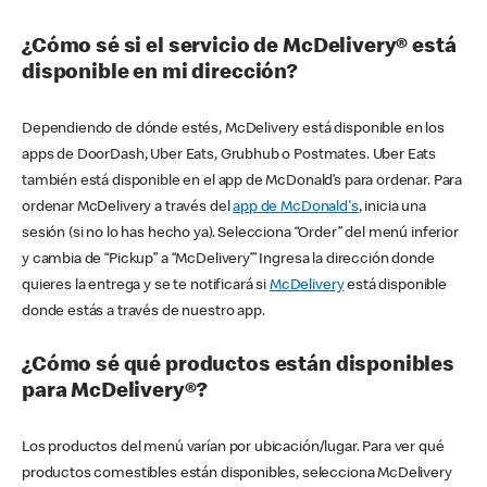
¿Cómo sé si el servicio de McDelivery® está
disponible en mi dirección?
Dependiendo de dónde estés, McDelivery está disponible en los
apps de DoorDash, Uber Eats, Grubhub o Postmates. Uber Eats
también está disponible en el app de McDonald’s para ordenar. Para
ordenar McDelivery a través del
app de McDonald's
, inicia una
sesión (si no lo has hecho ya). Selecciona “Order” del menú inferior
y cambia de “Pickup” a “McDelivery’” Ingresa la dirección donde
quieres la entrega y se te notificará si
McDelivery
está disponible
donde estás a través de nuestro app.
¿Cómo sé qué productos están disponibles
para McDelivery®?
Los productos del menú varían por ubicación/lugar. Para ver qué
productos comestibles están disponibles, selecciona McDelivery