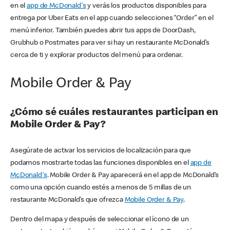
en el
app de McDonald's
y verás los productos disponibles para
entrega por Uber Eats en el app cuando selecciones “Order” en el
menú inferior. También puedes abrir tus apps de DoorDash,
Grubhub o Postmates para ver si hay un restaurante McDonald’s
cerca de ti y explorar productos del menú para ordenar.
Mobile Order & Pay
¿Cómo sé cuáles restaurantes participan en
Mobile Order & Pay?
Asegúrate de activar los servicios de localización para que
podamos mostrarte todas las funciones disponibles en el
app de
McDonald's
. Mobile Order & Pay aparecerá en el app de McDonald’s
como una opción cuando estés a menos de 5 millas de un
restaurante McDonald’s que ofrezca
Mobile Order & Pay
.
Dentro del mapa y después de seleccionar el ícono de un