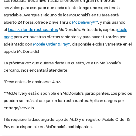
Los restaurantes a nivel nacional ofrecen un gran número de
servicios para asegurar que cada cliente tenga una experiencia
agradable. Averigua si alguno de los McDonald’s en tu área está
abierto 24 horas, ofrece Drive Thru o
McDelivery®**
, y más usando
el
localizador de restaurantes
McDonald’s. Antes de ir, explora
deals
page
para ver nuestras ofertas recientes y para hacer tu orden por
adelantado con
Mobile Order & Pay†
, ¡disponible exclusivamente en el
app de McDonald’s!
La próxima vez que quieras darte un gustito, ve a un McDonald’s
cercano, ¡nos encantará atenderte!
*Peso antes de cocinarse: 4 oz.
**McDelivery está disponible en McDonald’s participantes. Los precios
pueden ser más altos que en los restaurantes. Aplican cargos por
entrega/servicio.
†Se requiere la descarga del app de McD y el registro. Mobile Order &
Pay está disponible en McDonald’s participantes.