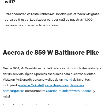
wifi?
Para encontrar los restaurantes McDonald’s que ofrecen wifi gratis
cerca de ti, usa el Localizador para ver cuál de nuestras 14,000
restaurantes ofrecen wifi de cortesía.
Acerca de 859 W Baltimore Pike
Desde 1954, McDonald’s se ha dedicado a servir comida de calidad y a
dar un servicio rápido a precios asequibles para nuestros clientes.
Visita un McDonald’s cercano y elige de un
menú
de favoritos,
incluyendo
café de McCafé®
,
ricos desayunos
,
deliciosas
hamburguesas
como nuestra
Quarter Pounder®* with Cheese
, ¡y
más!