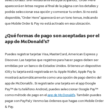
seleccionado. Si el restaurante está participando, “Order Here”
aparecerá en letras negras al final de la página con los detalles y
podrás seleccionar esa opción y comenzar tu orden. Si no está
disponible, “Order Here” aparecerá en un tono tenue, indicando
que Mobile Order & Pay no está activado en esa ubicación.
¿Qué formas de pago son aceptadas por el
app de McDonald’s?
Puedes registrar tarjetas Visa, MasterCard, American Express y
Discover. Las tarjetas que registres para hacer pagos deben ser
emitidas por un banco de Estados Unidos. Si tienes un dispositivo
iOS y tu tarjeta está registrada en tu Apple Wallet, Apple Pay la
mostrará automáticamente como una opción de pago dentro del
app de McDonald’s . Si registraste una tarjeta en el app Google
Pay™ de tu teléfono Android, puedes seleccionar Google Pay™
como método de pago en el
app de McDonald’s
. También puedes
pagar con PayPal y Venmo las órdenes que hagas con Mobile Order
& Pay.