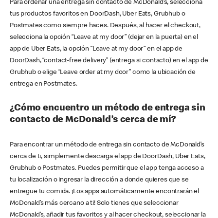
Para ordenar una entrega sin contacto de McDonald’s, selecciona
tus productos favoritos en DoorDash, Uber Eats, Grubhub o
Postmates como siempre haces. Después, al hacer el checkout,
selecciona la opción “Leave at my door” (dejar en la puerta) en el
app de Uber Eats, la opción “Leave at my door” en el app de
DoorDash, “contact-free delivery” (entrega si contacto) en el app de
Grubhub o elige “Leave order at my door” como la ubicación de
entrega en Postmates.
¿Cómo encuentro un método de entrega sin
contacto de McDonald’s cerca de mí?
Para encontrar un método de entrega sin contacto de McDonald’s
cerca de ti, simplemente descarga el app de DoorDash, Uber Eats,
Grubhub o Postmates. Puedes permitir que el app tenga acceso a
tu localización o ingresar la dirección a donde quieres que se
entregue tu comida. ¡Los apps automáticamente encontrarán el
McDonald’s más cercano a ti! Solo tienes que seleccionar
McDonald’s, añadir tus favoritos y al hacer checkout, seleccionar la