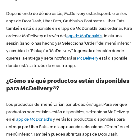
Dependiendo de dónde estés, McDelivery está disponible en los
apps de DoorDash, Uber Eats, Grubhub o Postmates. Uber Eats
también está disponible en el app de McDonald’s para ordenar. Para
ordenar McDelivery a través del
app de McDonald's
, inicia una
sesión (si no lo has hecho ya). Selecciona “Order” del menú inferior
y cambia de “Pickup” a “McDelivery’” Ingresa la dirección donde
quieres la entrega y se te notificará si
McDelivery
está disponible
donde estás a través de nuestro app.
¿Cómo sé qué productos están disponibles
para McDelivery®?
Los productos del menú varían por ubicación/lugar. Para ver qué
productos comestibles están disponibles, selecciona McDelivery
en el
app de McDonald's
y verás los productos disponibles para
entrega por Uber Eats en el app cuando selecciones “Order” en el
menú inferior. También puedes abrir tus apps de DoorDash,