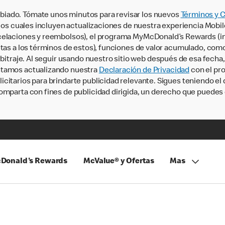
iado. Tómate unos minutos para revisar los nuevos
Términos y 
, los cuales incluyen actualizaciones de nuestra experiencia Mobi
ncelaciones y reembolsos), el programa MyMcDonald’s Rewards (
tas a los términos de estos), funciones de valor acumulado, como 
rbitraje. Al seguir usando nuestro sitio web después de esa fecha
stamos actualizando nuestra
Declaración de Privacidad
con el pro
citarios para brindarte publicidad relevante. Sigues teniendo el
omparta con fines de publicidad dirigida, un derecho que puedes 
Donald's Rewards
McValue® y Ofertas
Mas