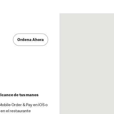
Ordena Ahora
 alcance de tus manos
obile Order & Pay en iOS o
 en el restaurante