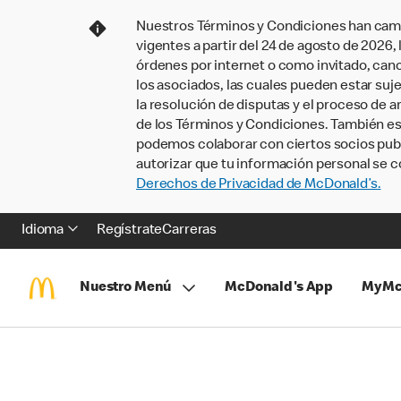
Nuestros Términos y Condiciones han camb
vigentes a partir del 24 de agosto de 2026
órdenes por internet o como invitado, ca
los asociados, las cuales pueden estar suje
la resolución de disputas y el proceso de a
de los Términos y Condiciones. También e
podemos colaborar con ciertos socios publi
autorizar que tu información personal se c
Derechos de Privacidad de McDonald’s.
Idioma
Regístrate
Carreras
Nuestro Menú
McDonald's App
MyMc