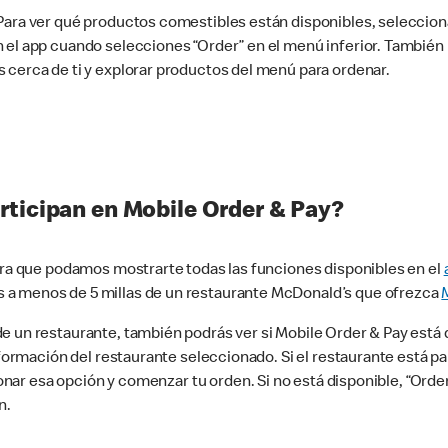
 Para ver qué productos comestibles están disponibles, seleccio
n el app cuando selecciones “Order” en el menú inferior. Tambié
 cerca de ti y explorar productos del menú para ordenar.
rticipan en Mobile Order & Pay?
para que podamos mostrarte todas las funciones disponibles en el
 a menos de 5 millas de un restaurante McDonald’s que ofrezca
 un restaurante, también podrás ver si Mobile Order & Pay está d
información del restaurante seleccionado. Si el restaurante está p
ccionar esa opción y comenzar tu orden. Si no está disponible, “Or
n.