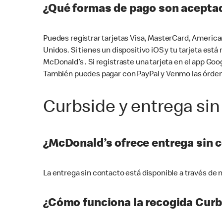
¿Qué formas de pago son aceptad
Puedes registrar tarjetas Visa, MasterCard, America
Unidos. Si tienes un dispositivo iOS y tu tarjeta es
McDonald’s . Si registraste una tarjeta en el app 
También puedes pagar con PayPal y Venmo las órden
Curbside y entrega sin
¿McDonald’s ofrece entrega sin 
La entrega sin contacto está disponible a través d
¿Cómo funciona la recogida Curb