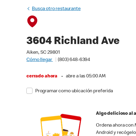
Busca otro restaurante
3604 Richland Ave
Aiken, SC 29801
Cómo llegar
(803) 648-6394
cerrado ahora
•
abre a las 05:00 AM
Programar como ubicación preferida
Algo delicioso al
Ordena ahora con M
Android y recógelo