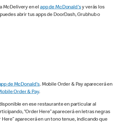
na McDelivery en el
app de McDonald's
y verás los
n puedes abrir tus apps de DoorDash, Grubhub o
app de McDonald's
. Mobile Order & Pay aparecerá en
Mobile Order & Pay
.
isponible en ese restaurante en particular al
articipando, “Order Here” aparecerá en letras negras
der Here” aparecerá en un tono tenue, indicando que