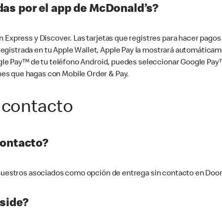
as por el app de McDonald’s?
n Express y Discover. Las tarjetas que registres para hacer pago
tá registrada en tu Apple Wallet, Apple Pay la mostrará automáti
Google Pay™ de tu teléfono Android, puedes seleccionar Google P
es que hagas con Mobile Order & Pay.
 contacto
contacto?
e nuestros asociados como opción de entrega sin contacto en Doo
side?