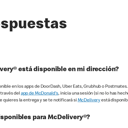
espuestas
very® está disponible en mi dirección?
ible en los apps de DoorDash, Uber Eats, Grubhub o Postmates. 
 través del
app de McDonald's
, inicia una sesión (si no lo has he
 quieres la entrega y se te notificará si
McDelivery
está disponib
sponibles para McDelivery®?