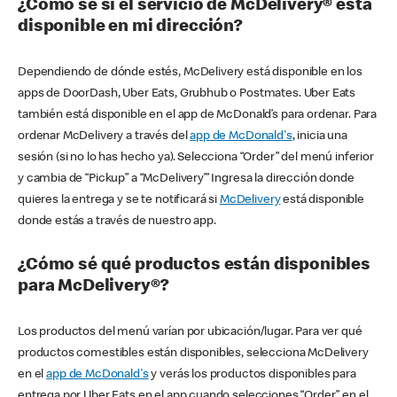
¿Cómo sé si el servicio de McDelivery® está
disponible en mi dirección?
Dependiendo de dónde estés, McDelivery está disponible en los
apps de DoorDash, Uber Eats, Grubhub o Postmates. Uber Eats
también está disponible en el app de McDonald’s para ordenar. Para
ordenar McDelivery a través del
app de McDonald's
, inicia una
sesión (si no lo has hecho ya). Selecciona “Order” del menú inferior
y cambia de “Pickup” a “McDelivery’” Ingresa la dirección donde
quieres la entrega y se te notificará si
McDelivery
está disponible
donde estás a través de nuestro app.
¿Cómo sé qué productos están disponibles
para McDelivery®?
Los productos del menú varían por ubicación/lugar. Para ver qué
productos comestibles están disponibles, selecciona McDelivery
en el
app de McDonald's
y verás los productos disponibles para
entrega por Uber Eats en el app cuando selecciones “Order” en el