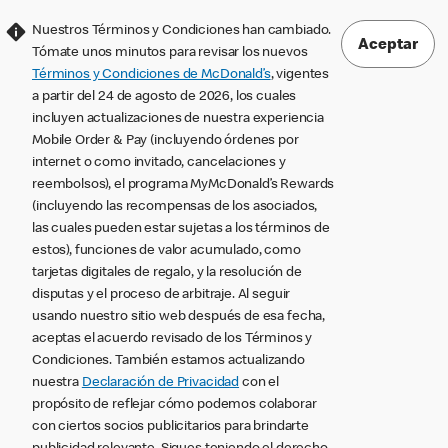
Nuestros Términos y Condiciones han cambiado.
Aceptar
Tómate unos minutos para revisar los nuevos
Términos y Condiciones de McDonald’s
, vigentes
a partir del 24 de agosto de 2026, los cuales
incluyen actualizaciones de nuestra experiencia
Mobile Order & Pay (incluyendo órdenes por
internet o como invitado, cancelaciones y
reembolsos), el programa MyMcDonald’s Rewards
(incluyendo las recompensas de los asociados,
las cuales pueden estar sujetas a los términos de
estos), funciones de valor acumulado, como
tarjetas digitales de regalo, y la resolución de
disputas y el proceso de arbitraje. Al seguir
usando nuestro sitio web después de esa fecha,
aceptas el acuerdo revisado de los Términos y
Condiciones. También estamos actualizando
nuestra
Declaración de Privacidad
con el
propósito de reflejar cómo podemos colaborar
con ciertos socios publicitarios para brindarte