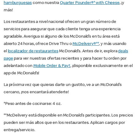
hamburguesas
como nuestra
Quarter Pounder®* with Cheese
, ¡y
más!
Los restaurantes a nivel nacional ofrecen un gran número de
servicios para asegurar que cada cliente tenga una experiencia
agradable. Averigua si alguno de los McDonald’s en tu área está
abierto 24 horas, ofrece Drive Thru o
McDelivery®**
, y más usando
el
localizador de restaurantes
McDonald’s. Antes de ir, explora
deals
page
para ver nuestras ofertas recientes y para hacer tu orden por
adelantado con
Mobile Order & Pay†
, ¡disponible exclusivamente en el
app de McDonald’s!
La próxima vez que quieras darte un gustito, ve a un McDonald’s
cercano, ¡nos encantará atenderte!
*Peso antes de cocinarse: 4 oz.
**McDelivery está disponible en McDonald’s participantes. Los precios
pueden ser más altos que en los restaurantes. Aplican cargos por
entrega/servicio.