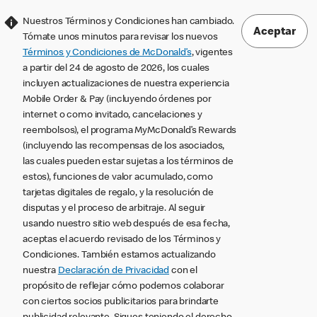
Nuestros Términos y Condiciones han cambiado.
Aceptar
Tómate unos minutos para revisar los nuevos
Términos y Condiciones de McDonald’s
, vigentes
a partir del 24 de agosto de 2026, los cuales
incluyen actualizaciones de nuestra experiencia
Mobile Order & Pay (incluyendo órdenes por
internet o como invitado, cancelaciones y
reembolsos), el programa MyMcDonald’s Rewards
(incluyendo las recompensas de los asociados,
las cuales pueden estar sujetas a los términos de
estos), funciones de valor acumulado, como
tarjetas digitales de regalo, y la resolución de
disputas y el proceso de arbitraje. Al seguir
usando nuestro sitio web después de esa fecha,
aceptas el acuerdo revisado de los Términos y
Condiciones. También estamos actualizando
nuestra
Declaración de Privacidad
con el
propósito de reflejar cómo podemos colaborar
con ciertos socios publicitarios para brindarte