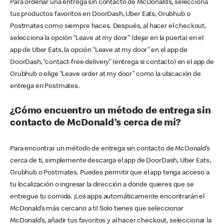
Para ordenar una entrega sin contacto de McDonald’s, selecciona
tus productos favoritos en DoorDash, Uber Eats, Grubhub o
Postmates como siempre haces. Después, al hacer el checkout,
selecciona la opción “Leave at my door” (dejar en la puerta) en el
app de Uber Eats, la opción “Leave at my door” en el app de
DoorDash, “contact-free delivery” (entrega si contacto) en el app de
Grubhub o elige “Leave order at my door” como la ubicación de
entrega en Postmates.
¿Cómo encuentro un método de entrega sin
contacto de McDonald’s cerca de mí?
Para encontrar un método de entrega sin contacto de McDonald’s
cerca de ti, simplemente descarga el app de DoorDash, Uber Eats,
Grubhub o Postmates. Puedes permitir que el app tenga acceso a
tu localización o ingresar la dirección a donde quieres que se
entregue tu comida. ¡Los apps automáticamente encontrarán el
McDonald’s más cercano a ti! Solo tienes que seleccionar
McDonald’s, añadir tus favoritos y al hacer checkout, seleccionar la