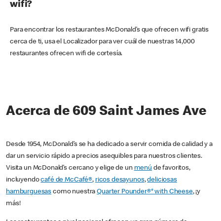
wifi?
Para encontrar los restaurantes McDonald’s que ofrecen wifi gratis
cerca de ti, usa el Localizador para ver cuál de nuestras 14,000
restaurantes ofrecen wifi de cortesía.
Acerca de 609 Saint James Ave
Desde 1954, McDonald’s se ha dedicado a servir comida de calidad y a
dar un servicio rápido a precios asequibles para nuestros clientes.
Visita un McDonald’s cercano y elige de un
menú
de favoritos,
incluyendo
café de McCafé®
,
ricos desayunos
,
deliciosas
hamburguesas
como nuestra
Quarter Pounder®* with Cheese
, ¡y
más!