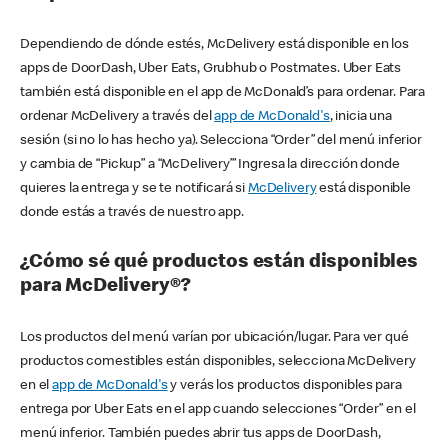
Dependiendo de dónde estés, McDelivery está disponible en los
apps de DoorDash, Uber Eats, Grubhub o Postmates. Uber Eats
también está disponible en el app de McDonald’s para ordenar. Para
ordenar McDelivery a través del
app de McDonald's
, inicia una
sesión (si no lo has hecho ya). Selecciona “Order” del menú inferior
y cambia de “Pickup” a “McDelivery’” Ingresa la dirección donde
quieres la entrega y se te notificará si
McDelivery
está disponible
donde estás a través de nuestro app.
¿Cómo sé qué productos están disponibles
para McDelivery®?
Los productos del menú varían por ubicación/lugar. Para ver qué
productos comestibles están disponibles, selecciona McDelivery
en el
app de McDonald's
y verás los productos disponibles para
entrega por Uber Eats en el app cuando selecciones “Order” en el
menú inferior. También puedes abrir tus apps de DoorDash,