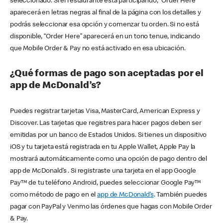
seleccionado. Si el restaurante está participando, “Order Here”
aparecerá en letras negras al final de la página con los detalles y
podrás seleccionar esa opción y comenzar tu orden. Si no está
disponible, “Order Here” aparecerá en un tono tenue, indicando
que Mobile Order & Pay no está activado en esa ubicación.
¿Qué formas de pago son aceptadas por el
app de McDonald’s?
Puedes registrar tarjetas Visa, MasterCard, American Express y
Discover. Las tarjetas que registres para hacer pagos deben ser
emitidas por un banco de Estados Unidos. Si tienes un dispositivo
iOS y tu tarjeta está registrada en tu Apple Wallet, Apple Pay la
mostrará automáticamente como una opción de pago dentro del
app de McDonald’s . Si registraste una tarjeta en el app Google
Pay™ de tu teléfono Android, puedes seleccionar Google Pay™
como método de pago en el
app de McDonald’s
. También puedes
pagar con PayPal y Venmo las órdenes que hagas con Mobile Order
& Pay.