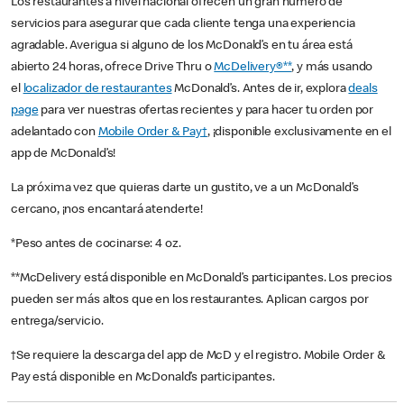
Los restaurantes a nivel nacional ofrecen un gran número de
servicios para asegurar que cada cliente tenga una experiencia
agradable. Averigua si alguno de los McDonald’s en tu área está
abierto 24 horas, ofrece Drive Thru o
McDelivery®**
, y más usando
el
localizador de restaurantes
McDonald’s. Antes de ir, explora
deals
page
para ver nuestras ofertas recientes y para hacer tu orden por
adelantado con
Mobile Order & Pay†
, ¡disponible exclusivamente en el
app de McDonald’s!
La próxima vez que quieras darte un gustito, ve a un McDonald’s
cercano, ¡nos encantará atenderte!
*Peso antes de cocinarse: 4 oz.
**McDelivery está disponible en McDonald’s participantes. Los precios
pueden ser más altos que en los restaurantes. Aplican cargos por
entrega/servicio.
†Se requiere la descarga del app de McD y el registro. Mobile Order &
Pay está disponible en McDonald’s participantes.