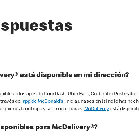
espuestas
very® está disponible en mi dirección?
ible en los apps de DoorDash, Uber Eats, Grubhub o Postmates. 
 través del
app de McDonald's
, inicia una sesión (si no lo has he
 quieres la entrega y se te notificará si
McDelivery
está disponib
sponibles para McDelivery®?