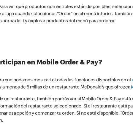
 Para ver qué productos comestibles están disponibles, seleccio
n el app cuando selecciones “Order” en el menú inferior. Tambié
 cerca de ti y explorar productos del menú para ordenar.
rticipan en Mobile Order & Pay?
para que podamos mostrarte todas las funciones disponibles en el
 a menos de 5 millas de un restaurante McDonald’s que ofrezca
 un restaurante, también podrás ver si Mobile Order & Pay está d
información del restaurante seleccionado. Si el restaurante está p
ccionar esa opción y comenzar tu orden. Si no está disponible, “Or
n.