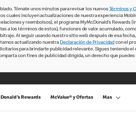
iado. Tómate unos minutos para revisar los nuevos
Términos y 
, los cuales incluyen actualizaciones de nuestra experiencia Mobi
ncelaciones y reembolsos), el programa MyMcDonald’s Rewards (
tas a los términos de estos), funciones de valor acumulado, como 
rbitraje. Al seguir usando nuestro sitio web después de esa fecha
stamos actualizando nuestra
Declaración de Privacidad
con el pro
citarios para brindarte publicidad relevante. Sigues teniendo el
omparta con fines de publicidad dirigida, un derecho que puedes 
Donald's Rewards
McValue® y Ofertas
Mas