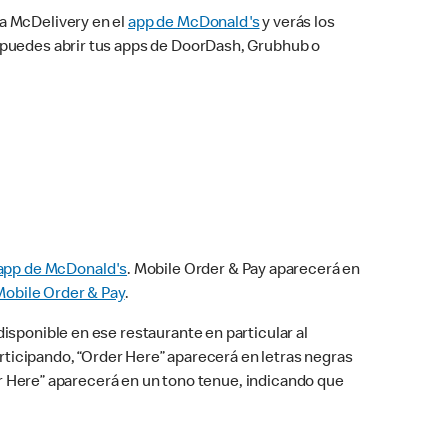
na McDelivery en el
app de McDonald's
y verás los
n puedes abrir tus apps de DoorDash, Grubhub o
app de McDonald's
. Mobile Order & Pay aparecerá en
Mobile Order & Pay
.
isponible en ese restaurante en particular al
articipando, “Order Here” aparecerá en letras negras
der Here” aparecerá en un tono tenue, indicando que