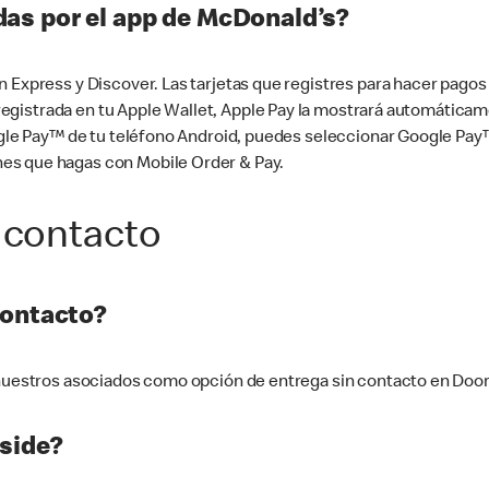
as por el app de McDonald’s?
n Express y Discover. Las tarjetas que registres para hacer pago
tá registrada en tu Apple Wallet, Apple Pay la mostrará automáti
Google Pay™ de tu teléfono Android, puedes seleccionar Google P
es que hagas con Mobile Order & Pay.
 contacto
contacto?
e nuestros asociados como opción de entrega sin contacto en Doo
side?