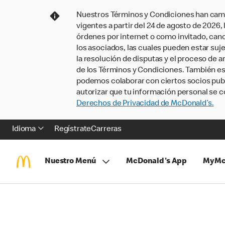
Nuestros Términos y Condiciones han camb
vigentes a partir del 24 de agosto de 2026
órdenes por internet o como invitado, ca
los asociados, las cuales pueden estar suje
la resolución de disputas y el proceso de a
de los Términos y Condiciones. También e
podemos colaborar con ciertos socios publi
autorizar que tu información personal se c
Derechos de Privacidad de McDonald’s.
Idioma
Regístrate
Carreras
Nuestro Menú
McDonald's App
MyMc