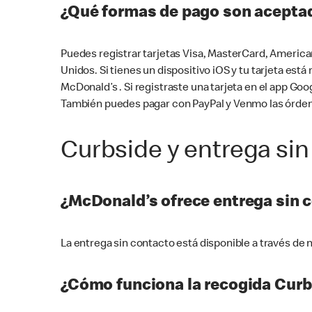
¿Qué formas de pago son aceptad
Puedes registrar tarjetas Visa, MasterCard, America
Unidos. Si tienes un dispositivo iOS y tu tarjeta es
McDonald’s . Si registraste una tarjeta en el app 
También puedes pagar con PayPal y Venmo las órden
Curbside y entrega sin
¿McDonald’s ofrece entrega sin 
La entrega sin contacto está disponible a través d
¿Cómo funciona la recogida Curb