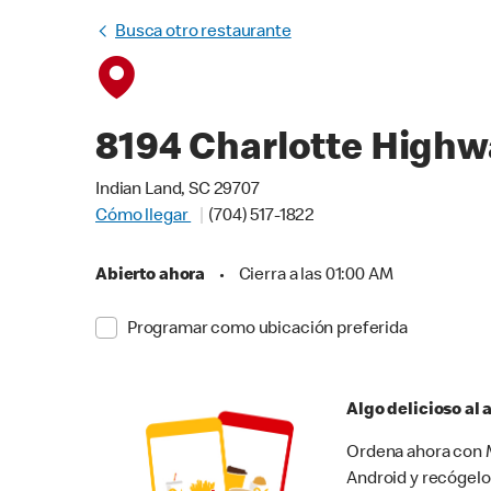
Busca otro restaurante
8194 Charlotte Highw
Indian Land, SC 29707
Cómo llegar
(704) 517-1822
Abierto ahora
•
Cierra a las 01:00 AM
Programar como ubicación preferida
Algo delicioso al
Ordena ahora con M
Android y recógelo