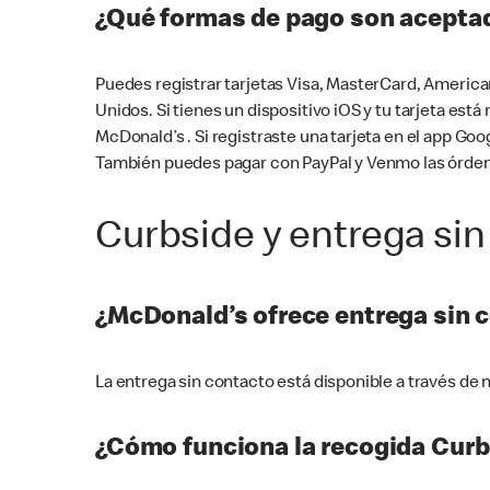
¿Qué formas de pago son aceptad
Puedes registrar tarjetas Visa, MasterCard, America
Unidos. Si tienes un dispositivo iOS y tu tarjeta es
McDonald’s . Si registraste una tarjeta en el app 
También puedes pagar con PayPal y Venmo las órden
Curbside y entrega sin
¿McDonald’s ofrece entrega sin 
La entrega sin contacto está disponible a través d
¿Cómo funciona la recogida Curb