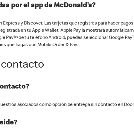
as por el app de McDonald’s?
n Express y Discover. Las tarjetas que registres para hacer pago
tá registrada en tu Apple Wallet, Apple Pay la mostrará automáti
Google Pay™ de tu teléfono Android, puedes seleccionar Google P
es que hagas con Mobile Order & Pay.
 contacto
contacto?
e nuestros asociados como opción de entrega sin contacto en Doo
side?