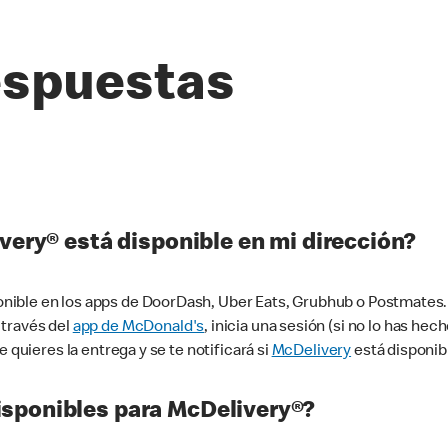
espuestas
very® está disponible en mi dirección?
ible en los apps de DoorDash, Uber Eats, Grubhub o Postmates. 
 través del
app de McDonald's
, inicia una sesión (si no lo has he
 quieres la entrega y se te notificará si
McDelivery
está disponib
sponibles para McDelivery®?