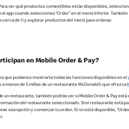
 Para ver qué productos comestibles están disponibles, seleccio
n el app cuando selecciones “Order” en el menú inferior. Tambié
 cerca de ti y explorar productos del menú para ordenar.
rticipan en Mobile Order & Pay?
para que podamos mostrarte todas las funciones disponibles en el
 a menos de 5 millas de un restaurante McDonald’s que ofrezca
 un restaurante, también podrás ver si Mobile Order & Pay está d
información del restaurante seleccionado. Si el restaurante está p
ccionar esa opción y comenzar tu orden. Si no está disponible, “Or
n.