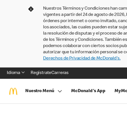
Nuestros Términos y Condiciones han camb
vigentes a partir del 24 de agosto de 2026
órdenes por internet o como invitado, ca
los asociados, las cuales pueden estar suje
la resolución de disputas y el proceso de a
de los Términos y Condiciones. También e
podemos colaborar con ciertos socios publi
autorizar que tu información personal se c
Derechos de Privacidad de McDonald’s.
Idioma
Regístrate
Carreras
Nuestro Menú
McDonald's App
MyMc