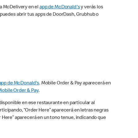
na McDelivery en el
app de McDonald's
y verás los
n puedes abrir tus apps de DoorDash, Grubhub o
app de McDonald's
. Mobile Order & Pay aparecerá en
Mobile Order & Pay
.
isponible en ese restaurante en particular al
articipando, “Order Here” aparecerá en letras negras
der Here” aparecerá en un tono tenue, indicando que