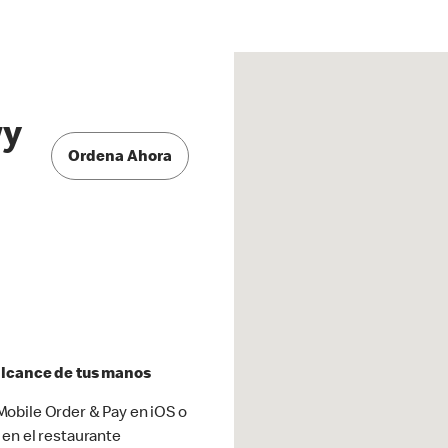
wy
Ordena Ahora
 alcance de tus manos
obile Order & Pay en iOS o
 en el restaurante