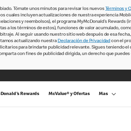
iado. Tómate unos minutos para revisar los nuevos
Términos y 
, los cuales incluyen actualizaciones de nuestra experiencia Mobi
ncelaciones y reembolsos), el programa MyMcDonald’s Rewards (
tas a los términos de estos), funciones de valor acumulado, como 
rbitraje. Al seguir usando nuestro sitio web después de esa fecha
stamos actualizando nuestra
Declaración de Privacidad
con el pro
citarios para brindarte publicidad relevante. Sigues teniendo el
omparta con fines de publicidad dirigida, un derecho que puedes 
Donald's Rewards
McValue® y Ofertas
Mas