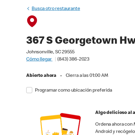
Busca otro restaurante
367 S Georgetown H
Johnsonville, SC 29555
Cómo llegar
(843) 386-2023
Abierto ahora
•
Cierra a las 01:00 AM
Programar como ubicación preferida
Algo delicioso al
Ordena ahora con M
Android y recógelo