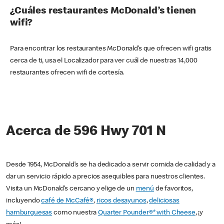
¿Cuáles restaurantes McDonald’s tienen
wifi?
Para encontrar los restaurantes McDonald’s que ofrecen wifi gratis
cerca de ti, usa el Localizador para ver cuál de nuestras 14,000
restaurantes ofrecen wifi de cortesía.
Acerca de 596 Hwy 701 N
Desde 1954, McDonald’s se ha dedicado a servir comida de calidad y a
dar un servicio rápido a precios asequibles para nuestros clientes.
Visita un McDonald’s cercano y elige de un
menú
de favoritos,
incluyendo
café de McCafé®
,
ricos desayunos
,
deliciosas
hamburguesas
como nuestra
Quarter Pounder®* with Cheese
, ¡y