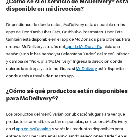
¿Cómo sé si el servicio de McDelivery® está
disponible en mi dirección?
Dependiendo de dónde estés, McDelivery está disponible en los
apps de DoorDash, Uber Eats, Grubhub o Postmates. Uber Eats
también está disponible en el app de McDonald’s para ordenar. Para
ordenar McDelivery a través del
app de McDonald's
, inicia una
sesión (si no lo has hecho ya). Selecciona “Order” del menú inferior
y cambia de “Pickup” a “McDelivery’” Ingresa la dirección donde
quieres la entrega y se te notificará si
McDelivery
está disponible
donde estás a través de nuestro app.
¿Cómo sé qué productos están disponibles
para McDelivery®?
Los productos del menú varían por ubicación/lugar. Para ver qué
productos comestibles están disponibles, selecciona McDelivery
en el
app de McDonald's
y verás los productos disponibles para
entrega por Uber Eats en el app cuando selecciones “Order” en el