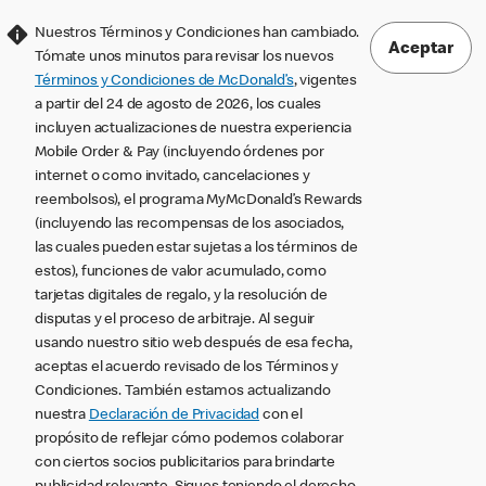
Nuestros Términos y Condiciones han cambiado.
Aceptar
Tómate unos minutos para revisar los nuevos
Términos y Condiciones de McDonald’s
, vigentes
a partir del 24 de agosto de 2026, los cuales
incluyen actualizaciones de nuestra experiencia
Mobile Order & Pay (incluyendo órdenes por
internet o como invitado, cancelaciones y
reembolsos), el programa MyMcDonald’s Rewards
(incluyendo las recompensas de los asociados,
las cuales pueden estar sujetas a los términos de
estos), funciones de valor acumulado, como
tarjetas digitales de regalo, y la resolución de
disputas y el proceso de arbitraje. Al seguir
usando nuestro sitio web después de esa fecha,
aceptas el acuerdo revisado de los Términos y
Condiciones. También estamos actualizando
nuestra
Declaración de Privacidad
con el
propósito de reflejar cómo podemos colaborar
con ciertos socios publicitarios para brindarte