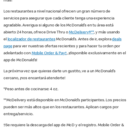
más!
Los restaurantes a nivel nacional ofrecen un gran número de
servicios para asegurar que cada cliente tenga una experiencia
agradable. Averigua si alguno de los McDonald’s en tu área está
abierto 24 horas, ofrece Drive Thru o
McDelivery®**
, y más usando
el
localizador de restaurantes
McDonald’s. Antes de ir, explora
deals
page
para ver nuestras ofertas recientes y para hacer tu orden por
adelantado con
Mobile Order & Pay†
, ¡disponible exclusivamente en el
app de McDonald’s!
La próxima vez que quieras darte un gustito, ve a un McDonald’s
cercano, ¡nos encantará atenderte!
*Peso antes de cocinarse: 4 oz.
**McDelivery está disponible en McDonald’s participantes. Los precios
pueden ser más altos que en los restaurantes. Aplican cargos por
entrega/servicio.
†Se requiere la descarga del app de McD y el registro. Mobile Order &