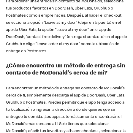
Para ordenar una entrega sin contacto de McDonald’s, selecciona
tus productos favoritos en DoorDash, Uber Eats, Grubhub o
Postmates como siempre haces. Después, al hacer el checkout,
selecciona la opción “Leave at my door” (dejar en la puerta) en el
app de Uber Eats, la opción “Leave at my door” en el app de
DoorDash, “contact-free delivery” (entrega si contacto) en el app de
Grubhub o elige “Leave order at my door” como la ubicación de
entrega en Postmates.
¿Cómo encuentro un método de entrega sin
contacto de McDonald’s cerca de mí?
Para encontrar un método de entrega sin contacto de McDonald’s
cerca de ti, simplemente descarga el app de DoorDash, Uber Eats,
Grubhub o Postmates. Puedes permitir que el app tenga acceso a
tu localización o ingresar la dirección a donde quieres que se
entregue tu comida. ¡Los apps automáticamente encontrarán el
McDonald’s más cercano a ti! Solo tienes que seleccionar
McDonald’s, añadir tus favoritos y al hacer checkout, seleccionar la