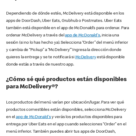
Dependiendo de dónde estés, McDelivery está disponible en los
apps de DoorDash, Uber Eats, Grubhub o Postmates. Uber Eats
también está disponible en el app de McDonald’s para ordenar. Para
ordenar McDelivery a través del
app de McDonald's
, inicia una
sesión (si no lo has hecho ya). Selecciona “Order” del menú inferior
y cambia de “Pickup” a “McDelivery’” Ingresa la dirección donde
quieres la entrega y se te notificará si
McDelivery
está disponible
donde estás a través de nuestro app.
¿Cómo sé qué productos están disponibles
para McDelivery®?
Los productos del menú varían por ubicación/lugar. Para ver qué
productos comestibles están disponibles, selecciona McDelivery
en el
app de McDonald's
y verás los productos disponibles para
entrega por Uber Eats en el app cuando selecciones “Order” en el
menú inferior. También puedes abrir tus apps de DoorDash,