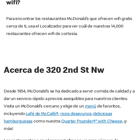
wifi?
Para encontrar los restaurantes McDonald’s que ofrecen wifi gratis
cerca de ti, usa el Localizador para ver cuál de nuestras 14,000
restaurantes ofrecen wifi de cortesía.
Acerca de 320 2nd St Nw
Desde 1954, McDonald’s se ha dedicado a servir comida de calidad y a
dar un servicio rápido a precios asequibles para nuestros clientes.
Visita un McDonald’s cercano y elige de un
menú
de favoritos,
incluyendo
café de McCafé®
,
ricos desayunos
,
deliciosas
hamburguesas
como nuestra
Quarter Pounder®* with Cheese
, ¡y
más!