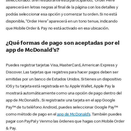
seleccionado. Si el restaurante está participando, “Order Here”
aparecerá en letras negras al final de la página con los detalles y
podrás seleccionar esa opción y comenzar tu orden. Si no está
disponible, “Order Here” aparecerá en un tono tenue, indicando
que Mobile Order & Pay no está activado en esa ubicación.
¿Qué formas de pago son aceptadas por el
app de McDonald’s?
Puedes registrar tarjetas Visa, MasterCard, American Express y
Discover. Las tarjetas que registres para hacer pagos deben ser
emitidas por un banco de Estados Unidos. Si tienes un dispositivo
iOS y tu tarjeta está registrada en tu Apple Wallet, Apple Pay la
mostrará automáticamente como una opción de pago dentro del
app de McDonald’s . Si registraste una tarjeta en el app Google
Pay™ de tu teléfono Android, puedes seleccionar Google Pay™
como método de pago en el
app de McDonald’s
. También puedes
pagar con PayPal y Venmo las órdenes que hagas con Mobile Order
& Pay.