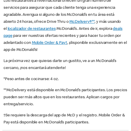
Los restaurantes a nivel nacional ofrecen un gran número de
servicios para asegurar que cada cliente tenga una experiencia
agradable. Averigua si alguno de los McDonald’s en tu área está
abierto 24 horas, ofrece Drive Thru o
McDelivery®**
, y más usando
el
localizador de restaurantes
McDonald’s. Antes de ir, explora
deals
page
para ver nuestras ofertas recientes y para hacer tu orden por
adelantado con
Mobile Order & Pay†
, ¡disponible exclusivamente en el
app de McDonald’s!
La próxima vez que quieras darte un gustito, ve a un McDonald’s
cercano, ¡nos encantará atenderte!
*Peso antes de cocinarse: 4 oz.
**McDelivery está disponible en McDonald’s participantes. Los precios
pueden ser más altos que en los restaurantes. Aplican cargos por
entrega/servicio.
†Se requiere la descarga del app de McD y el registro. Mobile Order &
Pay está disponible en McDonald’s participantes.