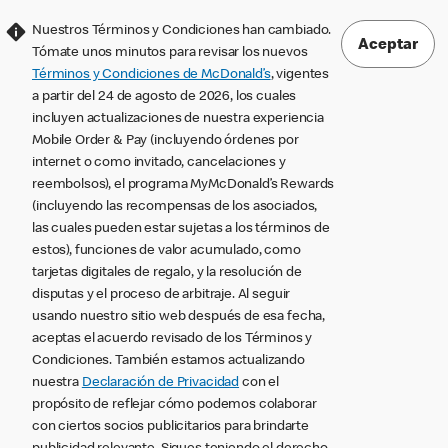
Nuestros Términos y Condiciones han cambiado.
Aceptar
Tómate unos minutos para revisar los nuevos
Términos y Condiciones de McDonald’s
, vigentes
a partir del 24 de agosto de 2026, los cuales
incluyen actualizaciones de nuestra experiencia
Mobile Order & Pay (incluyendo órdenes por
internet o como invitado, cancelaciones y
reembolsos), el programa MyMcDonald’s Rewards
(incluyendo las recompensas de los asociados,
las cuales pueden estar sujetas a los términos de
estos), funciones de valor acumulado, como
tarjetas digitales de regalo, y la resolución de
disputas y el proceso de arbitraje. Al seguir
usando nuestro sitio web después de esa fecha,
aceptas el acuerdo revisado de los Términos y
Condiciones. También estamos actualizando
nuestra
Declaración de Privacidad
con el
propósito de reflejar cómo podemos colaborar
con ciertos socios publicitarios para brindarte