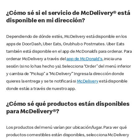
¿Cómo sé si el servicio de McDelivery® está
disponible en mi dirección?
Dependiendo de dónde estés, McDelivery está disponible en los
apps de DoorDash, Uber Eats, Grubhub o Postmates. Uber Eats
también está disponible en el app de McDonald’s para ordenar. Para
ordenar McDelivery a través del
app de McDonald's
, inicia una
sesión (si no lo has hecho ya). Selecciona “Order” del menú inferior
y cambia de “Pickup” a “McDelivery’” Ingresa la dirección donde
quieres la entrega y se te notificará si
McDelivery
está disponible
donde estás a través de nuestro app.
¿Cómo sé qué productos están disponibles
para McDelivery®?
Los productos del menú varían por ubicación/lugar. Para ver qué
productos comestibles están disponibles, selecciona McDelivery