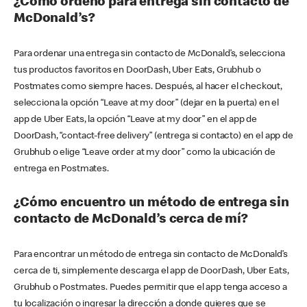
¿Cómo ordeno para entrega sin contacto de
McDonald’s?
Para ordenar una entrega sin contacto de McDonald’s, selecciona
tus productos favoritos en DoorDash, Uber Eats, Grubhub o
Postmates como siempre haces. Después, al hacer el checkout,
selecciona la opción “Leave at my door” (dejar en la puerta) en el
app de Uber Eats, la opción “Leave at my door” en el app de
DoorDash, “contact-free delivery” (entrega si contacto) en el app de
Grubhub o elige “Leave order at my door” como la ubicación de
entrega en Postmates.
¿Cómo encuentro un método de entrega sin
contacto de McDonald’s cerca de mí?
Para encontrar un método de entrega sin contacto de McDonald’s
cerca de ti, simplemente descarga el app de DoorDash, Uber Eats,
Grubhub o Postmates. Puedes permitir que el app tenga acceso a
tu localización o ingresar la dirección a donde quieres que se