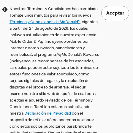
Nuestros Términos y Condiciones han cambiado.
Aceptar
Tómate unos minutos para revisar los nuevos
Términos y Condiciones de McDonald’s
, vigentes
a partir del 24 de agosto de 2026, los cuales
incluyen actualizaciones de nuestra experiencia
Mobile Order & Pay (incluyendo órdenes por
internet o como invitado, cancelaciones y
reembolsos), el programa MyMcDonald’s Rewards
(incluyendo las recompensas de los asociados,
las cuales pueden estar sujetas a los términos de
estos), funciones de valor acumulado, como
tarjetas digitales de regalo, y la resolución de
disputas y el proceso de arbitraje. Al seguir
usando nuestro sitio web después de esa fecha,
aceptas el acuerdo revisado de los Términos y
Condiciones. También estamos actualizando
nuestra
Declaración de Privacidad
con el
propósito de reflejar cómo podemos colaborar
con ciertos socios publicitarios para brindarte