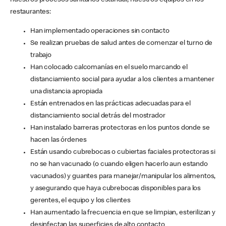
nuestros procesos sanitarios estándar, nuestros equipos en los
restaurantes:
Han implementado operaciones sin contacto
Se realizan pruebas de salud antes de comenzar el turno de
trabajo
Han colocado calcomanías en el suelo marcando el
distanciamiento social para ayudar a los clientes a mantener
una distancia apropiada
Están entrenados en las prácticas adecuadas para el
distanciamiento social detrás del mostrador
Han instalado barreras protectoras en los puntos donde se
hacen las órdenes
Están usando cubrebocas o cubiertas faciales protectoras si
no se han vacunado (o cuando eligen hacerlo aun estando
vacunados) y guantes para manejar/manipular los alimentos,
y asegurando que haya cubrebocas disponibles para los
gerentes, el equipo y los clientes
Han aumentado la frecuencia en que se limpian, esterilizan y
desinfectan las superficies de alto contacto