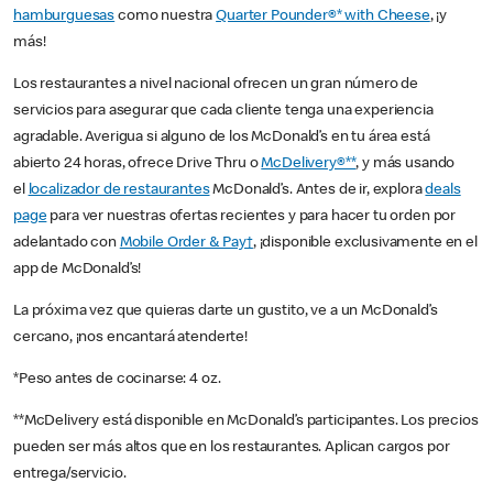
hamburguesas
como nuestra
Quarter Pounder®* with Cheese
, ¡y
más!
Los restaurantes a nivel nacional ofrecen un gran número de
servicios para asegurar que cada cliente tenga una experiencia
agradable. Averigua si alguno de los McDonald’s en tu área está
abierto 24 horas, ofrece Drive Thru o
McDelivery®**
, y más usando
el
localizador de restaurantes
McDonald’s. Antes de ir, explora
deals
page
para ver nuestras ofertas recientes y para hacer tu orden por
adelantado con
Mobile Order & Pay†
, ¡disponible exclusivamente en el
app de McDonald’s!
La próxima vez que quieras darte un gustito, ve a un McDonald’s
cercano, ¡nos encantará atenderte!
*Peso antes de cocinarse: 4 oz.
**McDelivery está disponible en McDonald’s participantes. Los precios
pueden ser más altos que en los restaurantes. Aplican cargos por
entrega/servicio.