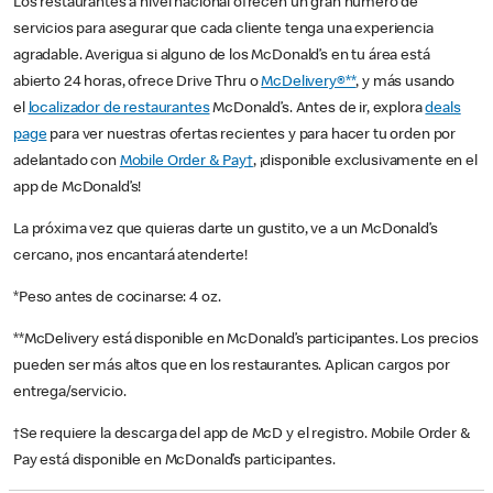
Los restaurantes a nivel nacional ofrecen un gran número de
servicios para asegurar que cada cliente tenga una experiencia
agradable. Averigua si alguno de los McDonald’s en tu área está
abierto 24 horas, ofrece Drive Thru o
McDelivery®**
, y más usando
el
localizador de restaurantes
McDonald’s. Antes de ir, explora
deals
page
para ver nuestras ofertas recientes y para hacer tu orden por
adelantado con
Mobile Order & Pay†
, ¡disponible exclusivamente en el
app de McDonald’s!
La próxima vez que quieras darte un gustito, ve a un McDonald’s
cercano, ¡nos encantará atenderte!
*Peso antes de cocinarse: 4 oz.
**McDelivery está disponible en McDonald’s participantes. Los precios
pueden ser más altos que en los restaurantes. Aplican cargos por
entrega/servicio.
†Se requiere la descarga del app de McD y el registro. Mobile Order &
Pay está disponible en McDonald’s participantes.