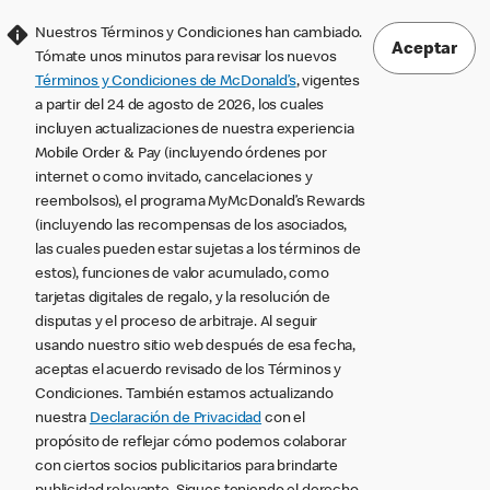
Nuestros Términos y Condiciones han cambiado.
Aceptar
Tómate unos minutos para revisar los nuevos
Términos y Condiciones de McDonald’s
, vigentes
a partir del 24 de agosto de 2026, los cuales
incluyen actualizaciones de nuestra experiencia
Mobile Order & Pay (incluyendo órdenes por
internet o como invitado, cancelaciones y
reembolsos), el programa MyMcDonald’s Rewards
(incluyendo las recompensas de los asociados,
las cuales pueden estar sujetas a los términos de
estos), funciones de valor acumulado, como
tarjetas digitales de regalo, y la resolución de
disputas y el proceso de arbitraje. Al seguir
usando nuestro sitio web después de esa fecha,
aceptas el acuerdo revisado de los Términos y
Condiciones. También estamos actualizando
nuestra
Declaración de Privacidad
con el
propósito de reflejar cómo podemos colaborar
con ciertos socios publicitarios para brindarte