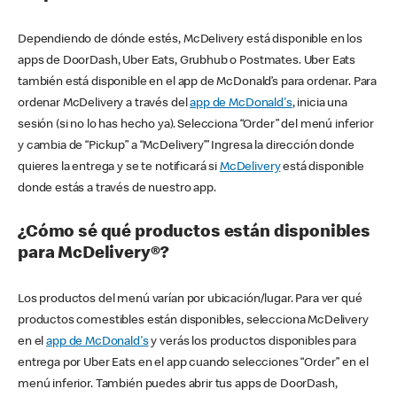
Dependiendo de dónde estés, McDelivery está disponible en los
apps de DoorDash, Uber Eats, Grubhub o Postmates. Uber Eats
también está disponible en el app de McDonald’s para ordenar. Para
ordenar McDelivery a través del
app de McDonald's
, inicia una
sesión (si no lo has hecho ya). Selecciona “Order” del menú inferior
y cambia de “Pickup” a “McDelivery’” Ingresa la dirección donde
quieres la entrega y se te notificará si
McDelivery
está disponible
donde estás a través de nuestro app.
¿Cómo sé qué productos están disponibles
para McDelivery®?
Los productos del menú varían por ubicación/lugar. Para ver qué
productos comestibles están disponibles, selecciona McDelivery
en el
app de McDonald's
y verás los productos disponibles para
entrega por Uber Eats en el app cuando selecciones “Order” en el
menú inferior. También puedes abrir tus apps de DoorDash,