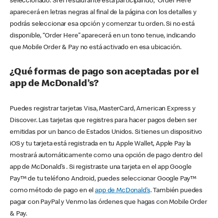
seleccionado. Si el restaurante está participando, “Order Here”
aparecerá en letras negras al final de la página con los detalles y
podrás seleccionar esa opción y comenzar tu orden. Si no está
disponible, “Order Here” aparecerá en un tono tenue, indicando
que Mobile Order & Pay no está activado en esa ubicación.
¿Qué formas de pago son aceptadas por el
app de McDonald’s?
Puedes registrar tarjetas Visa, MasterCard, American Express y
Discover. Las tarjetas que registres para hacer pagos deben ser
emitidas por un banco de Estados Unidos. Si tienes un dispositivo
iOS y tu tarjeta está registrada en tu Apple Wallet, Apple Pay la
mostrará automáticamente como una opción de pago dentro del
app de McDonald’s . Si registraste una tarjeta en el app Google
Pay™ de tu teléfono Android, puedes seleccionar Google Pay™
como método de pago en el
app de McDonald’s
. También puedes
pagar con PayPal y Venmo las órdenes que hagas con Mobile Order
& Pay.