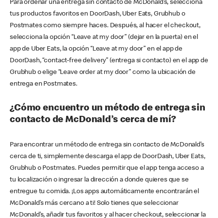
Para ordenar una entrega sin contacto de McDonald’s, selecciona
tus productos favoritos en DoorDash, Uber Eats, Grubhub o
Postmates como siempre haces. Después, al hacer el checkout,
selecciona la opción “Leave at my door” (dejar en la puerta) en el
app de Uber Eats, la opción “Leave at my door” en el app de
DoorDash, “contact-free delivery” (entrega si contacto) en el app de
Grubhub o elige “Leave order at my door” como la ubicación de
entrega en Postmates.
¿Cómo encuentro un método de entrega sin
contacto de McDonald’s cerca de mí?
Para encontrar un método de entrega sin contacto de McDonald’s
cerca de ti, simplemente descarga el app de DoorDash, Uber Eats,
Grubhub o Postmates. Puedes permitir que el app tenga acceso a
tu localización o ingresar la dirección a donde quieres que se
entregue tu comida. ¡Los apps automáticamente encontrarán el
McDonald’s más cercano a ti! Solo tienes que seleccionar
McDonald’s, añadir tus favoritos y al hacer checkout, seleccionar la