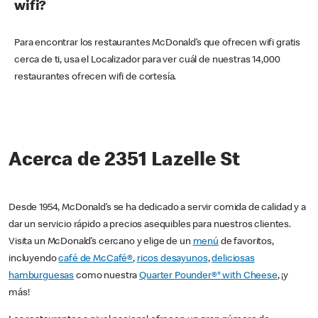
wifi?
Para encontrar los restaurantes McDonald’s que ofrecen wifi gratis
cerca de ti, usa el Localizador para ver cuál de nuestras 14,000
restaurantes ofrecen wifi de cortesía.
Acerca de 2351 Lazelle St
Desde 1954, McDonald’s se ha dedicado a servir comida de calidad y a
dar un servicio rápido a precios asequibles para nuestros clientes.
Visita un McDonald’s cercano y elige de un
menú
de favoritos,
incluyendo
café de McCafé®
,
ricos desayunos
,
deliciosas
hamburguesas
como nuestra
Quarter Pounder®* with Cheese
, ¡y
más!