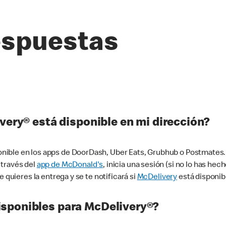
espuestas
very® está disponible en mi dirección?
ible en los apps de DoorDash, Uber Eats, Grubhub o Postmates. 
 través del
app de McDonald's
, inicia una sesión (si no lo has he
 quieres la entrega y se te notificará si
McDelivery
está disponib
sponibles para McDelivery®?