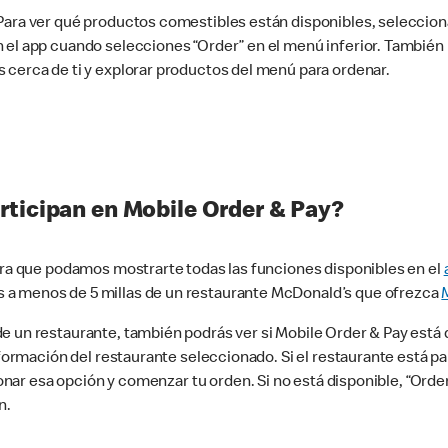
 Para ver qué productos comestibles están disponibles, seleccio
n el app cuando selecciones “Order” en el menú inferior. Tambié
 cerca de ti y explorar productos del menú para ordenar.
rticipan en Mobile Order & Pay?
para que podamos mostrarte todas las funciones disponibles en el
 a menos de 5 millas de un restaurante McDonald’s que ofrezca
 un restaurante, también podrás ver si Mobile Order & Pay está d
información del restaurante seleccionado. Si el restaurante está p
ccionar esa opción y comenzar tu orden. Si no está disponible, “Or
n.