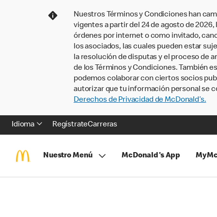
Nuestros Términos y Condiciones han camb
vigentes a partir del 24 de agosto de 2026
órdenes por internet o como invitado, ca
los asociados, las cuales pueden estar suje
la resolución de disputas y el proceso de a
de los Términos y Condiciones. También e
podemos colaborar con ciertos socios publi
autorizar que tu información personal se c
Derechos de Privacidad de McDonald’s.
Idioma
Regístrate
Carreras
Nuestro Menú
McDonald's App
MyMc