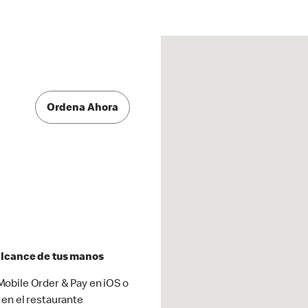
Ordena Ahora
 alcance de tus manos
obile Order & Pay en iOS o
 en el restaurante