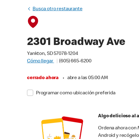
Busca otro restaurante
2301 Broadway Ave
Yankton, SD 57078-1204
Cómo llegar
(605) 665-6200
cerrado ahora
•
abre a las 05:00 AM
Programar como ubicación preferida
Algo delicioso al
Ordena ahora con M
Android y recógelo