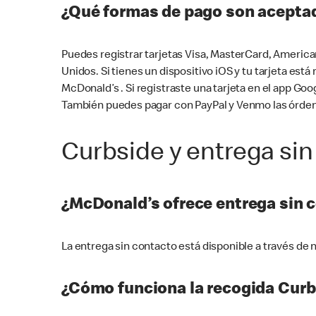
¿Qué formas de pago son aceptad
Puedes registrar tarjetas Visa, MasterCard, America
Unidos. Si tienes un dispositivo iOS y tu tarjeta es
McDonald’s . Si registraste una tarjeta en el app 
También puedes pagar con PayPal y Venmo las órden
Curbside y entrega sin
¿McDonald’s ofrece entrega sin 
La entrega sin contacto está disponible a través d
¿Cómo funciona la recogida Curb