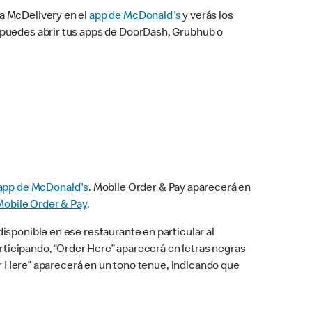
na McDelivery en el
app de McDonald's
y verás los
n puedes abrir tus apps de DoorDash, Grubhub o
app de McDonald's
. Mobile Order & Pay aparecerá en
Mobile Order & Pay
.
isponible en ese restaurante en particular al
articipando, “Order Here” aparecerá en letras negras
der Here” aparecerá en un tono tenue, indicando que