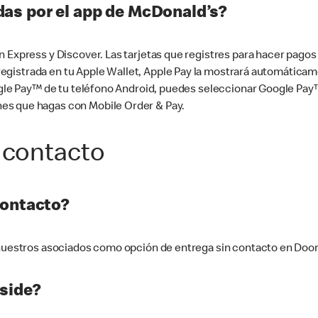
as por el app de McDonald’s?
n Express y Discover. Las tarjetas que registres para hacer pago
tá registrada en tu Apple Wallet, Apple Pay la mostrará automáti
Google Pay™ de tu teléfono Android, puedes seleccionar Google P
es que hagas con Mobile Order & Pay.
 contacto
contacto?
e nuestros asociados como opción de entrega sin contacto en Doo
side?