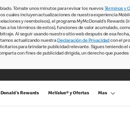
iado. Tómate unos minutos para revisar los nuevos
Términos y 
, los cuales incluyen actualizaciones de nuestra experiencia Mobi
ncelaciones y reembolsos), el programa MyMcDonald’s Rewards (
tas a los términos de estos), funciones de valor acumulado, como 
rbitraje. Al seguir usando nuestro sitio web después de esa fecha
stamos actualizando nuestra
Declaración de Privacidad
con el pro
citarios para brindarte publicidad relevante. Sigues teniendo el
omparta con fines de publicidad dirigida, un derecho que puedes 
Donald's Rewards
McValue® y Ofertas
Mas