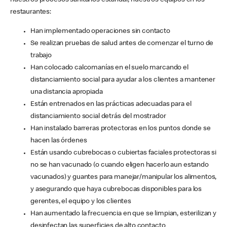
nuestros procesos sanitarios estándar, nuestros equipos en los
restaurantes:
Han implementado operaciones sin contacto
Se realizan pruebas de salud antes de comenzar el turno de
trabajo
Han colocado calcomanías en el suelo marcando el
distanciamiento social para ayudar a los clientes a mantener
una distancia apropiada
Están entrenados en las prácticas adecuadas para el
distanciamiento social detrás del mostrador
Han instalado barreras protectoras en los puntos donde se
hacen las órdenes
Están usando cubrebocas o cubiertas faciales protectoras si
no se han vacunado (o cuando eligen hacerlo aun estando
vacunados) y guantes para manejar/manipular los alimentos,
y asegurando que haya cubrebocas disponibles para los
gerentes, el equipo y los clientes
Han aumentado la frecuencia en que se limpian, esterilizan y
desinfectan las superficies de alto contacto