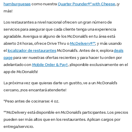
hamburguesas
como nuestra
Quarter Pounder®* with Cheese
, ¡y
más!
Los restaurantes a nivel nacional ofrecen un gran número de
servicios para asegurar que cada cliente tenga una experiencia
agradable. Averigua si alguno de los McDonald’s en tu área está
abierto 24 horas, ofrece Drive Thru o
McDelivery®**
, y más usando
el
localizador de restaurantes
McDonald’s. Antes de ir, explora
deals
page
para ver nuestras ofertas recientes y para hacer tu orden por
adelantado con
Mobile Order & Pay†
, ¡disponible exclusivamente en el
app de McDonald’s!
La próxima vez que quieras darte un gustito, ve a un McDonald’s
cercano, ¡nos encantará atenderte!
*Peso antes de cocinarse: 4 oz.
**McDelivery está disponible en McDonald’s participantes. Los precios
pueden ser más altos que en los restaurantes. Aplican cargos por
entrega/servicio.