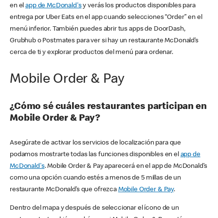
en el
app de McDonald's
y verás los productos disponibles para
entrega por Uber Eats en el app cuando selecciones “Order” en el
menú inferior. También puedes abrir tus apps de DoorDash,
Grubhub o Postmates para ver si hay un restaurante McDonald’s
cerca de ti y explorar productos del menú para ordenar.
Mobile Order & Pay
¿Cómo sé cuáles restaurantes participan en
Mobile Order & Pay?
Asegúrate de activar los servicios de localización para que
podamos mostrarte todas las funciones disponibles en el
app de
McDonald's
. Mobile Order & Pay aparecerá en el app de McDonald’s
como una opción cuando estés a menos de 5 millas de un
restaurante McDonald’s que ofrezca
Mobile Order & Pay
.
Dentro del mapa y después de seleccionar el ícono de un