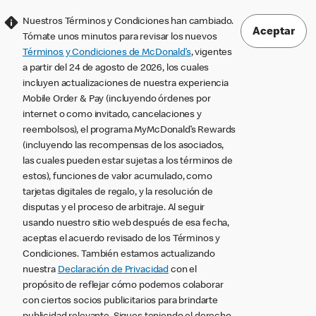
Nuestros Términos y Condiciones han cambiado.
Aceptar
Tómate unos minutos para revisar los nuevos
Términos y Condiciones de McDonald’s
, vigentes
a partir del 24 de agosto de 2026, los cuales
incluyen actualizaciones de nuestra experiencia
Mobile Order & Pay (incluyendo órdenes por
internet o como invitado, cancelaciones y
reembolsos), el programa MyMcDonald’s Rewards
(incluyendo las recompensas de los asociados,
las cuales pueden estar sujetas a los términos de
estos), funciones de valor acumulado, como
tarjetas digitales de regalo, y la resolución de
disputas y el proceso de arbitraje. Al seguir
usando nuestro sitio web después de esa fecha,
aceptas el acuerdo revisado de los Términos y
Condiciones. También estamos actualizando
nuestra
Declaración de Privacidad
con el
propósito de reflejar cómo podemos colaborar
con ciertos socios publicitarios para brindarte