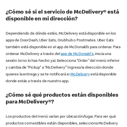
¿Cómo sé si el servicio de McDelivery® está
disponible en mi dirección?
Dependiendo de dónde estés, McDelivery está disponible en los
apps de DoorDash, Uber Eats, Grubhub o Postmates. Uber Eats
también está disponible en el app de McDonald’s para ordenar. Para
ordenar McDelivery a través del
app de McDonald's
, inicia una
sesión (si no lo has hecho ya). Selecciona “Order” del menú inferior
y cambia de “Pickup” a “McDelivery’” Ingresa la dirección donde
quieres la entrega y se te notificará si
McDelivery
está disponible
donde estás a través de nuestro app.
¿Cómo sé qué productos están disponibles
para McDelivery®?
Los productos del menú varían por ubicación/lugar. Para ver qué
productos comestibles están disponibles, selecciona McDelivery