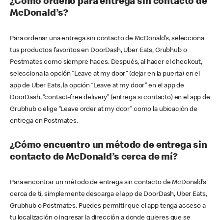
¿Cómo ordeno para entrega sin contacto de
McDonald’s?
Para ordenar una entrega sin contacto de McDonald’s, selecciona
tus productos favoritos en DoorDash, Uber Eats, Grubhub o
Postmates como siempre haces. Después, al hacer el checkout,
selecciona la opción “Leave at my door” (dejar en la puerta) en el
app de Uber Eats, la opción “Leave at my door” en el app de
DoorDash, “contact-free delivery” (entrega si contacto) en el app de
Grubhub o elige “Leave order at my door” como la ubicación de
entrega en Postmates.
¿Cómo encuentro un método de entrega sin
contacto de McDonald’s cerca de mí?
Para encontrar un método de entrega sin contacto de McDonald’s
cerca de ti, simplemente descarga el app de DoorDash, Uber Eats,
Grubhub o Postmates. Puedes permitir que el app tenga acceso a
tu localización o ingresar la dirección a donde quieres que se