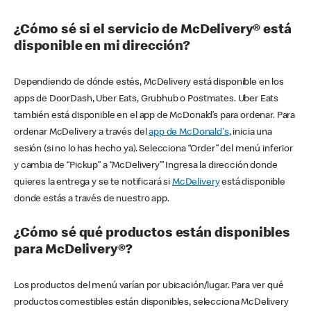
¿Cómo sé si el servicio de McDelivery® está
disponible en mi dirección?
Dependiendo de dónde estés, McDelivery está disponible en los
apps de DoorDash, Uber Eats, Grubhub o Postmates. Uber Eats
también está disponible en el app de McDonald’s para ordenar. Para
ordenar McDelivery a través del
app de McDonald's
, inicia una
sesión (si no lo has hecho ya). Selecciona “Order” del menú inferior
y cambia de “Pickup” a “McDelivery’” Ingresa la dirección donde
quieres la entrega y se te notificará si
McDelivery
está disponible
donde estás a través de nuestro app.
¿Cómo sé qué productos están disponibles
para McDelivery®?
Los productos del menú varían por ubicación/lugar. Para ver qué
productos comestibles están disponibles, selecciona McDelivery