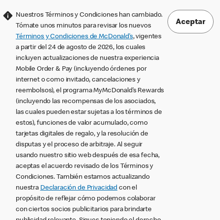
Nuestros Términos y Condiciones han cambiado.
Aceptar
Tómate unos minutos para revisar los nuevos
Términos y Condiciones de McDonald’s
, vigentes
a partir del 24 de agosto de 2026, los cuales
incluyen actualizaciones de nuestra experiencia
Mobile Order & Pay (incluyendo órdenes por
internet o como invitado, cancelaciones y
reembolsos), el programa MyMcDonald’s Rewards
(incluyendo las recompensas de los asociados,
las cuales pueden estar sujetas a los términos de
estos), funciones de valor acumulado, como
tarjetas digitales de regalo, y la resolución de
disputas y el proceso de arbitraje. Al seguir
usando nuestro sitio web después de esa fecha,
aceptas el acuerdo revisado de los Términos y
Condiciones. También estamos actualizando
nuestra
Declaración de Privacidad
con el
propósito de reflejar cómo podemos colaborar
con ciertos socios publicitarios para brindarte