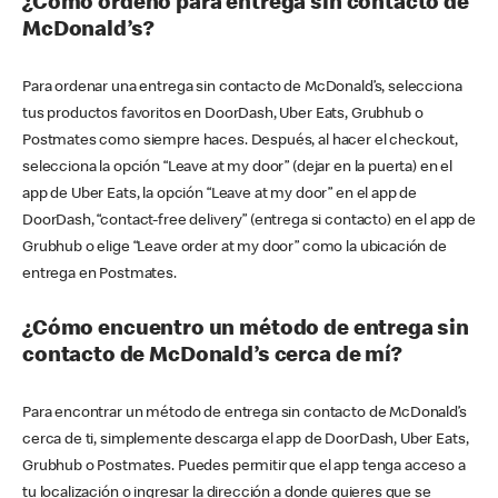
¿Cómo ordeno para entrega sin contacto de
McDonald’s?
Para ordenar una entrega sin contacto de McDonald’s, selecciona
tus productos favoritos en DoorDash, Uber Eats, Grubhub o
Postmates como siempre haces. Después, al hacer el checkout,
selecciona la opción “Leave at my door” (dejar en la puerta) en el
app de Uber Eats, la opción “Leave at my door” en el app de
DoorDash, “contact-free delivery” (entrega si contacto) en el app de
Grubhub o elige “Leave order at my door” como la ubicación de
entrega en Postmates.
¿Cómo encuentro un método de entrega sin
contacto de McDonald’s cerca de mí?
Para encontrar un método de entrega sin contacto de McDonald’s
cerca de ti, simplemente descarga el app de DoorDash, Uber Eats,
Grubhub o Postmates. Puedes permitir que el app tenga acceso a
tu localización o ingresar la dirección a donde quieres que se