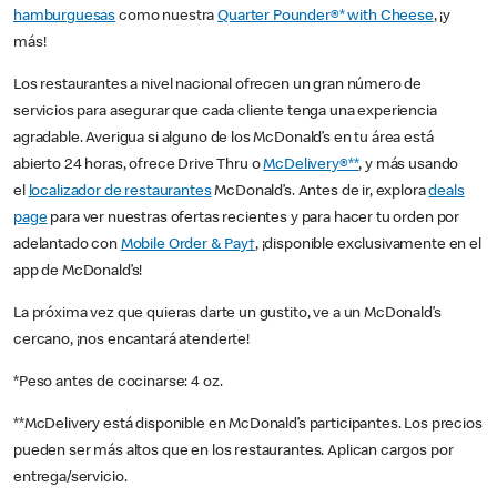
hamburguesas
como nuestra
Quarter Pounder®* with Cheese
, ¡y
más!
Los restaurantes a nivel nacional ofrecen un gran número de
servicios para asegurar que cada cliente tenga una experiencia
agradable. Averigua si alguno de los McDonald’s en tu área está
abierto 24 horas, ofrece Drive Thru o
McDelivery®**
, y más usando
el
localizador de restaurantes
McDonald’s. Antes de ir, explora
deals
page
para ver nuestras ofertas recientes y para hacer tu orden por
adelantado con
Mobile Order & Pay†
, ¡disponible exclusivamente en el
app de McDonald’s!
La próxima vez que quieras darte un gustito, ve a un McDonald’s
cercano, ¡nos encantará atenderte!
*Peso antes de cocinarse: 4 oz.
**McDelivery está disponible en McDonald’s participantes. Los precios
pueden ser más altos que en los restaurantes. Aplican cargos por
entrega/servicio.