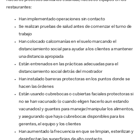
nuestros procesos sanitarios estándar, nuestros equipos en los
restaurantes:
Han implementado operaciones sin contacto
Se realizan pruebas de salud antes de comenzar el turno de
trabajo
Han colocado calcomanías en el suelo marcando el
distanciamiento social para ayudar a los clientes a mantener
una distancia apropiada
Están entrenados en las prácticas adecuadas para el
distanciamiento social detrás del mostrador
Han instalado barreras protectoras en los puntos donde se
hacen las órdenes
Están usando cubrebocas o cubiertas faciales protectoras si
no se han vacunado (o cuando eligen hacerlo aun estando
vacunados) y guantes para manejar/manipular los alimentos,
y asegurando que haya cubrebocas disponibles para los
gerentes, el equipo y los clientes
Han aumentado la frecuencia en que se limpian, esterilizan y
desinfectan las superficies de alto contacto