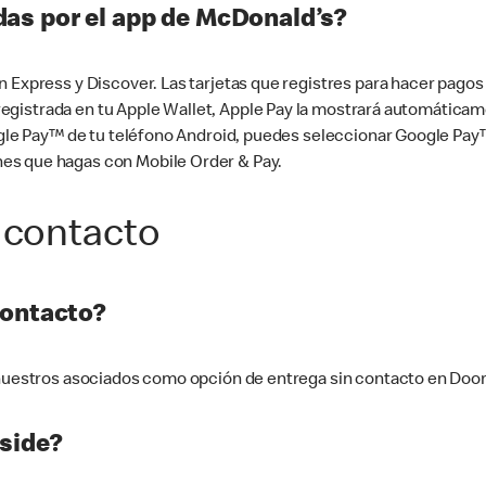
as por el app de McDonald’s?
n Express y Discover. Las tarjetas que registres para hacer pago
tá registrada en tu Apple Wallet, Apple Pay la mostrará automáti
Google Pay™ de tu teléfono Android, puedes seleccionar Google P
es que hagas con Mobile Order & Pay.
 contacto
contacto?
e nuestros asociados como opción de entrega sin contacto en Doo
side?