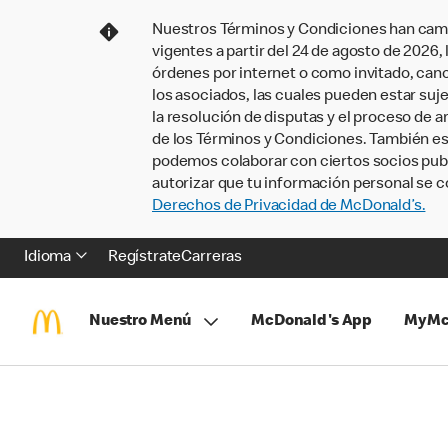
Nuestros Términos y Condiciones han camb
vigentes a partir del 24 de agosto de 2026
órdenes por internet o como invitado, ca
los asociados, las cuales pueden estar suje
la resolución de disputas y el proceso de a
de los Términos y Condiciones. También e
podemos colaborar con ciertos socios publi
autorizar que tu información personal se c
Derechos de Privacidad de McDonald’s.
Idioma
Regístrate
Carreras
Nuestro Menú
McDonald's App
MyMc