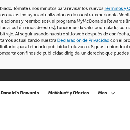
iado. Tómate unos minutos para revisar los nuevos
Términos y 
, los cuales incluyen actualizaciones de nuestra experiencia Mobi
ncelaciones y reembolsos), el programa MyMcDonald’s Rewards (
tas a los términos de estos), funciones de valor acumulado, como 
rbitraje. Al seguir usando nuestro sitio web después de esa fecha
stamos actualizando nuestra
Declaración de Privacidad
con el pro
citarios para brindarte publicidad relevante. Sigues teniendo el
omparta con fines de publicidad dirigida, un derecho que puedes 
Donald's Rewards
McValue® y Ofertas
Mas