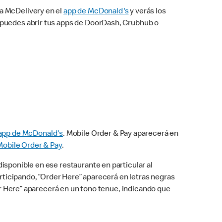
na McDelivery en el
app de McDonald's
y verás los
n puedes abrir tus apps de DoorDash, Grubhub o
app de McDonald's
. Mobile Order & Pay aparecerá en
Mobile Order & Pay
.
isponible en ese restaurante en particular al
articipando, “Order Here” aparecerá en letras negras
der Here” aparecerá en un tono tenue, indicando que