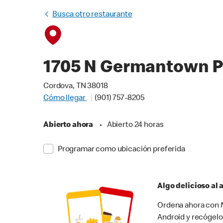
Busca otro restaurante
1705 N Germantown 
Cordova, TN 38018
Cómo llegar
(901) 757-8205
Abierto ahora
•
Abierto 24 horas
Programar como ubicación preferida
Algo delicioso al
Ordena ahora con M
Android y recógelo