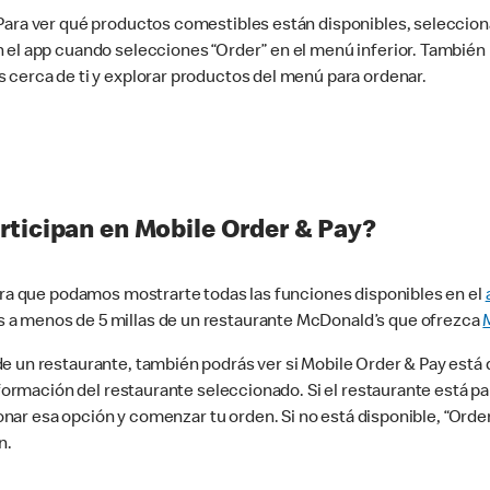
 Para ver qué productos comestibles están disponibles, seleccio
n el app cuando selecciones “Order” en el menú inferior. Tambié
 cerca de ti y explorar productos del menú para ordenar.
rticipan en Mobile Order & Pay?
para que podamos mostrarte todas las funciones disponibles en el
 a menos de 5 millas de un restaurante McDonald’s que ofrezca
 un restaurante, también podrás ver si Mobile Order & Pay está d
información del restaurante seleccionado. Si el restaurante está p
ccionar esa opción y comenzar tu orden. Si no está disponible, “Or
n.