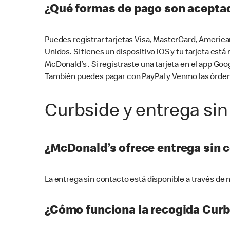
¿Qué formas de pago son aceptad
Puedes registrar tarjetas Visa, MasterCard, America
Unidos. Si tienes un dispositivo iOS y tu tarjeta es
McDonald’s . Si registraste una tarjeta en el app 
También puedes pagar con PayPal y Venmo las órden
Curbside y entrega sin
¿McDonald’s ofrece entrega sin 
La entrega sin contacto está disponible a través d
¿Cómo funciona la recogida Curb