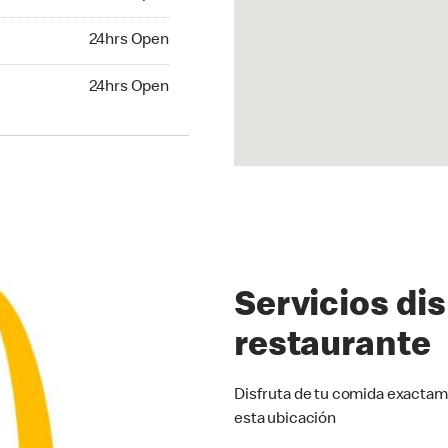
24hrs Open
24hrs Open
hrs Open
24hrs Open
Servicios di
restaurante
Disfruta de tu comida exactam
esta ubicación