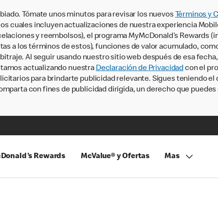
iado. Tómate unos minutos para revisar los nuevos
Términos y 
, los cuales incluyen actualizaciones de nuestra experiencia Mobi
ncelaciones y reembolsos), el programa MyMcDonald’s Rewards (
tas a los términos de estos), funciones de valor acumulado, como 
rbitraje. Al seguir usando nuestro sitio web después de esa fecha
stamos actualizando nuestra
Declaración de Privacidad
con el pro
citarios para brindarte publicidad relevante. Sigues teniendo el
omparta con fines de publicidad dirigida, un derecho que puedes 
Donald's Rewards
McValue® y Ofertas
Mas