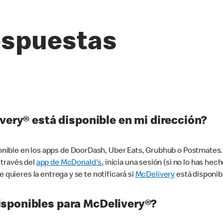
espuestas
very® está disponible en mi dirección?
ible en los apps de DoorDash, Uber Eats, Grubhub o Postmates. 
 través del
app de McDonald's
, inicia una sesión (si no lo has he
 quieres la entrega y se te notificará si
McDelivery
está disponib
sponibles para McDelivery®?