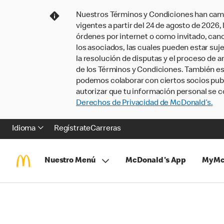
Nuestros Términos y Condiciones han camb
vigentes a partir del 24 de agosto de 2026
órdenes por internet o como invitado, ca
los asociados, las cuales pueden estar suje
la resolución de disputas y el proceso de a
de los Términos y Condiciones. También e
podemos colaborar con ciertos socios publi
autorizar que tu información personal se c
Derechos de Privacidad de McDonald’s.
Idioma
Regístrate
Carreras
Nuestro Menú
McDonald's App
MyMc