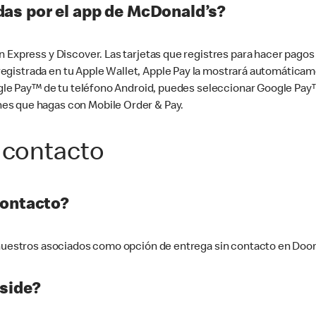
as por el app de McDonald’s?
n Express y Discover. Las tarjetas que registres para hacer pago
tá registrada en tu Apple Wallet, Apple Pay la mostrará automáti
Google Pay™ de tu teléfono Android, puedes seleccionar Google P
es que hagas con Mobile Order & Pay.
 contacto
contacto?
e nuestros asociados como opción de entrega sin contacto en Doo
side?