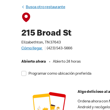
Busca otro restaurante
215 Broad St
Elizabethton, TN 37643
Cómo llegar
(423) 543-5666
Abierto ahora
•
Abierto 24 horas
Programar como ubicación preferida
Algo delicioso al
Ordena ahora con M
Android y recógelo