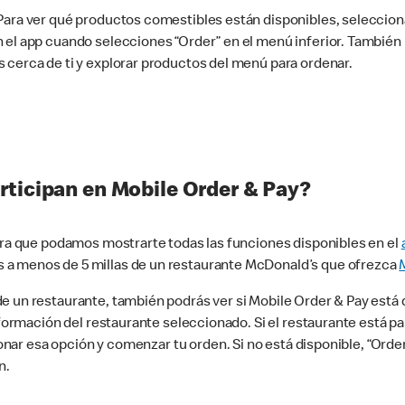
 Para ver qué productos comestibles están disponibles, seleccio
n el app cuando selecciones “Order” en el menú inferior. Tambié
 cerca de ti y explorar productos del menú para ordenar.
rticipan en Mobile Order & Pay?
para que podamos mostrarte todas las funciones disponibles en el
 a menos de 5 millas de un restaurante McDonald’s que ofrezca
 un restaurante, también podrás ver si Mobile Order & Pay está d
información del restaurante seleccionado. Si el restaurante está p
ccionar esa opción y comenzar tu orden. Si no está disponible, “Or
n.