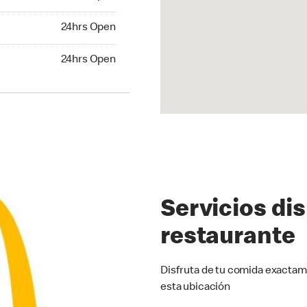
24hrs Open
24hrs Open
hrs Open
24hrs Open
Servicios di
restaurante
Disfruta de tu comida exactam
esta ubicación