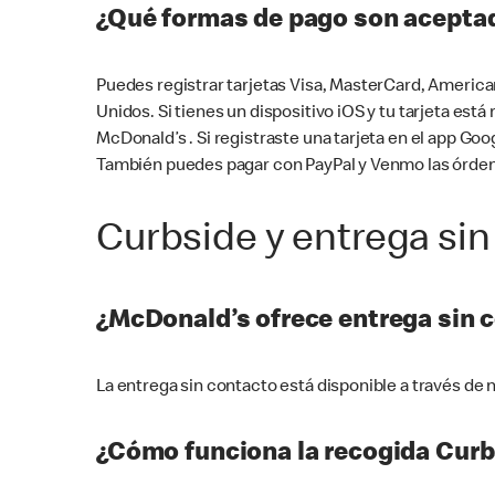
¿Qué formas de pago son aceptad
Puedes registrar tarjetas Visa, MasterCard, America
Unidos. Si tienes un dispositivo iOS y tu tarjeta es
McDonald’s . Si registraste una tarjeta en el app 
También puedes pagar con PayPal y Venmo las órden
Curbside y entrega sin
¿McDonald’s ofrece entrega sin 
La entrega sin contacto está disponible a través d
¿Cómo funciona la recogida Curb