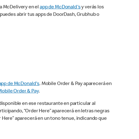
na McDelivery en el
app de McDonald's
y verás los
n puedes abrir tus apps de DoorDash, Grubhub o
app de McDonald's
. Mobile Order & Pay aparecerá en
Mobile Order & Pay
.
isponible en ese restaurante en particular al
articipando, “Order Here” aparecerá en letras negras
der Here” aparecerá en un tono tenue, indicando que