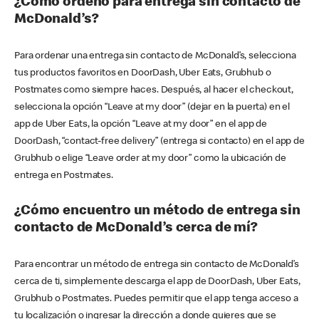
¿Cómo ordeno para entrega sin contacto de
McDonald’s?
Para ordenar una entrega sin contacto de McDonald’s, selecciona
tus productos favoritos en DoorDash, Uber Eats, Grubhub o
Postmates como siempre haces. Después, al hacer el checkout,
selecciona la opción “Leave at my door” (dejar en la puerta) en el
app de Uber Eats, la opción “Leave at my door” en el app de
DoorDash, “contact-free delivery” (entrega si contacto) en el app de
Grubhub o elige “Leave order at my door” como la ubicación de
entrega en Postmates.
¿Cómo encuentro un método de entrega sin
contacto de McDonald’s cerca de mí?
Para encontrar un método de entrega sin contacto de McDonald’s
cerca de ti, simplemente descarga el app de DoorDash, Uber Eats,
Grubhub o Postmates. Puedes permitir que el app tenga acceso a
tu localización o ingresar la dirección a donde quieres que se