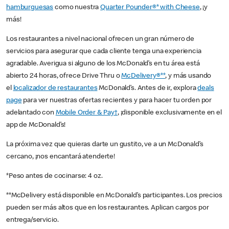
hamburguesas
como nuestra
Quarter Pounder®* with Cheese
, ¡y
más!
Los restaurantes a nivel nacional ofrecen un gran número de
servicios para asegurar que cada cliente tenga una experiencia
agradable. Averigua si alguno de los McDonald’s en tu área está
abierto 24 horas, ofrece Drive Thru o
McDelivery®**
, y más usando
el
localizador de restaurantes
McDonald’s. Antes de ir, explora
deals
page
para ver nuestras ofertas recientes y para hacer tu orden por
adelantado con
Mobile Order & Pay†
, ¡disponible exclusivamente en el
app de McDonald’s!
La próxima vez que quieras darte un gustito, ve a un McDonald’s
cercano, ¡nos encantará atenderte!
*Peso antes de cocinarse: 4 oz.
**McDelivery está disponible en McDonald’s participantes. Los precios
pueden ser más altos que en los restaurantes. Aplican cargos por
entrega/servicio.