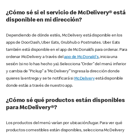
¿Cómo sé si el servicio de McDelivery® está
disponible en mi dirección?
Dependiendo de dónde estés, McDelivery está disponible en los
apps de DoorDash, Uber Eats, Grubhub o Postmates. Uber Eats
también está disponible en el app de McDonald’s para ordenar. Para
ordenar McDelivery a través del
app de McDonald's
, inicia una
sesión (si no lo has hecho ya). Selecciona “Order” del menú inferior
y cambia de “Pickup” a “McDelivery’” Ingresa la dirección donde
quieres la entrega y se te notificará si
McDelivery
está disponible
donde estás a través de nuestro app.
¿Cómo sé qué productos están disponibles
para McDelivery®?
Los productos del menú varían por ubicación/lugar. Para ver qué
productos comestibles están disponibles, selecciona McDelivery