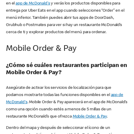
en el
app de McDonald's
y verás los productos disponibles para
entrega por Uber Eats en el app cuando selecciones “Order” en el
menú inferior. También puedes abrir tus apps de DoorDash,
Grubhub o Postmates para ver si hay un restaurante McDonald’s
cerca de ti y explorar productos del menú para ordenar.
Mobile Order & Pay
¿Cómo sé cuáles restaurantes participan en
Mobile Order & Pay?
Asegúrate de activar los servicios de localización para que
podamos mostrarte todas las funciones disponibles en el
app de
McDonald's
. Mobile Order & Pay aparecerá en el app de McDonald’s
como una opción cuando estés a menos de 5 millas de un
restaurante McDonald’s que ofrezca
Mobile Order & Pay
.
Dentro del mapa y después de seleccionar el ícono de un