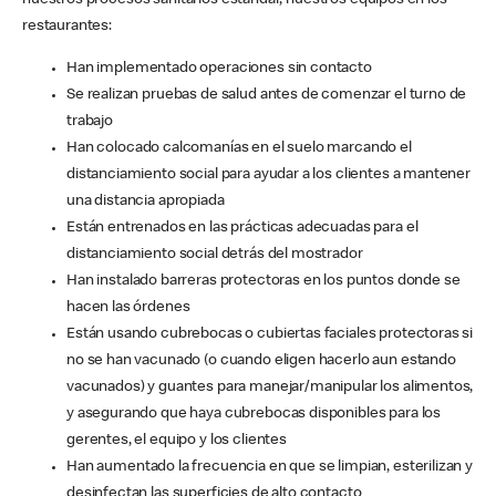
nuestros procesos sanitarios estándar, nuestros equipos en los
restaurantes:
Han implementado operaciones sin contacto
Se realizan pruebas de salud antes de comenzar el turno de
trabajo
Han colocado calcomanías en el suelo marcando el
distanciamiento social para ayudar a los clientes a mantener
una distancia apropiada
Están entrenados en las prácticas adecuadas para el
distanciamiento social detrás del mostrador
Han instalado barreras protectoras en los puntos donde se
hacen las órdenes
Están usando cubrebocas o cubiertas faciales protectoras si
no se han vacunado (o cuando eligen hacerlo aun estando
vacunados) y guantes para manejar/manipular los alimentos,
y asegurando que haya cubrebocas disponibles para los
gerentes, el equipo y los clientes
Han aumentado la frecuencia en que se limpian, esterilizan y
desinfectan las superficies de alto contacto