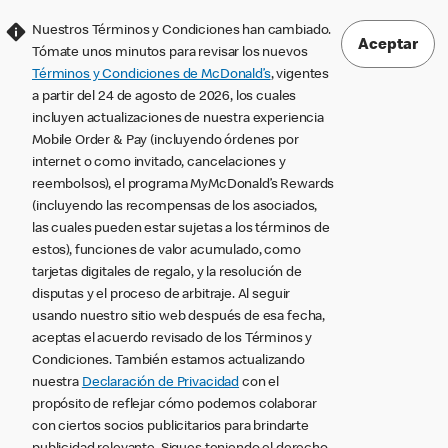
Nuestros Términos y Condiciones han cambiado.
Aceptar
Tómate unos minutos para revisar los nuevos
Términos y Condiciones de McDonald’s
, vigentes
a partir del 24 de agosto de 2026, los cuales
incluyen actualizaciones de nuestra experiencia
Mobile Order & Pay (incluyendo órdenes por
internet o como invitado, cancelaciones y
reembolsos), el programa MyMcDonald’s Rewards
(incluyendo las recompensas de los asociados,
las cuales pueden estar sujetas a los términos de
estos), funciones de valor acumulado, como
tarjetas digitales de regalo, y la resolución de
disputas y el proceso de arbitraje. Al seguir
usando nuestro sitio web después de esa fecha,
aceptas el acuerdo revisado de los Términos y
Condiciones. También estamos actualizando
nuestra
Declaración de Privacidad
con el
propósito de reflejar cómo podemos colaborar
con ciertos socios publicitarios para brindarte