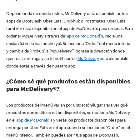
Dependiendo de dónde estés, McDelivery está disponible en los
apps de DoorDash, Uber Eats, Grubhub o Postmates. Uber Eats
también está disponible en el app de McDonald’s para ordenar. Para
ordenar McDelivery a través del
app de McDonald's
, inicia una
sesión (si no lo has hecho ya). Selecciona “Order” del menú inferior
y cambia de “Pickup” a “McDelivery’” Ingresa la dirección donde
quieres la entrega y se te notificará si
McDelivery
está disponible
donde estás a través de nuestro app.
¿Cómo sé qué productos están disponibles
para McDelivery®?
Los productos del menú varían por ubicación/lugar. Para ver qué
productos comestibles están disponibles, selecciona McDelivery
en el
app de McDonald's
y verás los productos disponibles para
entrega por Uber Eats en el app cuando selecciones “Order” en el
menú inferior. También puedes abrir tus apps de DoorDash,