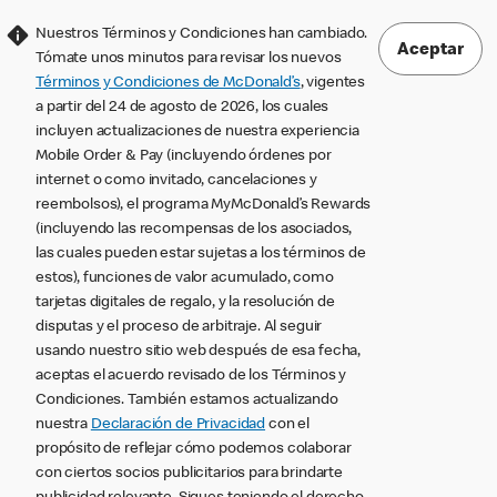
Nuestros Términos y Condiciones han cambiado.
Aceptar
Tómate unos minutos para revisar los nuevos
Términos y Condiciones de McDonald’s
, vigentes
a partir del 24 de agosto de 2026, los cuales
incluyen actualizaciones de nuestra experiencia
Mobile Order & Pay (incluyendo órdenes por
internet o como invitado, cancelaciones y
reembolsos), el programa MyMcDonald’s Rewards
(incluyendo las recompensas de los asociados,
las cuales pueden estar sujetas a los términos de
estos), funciones de valor acumulado, como
tarjetas digitales de regalo, y la resolución de
disputas y el proceso de arbitraje. Al seguir
usando nuestro sitio web después de esa fecha,
aceptas el acuerdo revisado de los Términos y
Condiciones. También estamos actualizando
nuestra
Declaración de Privacidad
con el
propósito de reflejar cómo podemos colaborar
con ciertos socios publicitarios para brindarte