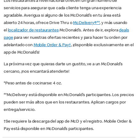
Los restaurantes a nivel nacional ofrecen un gran número de
servicios para asegurar que cada cliente tenga una experiencia
agradable. Averigua si alguno de los McDonald’s en tu área está
abierto 24 horas, ofrece Drive Thru o
McDelivery®**
, y más usando
el
localizador de restaurantes
McDonald’s. Antes de ir, explora
deals
page
para ver nuestras ofertas recientes y para hacer tu orden por
adelantado con
Mobile Order & Pay†
, ¡disponible exclusivamente en el
app de McDonald’s!
La próxima vez que quieras darte un gustito, ve a un McDonald’s
cercano, ¡nos encantará atenderte!
*Peso antes de cocinarse: 4 oz.
**McDelivery está disponible en McDonald’s participantes. Los precios
pueden ser más altos que en los restaurantes. Aplican cargos por
entrega/servicio.
†Se requiere la descarga del app de McD y el registro. Mobile Order &
Pay está disponible en McDonald’s participantes.