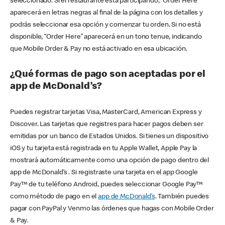
seleccionado. Si el restaurante está participando, “Order Here”
aparecerá en letras negras al final de la página con los detalles y
podrás seleccionar esa opción y comenzar tu orden. Si no está
disponible, “Order Here” aparecerá en un tono tenue, indicando
que Mobile Order & Pay no está activado en esa ubicación.
¿Qué formas de pago son aceptadas por el
app de McDonald’s?
Puedes registrar tarjetas Visa, MasterCard, American Express y
Discover. Las tarjetas que registres para hacer pagos deben ser
emitidas por un banco de Estados Unidos. Si tienes un dispositivo
iOS y tu tarjeta está registrada en tu Apple Wallet, Apple Pay la
mostrará automáticamente como una opción de pago dentro del
app de McDonald’s . Si registraste una tarjeta en el app Google
Pay™ de tu teléfono Android, puedes seleccionar Google Pay™
como método de pago en el
app de McDonald’s
. También puedes
pagar con PayPal y Venmo las órdenes que hagas con Mobile Order
& Pay.