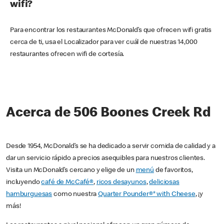
wifi?
Para encontrar los restaurantes McDonald’s que ofrecen wifi gratis
cerca de ti, usa el Localizador para ver cuál de nuestras 14,000
restaurantes ofrecen wifi de cortesía.
Acerca de 506 Boones Creek Rd
Desde 1954, McDonald’s se ha dedicado a servir comida de calidad y a
dar un servicio rápido a precios asequibles para nuestros clientes.
Visita un McDonald’s cercano y elige de un
menú
de favoritos,
incluyendo
café de McCafé®
,
ricos desayunos
,
deliciosas
hamburguesas
como nuestra
Quarter Pounder®* with Cheese
, ¡y
más!