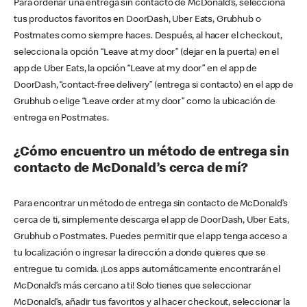
Para ordenar una entrega sin contacto de McDonald’s, selecciona
tus productos favoritos en DoorDash, Uber Eats, Grubhub o
Postmates como siempre haces. Después, al hacer el checkout,
selecciona la opción “Leave at my door” (dejar en la puerta) en el
app de Uber Eats, la opción “Leave at my door” en el app de
DoorDash, “contact-free delivery” (entrega si contacto) en el app de
Grubhub o elige “Leave order at my door” como la ubicación de
entrega en Postmates.
¿Cómo encuentro un método de entrega sin
contacto de McDonald’s cerca de mí?
Para encontrar un método de entrega sin contacto de McDonald’s
cerca de ti, simplemente descarga el app de DoorDash, Uber Eats,
Grubhub o Postmates. Puedes permitir que el app tenga acceso a
tu localización o ingresar la dirección a donde quieres que se
entregue tu comida. ¡Los apps automáticamente encontrarán el
McDonald’s más cercano a ti! Solo tienes que seleccionar
McDonald’s, añadir tus favoritos y al hacer checkout, seleccionar la