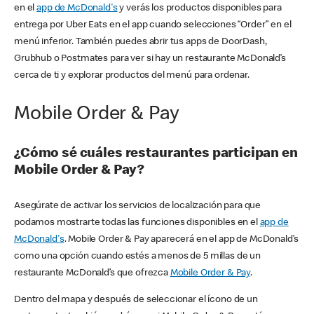
en el
app de McDonald's
y verás los productos disponibles para
entrega por Uber Eats en el app cuando selecciones “Order” en el
menú inferior. También puedes abrir tus apps de DoorDash,
Grubhub o Postmates para ver si hay un restaurante McDonald’s
cerca de ti y explorar productos del menú para ordenar.
Mobile Order & Pay
¿Cómo sé cuáles restaurantes participan en
Mobile Order & Pay?
Asegúrate de activar los servicios de localización para que
podamos mostrarte todas las funciones disponibles en el
app de
McDonald's
. Mobile Order & Pay aparecerá en el app de McDonald’s
como una opción cuando estés a menos de 5 millas de un
restaurante McDonald’s que ofrezca
Mobile Order & Pay
.
Dentro del mapa y después de seleccionar el ícono de un