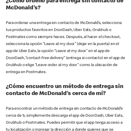
¿Cómo ordeno para entrega sin contacto de
McDonald’s?
Para ordenar una entrega sin contacto de McDonald’s, selecciona
tus productos favoritos en DoorDash, Uber Eats, Grubhub o
Postmates como siempre haces. Después, al hacer el checkout,
selecciona la opción “Leave at my door” (dejar en la puerta) en el
app de Uber Eats, la opción “Leave at my door” en el app de
DoorDash, “contact-free delivery” (entrega si contacto) en el app de
Grubhub o elige “Leave order at my door” como la ubicación de
entrega en Postmates.
¿Cómo encuentro un método de entrega sin
contacto de McDonald’s cerca de mí?
Para encontrar un método de entrega sin contacto de McDonald’s
cerca de ti, simplemente descarga el app de DoorDash, Uber Eats,
Grubhub o Postmates. Puedes permitir que el app tenga acceso a
tu localización o ingresar la dirección a donde quieres que se