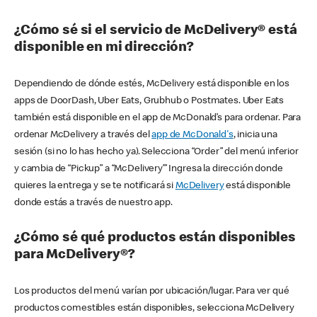
¿Cómo sé si el servicio de McDelivery® está
disponible en mi dirección?
Dependiendo de dónde estés, McDelivery está disponible en los
apps de DoorDash, Uber Eats, Grubhub o Postmates. Uber Eats
también está disponible en el app de McDonald’s para ordenar. Para
ordenar McDelivery a través del
app de McDonald's
, inicia una
sesión (si no lo has hecho ya). Selecciona “Order” del menú inferior
y cambia de “Pickup” a “McDelivery’” Ingresa la dirección donde
quieres la entrega y se te notificará si
McDelivery
está disponible
donde estás a través de nuestro app.
¿Cómo sé qué productos están disponibles
para McDelivery®?
Los productos del menú varían por ubicación/lugar. Para ver qué
productos comestibles están disponibles, selecciona McDelivery