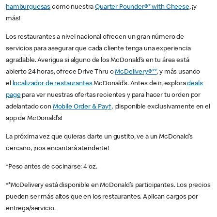
hamburguesas
como nuestra
Quarter Pounder®* with Cheese
, ¡y
más!
Los restaurantes a nivel nacional ofrecen un gran número de
servicios para asegurar que cada cliente tenga una experiencia
agradable. Averigua si alguno de los McDonald’s en tu área está
abierto 24 horas, ofrece Drive Thru o
McDelivery®**
, y más usando
el
localizador de restaurantes
McDonald’s. Antes de ir, explora
deals
page
para ver nuestras ofertas recientes y para hacer tu orden por
adelantado con
Mobile Order & Pay†
, ¡disponible exclusivamente en el
app de McDonald’s!
La próxima vez que quieras darte un gustito, ve a un McDonald’s
cercano, ¡nos encantará atenderte!
*Peso antes de cocinarse: 4 oz.
**McDelivery está disponible en McDonald’s participantes. Los precios
pueden ser más altos que en los restaurantes. Aplican cargos por
entrega/servicio.