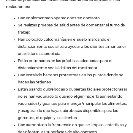
nuestros procesos sanitarios estándar, nuestros equipos en los
restaurantes:
Han implementado operaciones sin contacto
Se realizan pruebas de salud antes de comenzar el turno de
trabajo
Han colocado calcomanías en el suelo marcando el
distanciamiento social para ayudar a los clientes a mantener
una distancia apropiada
Están entrenados en las prácticas adecuadas para el
distanciamiento social detrás del mostrador
Han instalado barreras protectoras en los puntos donde se
hacen las órdenes
Están usando cubrebocas o cubiertas faciales protectoras si
no se han vacunado (o cuando eligen hacerlo aun estando
vacunados) y guantes para manejar/manipular los alimentos,
y asegurando que haya cubrebocas disponibles para los
gerentes, el equipo y los clientes
Han aumentado la frecuencia en que se limpian, esterilizan y
desinfectan las superficies de alto contacto