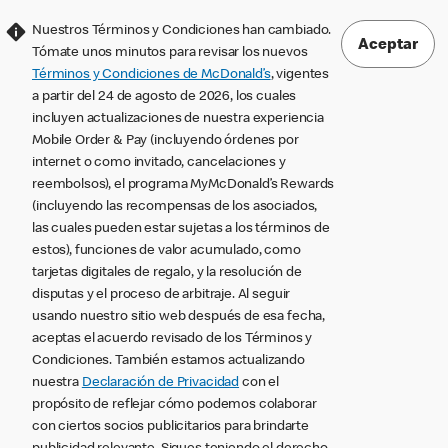
Nuestros Términos y Condiciones han cambiado.
Aceptar
Tómate unos minutos para revisar los nuevos
Términos y Condiciones de McDonald’s
, vigentes
a partir del 24 de agosto de 2026, los cuales
incluyen actualizaciones de nuestra experiencia
Mobile Order & Pay (incluyendo órdenes por
internet o como invitado, cancelaciones y
reembolsos), el programa MyMcDonald’s Rewards
(incluyendo las recompensas de los asociados,
las cuales pueden estar sujetas a los términos de
estos), funciones de valor acumulado, como
tarjetas digitales de regalo, y la resolución de
disputas y el proceso de arbitraje. Al seguir
usando nuestro sitio web después de esa fecha,
aceptas el acuerdo revisado de los Términos y
Condiciones. También estamos actualizando
nuestra
Declaración de Privacidad
con el
propósito de reflejar cómo podemos colaborar
con ciertos socios publicitarios para brindarte