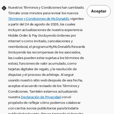
Nuestros Términos y Condiciones han cambiado.
Aceptar
Tómate unos minutos para revisar los nuevos
Términos y Condiciones de McDonald’s
, vigentes
a partir del 24 de agosto de 2026, los cuales
incluyen actualizaciones de nuestra experiencia
Mobile Order & Pay (incluyendo órdenes por
internet o como invitado, cancelaciones y
reembolsos), el programa MyMcDonald’s Rewards
(incluyendo las recompensas de los asociados,
las cuales pueden estar sujetas a los términos de
estos), funciones de valor acumulado, como
tarjetas digitales de regalo, y la resolución de
disputas y el proceso de arbitraje. Al seguir
usando nuestro sitio web después de esa fecha,
aceptas el acuerdo revisado de los Términos y
Condiciones. También estamos actualizando
nuestra
Declaración de Privacidad
con el
propósito de reflejar cómo podemos colaborar
con ciertos socios publicitarios para brindarte