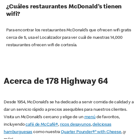
¿Cuáles restaurantes McDonald’s tienen
wifi?
Para encontrar los restaurantes McDonald’s que ofrecen wifi gratis
cerca de ti, usa el Localizador para ver cuál de nuestras 14,000
restaurantes ofrecen wifi de cortesía.
Acerca de 178 Highway 64
Desde 1954, McDonald’s se ha dedicado a servir comida de calidad y a
dar un servicio rápido a precios asequibles para nuestros clientes.
Visita un McDonald’s cercano y elige de un
menú
de favoritos,
incluyendo
café de McCafé®
,
ricos desayunos
,
deliciosas
hamburguesas
como nuestra
Quarter Pounder®* with Cheese
, ¡y