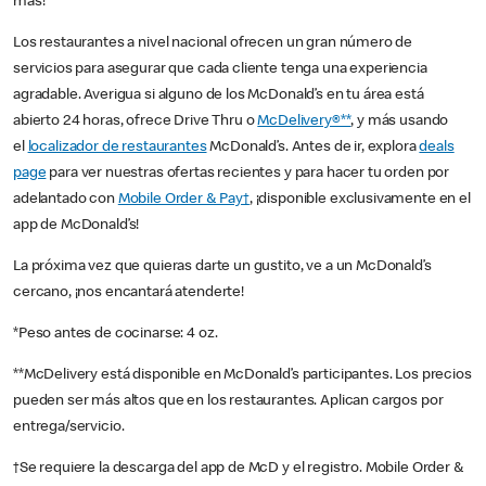
más!
Los restaurantes a nivel nacional ofrecen un gran número de
servicios para asegurar que cada cliente tenga una experiencia
agradable. Averigua si alguno de los McDonald’s en tu área está
abierto 24 horas, ofrece Drive Thru o
McDelivery®**
, y más usando
el
localizador de restaurantes
McDonald’s. Antes de ir, explora
deals
page
para ver nuestras ofertas recientes y para hacer tu orden por
adelantado con
Mobile Order & Pay†
, ¡disponible exclusivamente en el
app de McDonald’s!
La próxima vez que quieras darte un gustito, ve a un McDonald’s
cercano, ¡nos encantará atenderte!
*Peso antes de cocinarse: 4 oz.
**McDelivery está disponible en McDonald’s participantes. Los precios
pueden ser más altos que en los restaurantes. Aplican cargos por
entrega/servicio.
†Se requiere la descarga del app de McD y el registro. Mobile Order &