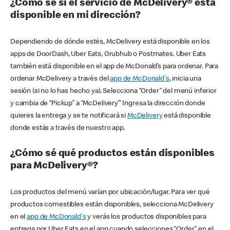
¿Cómo sé si el servicio de McDelivery® está
disponible en mi dirección?
Dependiendo de dónde estés, McDelivery está disponible en los
apps de DoorDash, Uber Eats, Grubhub o Postmates. Uber Eats
también está disponible en el app de McDonald’s para ordenar. Para
ordenar McDelivery a través del
app de McDonald's
, inicia una
sesión (si no lo has hecho ya). Selecciona “Order” del menú inferior
y cambia de “Pickup” a “McDelivery’” Ingresa la dirección donde
quieres la entrega y se te notificará si
McDelivery
está disponible
donde estás a través de nuestro app.
¿Cómo sé qué productos están disponibles
para McDelivery®?
Los productos del menú varían por ubicación/lugar. Para ver qué
productos comestibles están disponibles, selecciona McDelivery
en el
app de McDonald's
y verás los productos disponibles para
entrega por Uber Eats en el app cuando selecciones “Order” en el