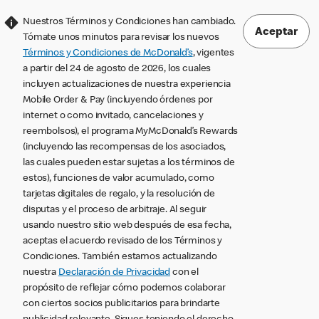
Nuestros Términos y Condiciones han cambiado.
Aceptar
Tómate unos minutos para revisar los nuevos
Términos y Condiciones de McDonald’s
, vigentes
a partir del 24 de agosto de 2026, los cuales
incluyen actualizaciones de nuestra experiencia
Mobile Order & Pay (incluyendo órdenes por
internet o como invitado, cancelaciones y
reembolsos), el programa MyMcDonald’s Rewards
(incluyendo las recompensas de los asociados,
las cuales pueden estar sujetas a los términos de
estos), funciones de valor acumulado, como
tarjetas digitales de regalo, y la resolución de
disputas y el proceso de arbitraje. Al seguir
usando nuestro sitio web después de esa fecha,
aceptas el acuerdo revisado de los Términos y
Condiciones. También estamos actualizando
nuestra
Declaración de Privacidad
con el
propósito de reflejar cómo podemos colaborar
con ciertos socios publicitarios para brindarte