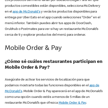
Los productos del menú varían por ubicación/lugar. Para ver qué
productos comestibles están disponibles, selecciona McDelivery
en el
app de McDonald's
y verás los productos disponibles para
entrega por Uber Eats en el app cuando selecciones “Order” en el
menú inferior. También puedes abrir tus apps de DoorDash,
Grubhub o Postmates para ver si hay un restaurante McDonald’s
cerca de ti y explorar productos del menú para ordenar.
Mobile Order & Pay
¿Cómo sé cuáles restaurantes participan en
Mobile Order & Pay?
Asegúrate de activar los servicios de localización para que
podamos mostrarte todas las funciones disponibles en el
app de
McDonald's
. Mobile Order & Pay aparecerá en el app de McDonald’s
como una opción cuando estés a menos de 5 millas de un
restaurante McDonald’s que ofrezca
Mobile Order & Pay
.