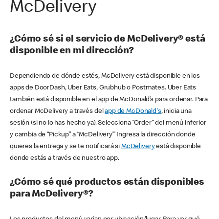
McDelivery
¿Cómo sé si el servicio de McDelivery® está
disponible en mi dirección?
Dependiendo de dónde estés, McDelivery está disponible en los
apps de DoorDash, Uber Eats, Grubhub o Postmates. Uber Eats
también está disponible en el app de McDonald’s para ordenar. Para
ordenar McDelivery a través del
app de McDonald's
, inicia una
sesión (si no lo has hecho ya). Selecciona “Order” del menú inferior
y cambia de “Pickup” a “McDelivery’” Ingresa la dirección donde
quieres la entrega y se te notificará si
McDelivery
está disponible
donde estás a través de nuestro app.
¿Cómo sé qué productos están disponibles
para McDelivery®?