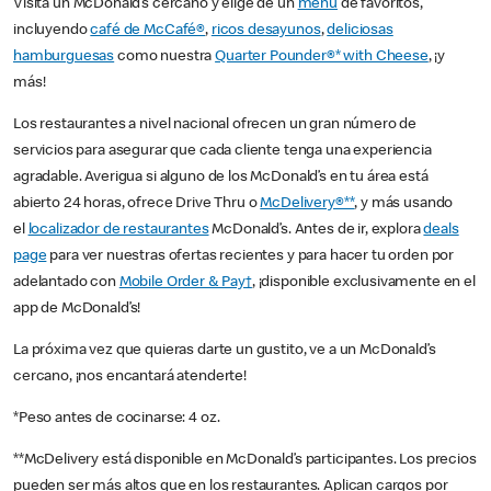
Visita un McDonald’s cercano y elige de un
menú
de favoritos,
incluyendo
café de McCafé®
,
ricos desayunos
,
deliciosas
hamburguesas
como nuestra
Quarter Pounder®* with Cheese
, ¡y
más!
Los restaurantes a nivel nacional ofrecen un gran número de
servicios para asegurar que cada cliente tenga una experiencia
agradable. Averigua si alguno de los McDonald’s en tu área está
abierto 24 horas, ofrece Drive Thru o
McDelivery®**
, y más usando
el
localizador de restaurantes
McDonald’s. Antes de ir, explora
deals
page
para ver nuestras ofertas recientes y para hacer tu orden por
adelantado con
Mobile Order & Pay†
, ¡disponible exclusivamente en el
app de McDonald’s!
La próxima vez que quieras darte un gustito, ve a un McDonald’s
cercano, ¡nos encantará atenderte!
*Peso antes de cocinarse: 4 oz.
**McDelivery está disponible en McDonald’s participantes. Los precios
pueden ser más altos que en los restaurantes. Aplican cargos por