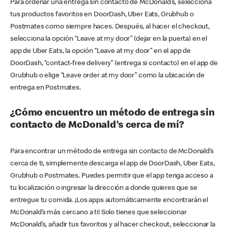
Para ordenar una entrega sin contacto de McDonald’s, selecciona
tus productos favoritos en DoorDash, Uber Eats, Grubhub o
Postmates como siempre haces. Después, al hacer el checkout,
selecciona la opción “Leave at my door” (dejar en la puerta) en el
app de Uber Eats, la opción “Leave at my door” en el app de
DoorDash, “contact-free delivery” (entrega si contacto) en el app de
Grubhub o elige “Leave order at my door” como la ubicación de
entrega en Postmates.
¿Cómo encuentro un método de entrega sin
contacto de McDonald’s cerca de mí?
Para encontrar un método de entrega sin contacto de McDonald’s
cerca de ti, simplemente descarga el app de DoorDash, Uber Eats,
Grubhub o Postmates. Puedes permitir que el app tenga acceso a
tu localización o ingresar la dirección a donde quieres que se
entregue tu comida. ¡Los apps automáticamente encontrarán el
McDonald’s más cercano a ti! Solo tienes que seleccionar
McDonald’s, añadir tus favoritos y al hacer checkout, seleccionar la