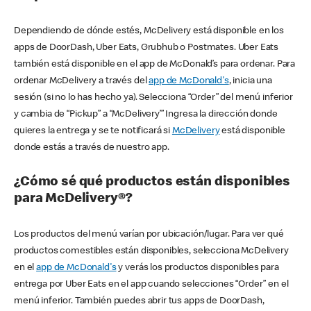
Dependiendo de dónde estés, McDelivery está disponible en los
apps de DoorDash, Uber Eats, Grubhub o Postmates. Uber Eats
también está disponible en el app de McDonald’s para ordenar. Para
ordenar McDelivery a través del
app de McDonald's
, inicia una
sesión (si no lo has hecho ya). Selecciona “Order” del menú inferior
y cambia de “Pickup” a “McDelivery’” Ingresa la dirección donde
quieres la entrega y se te notificará si
McDelivery
está disponible
donde estás a través de nuestro app.
¿Cómo sé qué productos están disponibles
para McDelivery®?
Los productos del menú varían por ubicación/lugar. Para ver qué
productos comestibles están disponibles, selecciona McDelivery
en el
app de McDonald's
y verás los productos disponibles para
entrega por Uber Eats en el app cuando selecciones “Order” en el
menú inferior. También puedes abrir tus apps de DoorDash,