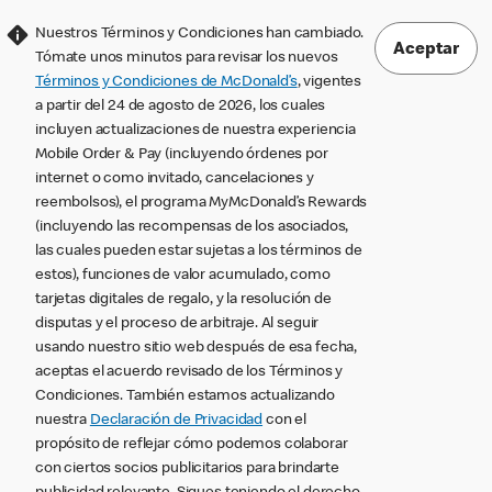
Nuestros Términos y Condiciones han cambiado.
Aceptar
Tómate unos minutos para revisar los nuevos
Términos y Condiciones de McDonald’s
, vigentes
a partir del 24 de agosto de 2026, los cuales
incluyen actualizaciones de nuestra experiencia
Mobile Order & Pay (incluyendo órdenes por
internet o como invitado, cancelaciones y
reembolsos), el programa MyMcDonald’s Rewards
(incluyendo las recompensas de los asociados,
las cuales pueden estar sujetas a los términos de
estos), funciones de valor acumulado, como
tarjetas digitales de regalo, y la resolución de
disputas y el proceso de arbitraje. Al seguir
usando nuestro sitio web después de esa fecha,
aceptas el acuerdo revisado de los Términos y
Condiciones. También estamos actualizando
nuestra
Declaración de Privacidad
con el
propósito de reflejar cómo podemos colaborar
con ciertos socios publicitarios para brindarte