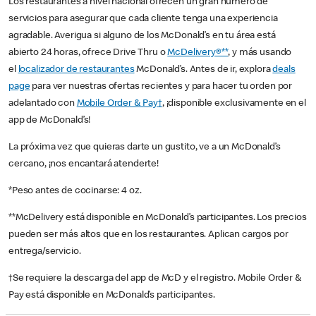
Los restaurantes a nivel nacional ofrecen un gran número de
servicios para asegurar que cada cliente tenga una experiencia
agradable. Averigua si alguno de los McDonald’s en tu área está
abierto 24 horas, ofrece Drive Thru o
McDelivery®**
, y más usando
el
localizador de restaurantes
McDonald’s. Antes de ir, explora
deals
page
para ver nuestras ofertas recientes y para hacer tu orden por
adelantado con
Mobile Order & Pay†
, ¡disponible exclusivamente en el
app de McDonald’s!
La próxima vez que quieras darte un gustito, ve a un McDonald’s
cercano, ¡nos encantará atenderte!
*Peso antes de cocinarse: 4 oz.
**McDelivery está disponible en McDonald’s participantes. Los precios
pueden ser más altos que en los restaurantes. Aplican cargos por
entrega/servicio.
†Se requiere la descarga del app de McD y el registro. Mobile Order &
Pay está disponible en McDonald’s participantes.