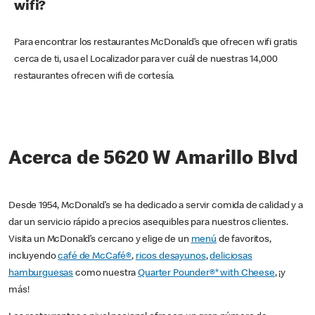
wifi?
Para encontrar los restaurantes McDonald’s que ofrecen wifi gratis
cerca de ti, usa el Localizador para ver cuál de nuestras 14,000
restaurantes ofrecen wifi de cortesía.
Acerca de 5620 W Amarillo Blvd
Desde 1954, McDonald’s se ha dedicado a servir comida de calidad y a
dar un servicio rápido a precios asequibles para nuestros clientes.
Visita un McDonald’s cercano y elige de un
menú
de favoritos,
incluyendo
café de McCafé®
,
ricos desayunos
,
deliciosas
hamburguesas
como nuestra
Quarter Pounder®* with Cheese
, ¡y
más!