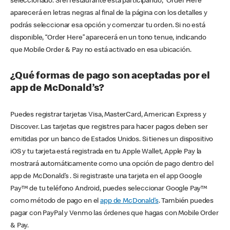
seleccionado. Si el restaurante está participando, “Order Here”
aparecerá en letras negras al final de la página con los detalles y
podrás seleccionar esa opción y comenzar tu orden. Si no está
disponible, “Order Here” aparecerá en un tono tenue, indicando
que Mobile Order & Pay no está activado en esa ubicación.
¿Qué formas de pago son aceptadas por el
app de McDonald’s?
Puedes registrar tarjetas Visa, MasterCard, American Express y
Discover. Las tarjetas que registres para hacer pagos deben ser
emitidas por un banco de Estados Unidos. Si tienes un dispositivo
iOS y tu tarjeta está registrada en tu Apple Wallet, Apple Pay la
mostrará automáticamente como una opción de pago dentro del
app de McDonald’s . Si registraste una tarjeta en el app Google
Pay™ de tu teléfono Android, puedes seleccionar Google Pay™
como método de pago en el
app de McDonald’s
. También puedes
pagar con PayPal y Venmo las órdenes que hagas con Mobile Order
& Pay.