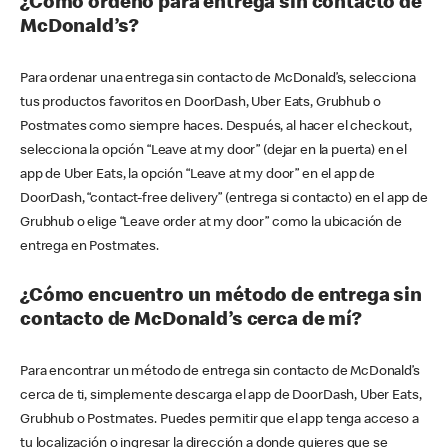
¿Cómo ordeno para entrega sin contacto de
McDonald’s?
Para ordenar una entrega sin contacto de McDonald’s, selecciona
tus productos favoritos en DoorDash, Uber Eats, Grubhub o
Postmates como siempre haces. Después, al hacer el checkout,
selecciona la opción “Leave at my door” (dejar en la puerta) en el
app de Uber Eats, la opción “Leave at my door” en el app de
DoorDash, “contact-free delivery” (entrega si contacto) en el app de
Grubhub o elige “Leave order at my door” como la ubicación de
entrega en Postmates.
¿Cómo encuentro un método de entrega sin
contacto de McDonald’s cerca de mí?
Para encontrar un método de entrega sin contacto de McDonald’s
cerca de ti, simplemente descarga el app de DoorDash, Uber Eats,
Grubhub o Postmates. Puedes permitir que el app tenga acceso a
tu localización o ingresar la dirección a donde quieres que se