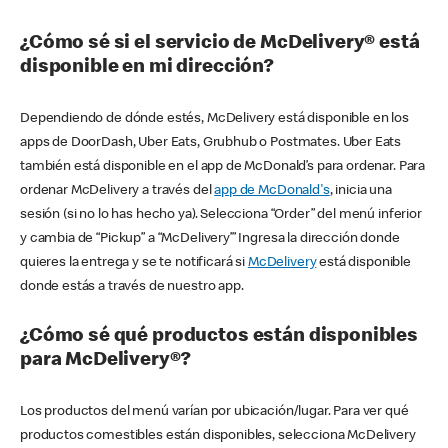
¿Cómo sé si el servicio de McDelivery® está
disponible en mi dirección?
Dependiendo de dónde estés, McDelivery está disponible en los
apps de DoorDash, Uber Eats, Grubhub o Postmates. Uber Eats
también está disponible en el app de McDonald’s para ordenar. Para
ordenar McDelivery a través del
app de McDonald's
, inicia una
sesión (si no lo has hecho ya). Selecciona “Order” del menú inferior
y cambia de “Pickup” a “McDelivery’” Ingresa la dirección donde
quieres la entrega y se te notificará si
McDelivery
está disponible
donde estás a través de nuestro app.
¿Cómo sé qué productos están disponibles
para McDelivery®?
Los productos del menú varían por ubicación/lugar. Para ver qué
productos comestibles están disponibles, selecciona McDelivery