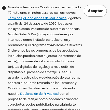
Nuestros Términos y Condiciones han cambiado.
Aceptar
Tómate unos minutos para revisar los nuevos
Términos y Condiciones de McDonald’s
, vigentes
a partir del 24 de agosto de 2026, los cuales
incluyen actualizaciones de nuestra experiencia
Mobile Order & Pay (incluyendo órdenes por
internet o como invitado, cancelaciones y
reembolsos), el programa MyMcDonald’s Rewards
(incluyendo las recompensas de los asociados,
las cuales pueden estar sujetas a los términos de
estos), funciones de valor acumulado, como
tarjetas digitales de regalo, y la resolución de
disputas y el proceso de arbitraje. Al seguir
usando nuestro sitio web después de esa fecha,
aceptas el acuerdo revisado de los Términos y
Condiciones. También estamos actualizando
nuestra
Declaración de Privacidad
con el
propósito de reflejar cómo podemos colaborar
con ciertos socios publicitarios para brindarte