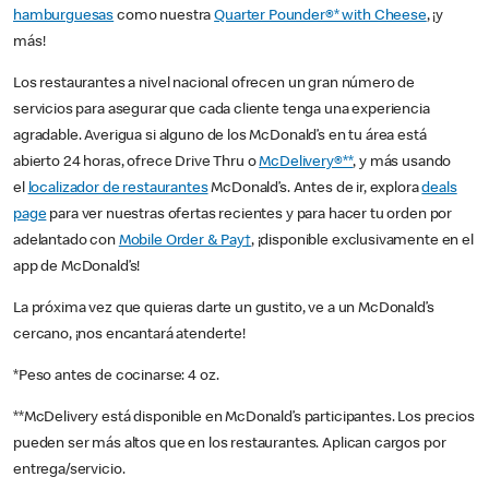
hamburguesas
como nuestra
Quarter Pounder®* with Cheese
, ¡y
más!
Los restaurantes a nivel nacional ofrecen un gran número de
servicios para asegurar que cada cliente tenga una experiencia
agradable. Averigua si alguno de los McDonald’s en tu área está
abierto 24 horas, ofrece Drive Thru o
McDelivery®**
, y más usando
el
localizador de restaurantes
McDonald’s. Antes de ir, explora
deals
page
para ver nuestras ofertas recientes y para hacer tu orden por
adelantado con
Mobile Order & Pay†
, ¡disponible exclusivamente en el
app de McDonald’s!
La próxima vez que quieras darte un gustito, ve a un McDonald’s
cercano, ¡nos encantará atenderte!
*Peso antes de cocinarse: 4 oz.
**McDelivery está disponible en McDonald’s participantes. Los precios
pueden ser más altos que en los restaurantes. Aplican cargos por
entrega/servicio.