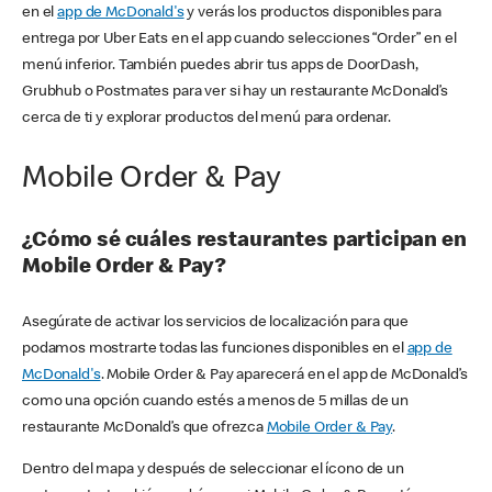
en el
app de McDonald's
y verás los productos disponibles para
entrega por Uber Eats en el app cuando selecciones “Order” en el
menú inferior. También puedes abrir tus apps de DoorDash,
Grubhub o Postmates para ver si hay un restaurante McDonald’s
cerca de ti y explorar productos del menú para ordenar.
Mobile Order & Pay
¿Cómo sé cuáles restaurantes participan en
Mobile Order & Pay?
Asegúrate de activar los servicios de localización para que
podamos mostrarte todas las funciones disponibles en el
app de
McDonald's
. Mobile Order & Pay aparecerá en el app de McDonald’s
como una opción cuando estés a menos de 5 millas de un
restaurante McDonald’s que ofrezca
Mobile Order & Pay
.
Dentro del mapa y después de seleccionar el ícono de un