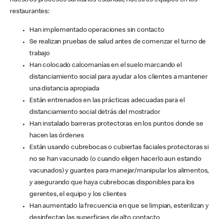
nuestros procesos sanitarios estándar, nuestros equipos en los
restaurantes:
Han implementado operaciones sin contacto
Se realizan pruebas de salud antes de comenzar el turno de
trabajo
Han colocado calcomanías en el suelo marcando el
distanciamiento social para ayudar a los clientes a mantener
una distancia apropiada
Están entrenados en las prácticas adecuadas para el
distanciamiento social detrás del mostrador
Han instalado barreras protectoras en los puntos donde se
hacen las órdenes
Están usando cubrebocas o cubiertas faciales protectoras si
no se han vacunado (o cuando eligen hacerlo aun estando
vacunados) y guantes para manejar/manipular los alimentos,
y asegurando que haya cubrebocas disponibles para los
gerentes, el equipo y los clientes
Han aumentado la frecuencia en que se limpian, esterilizan y
desinfectan las superficies de alto contacto